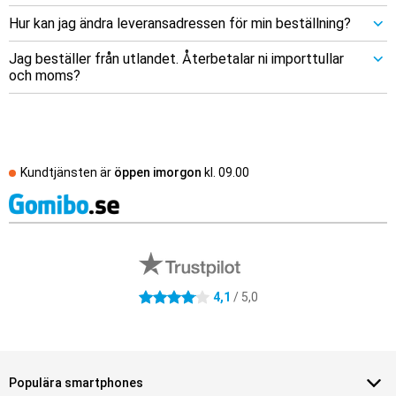
Hur kan jag ändra leveransadressen för min beställning?
Jag beställer från utlandet. Återbetalar ni importtullar
och moms?
Kundtjänsten är
öppen imorgon
kl.
09.00
Externa översyner av butiker
4.1 stjärnor
4,1
/ 5,0
Populära smartphones