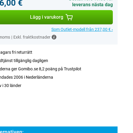
6,00 €
leverans nästa dag
Lägg i varukorg
Som Outlet-modell från 237,00 € ›
 moms
|
Exkl. fraktkostnader
agars fri returrätt
tjänst tillgänglig dagligen
erna ger Gomibo.se 8,2 poäng på Trustpilot
ndades 2006 i Nederländerna
v i 30 länder
ernativen: