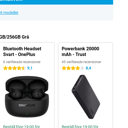
et-modeller
 8GB/256GB Grå
Bluetooth Headset
Powerbank 20000
Svart - OnePlus
mAh - Trust
6 verifierade recensioner
45 verifierade recensioner
9,1
8,4
4.5 stjärnor
4 stjärnor
Beställ före 19:00 för
Beställ före 19:00 för