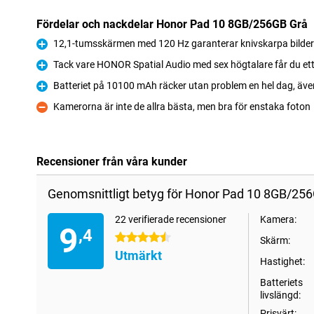
Fördelar och nackdelar Honor Pad 10 8GB/256GB Grå
12,1-tumsskärmen med 120 Hz garanterar knivskarpa bilder
Fördelar
Tack vare HONOR Spatial Audio med sex högtalare får du ett
Fördelar
Batteriet på 10100 mAh räcker utan problem en hel dag, äve
Fördelar
Kamerorna är inte de allra bästa, men bra för enstaka foton
Nackdelar
Recensioner från våra kunder
Genomsnittligt betyg för Honor Pad 10 8GB/256
22 verifierade recensioner
Kamera:
9
,4
4.5 stjärnor
Skärm:
Utmärkt
Hastighet:
Batteriets
livslängd:
Prisvärt: