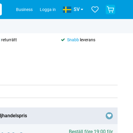
SV
Business
Logga in
i
returrätt
Snabb
leverans
ljhandelspris
Beställ före 19:00 för