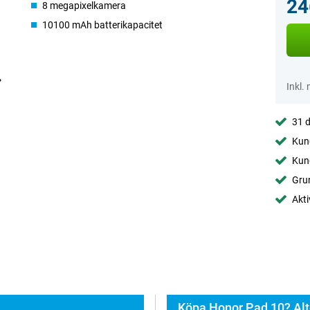
24
8 megapixelkamera
10100 mAh batterikapacitet
Inkl.
31 d
Kund
Kund
Gru
Akti
Köpa Honor Pad 10? Alt