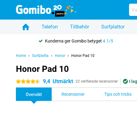
Telefon
Tillbehör
Surfplattor
Kunderna ger Gomibo betyget
4.1/5
Home
Surfplatta
Honor
Honor Pad 10
Honor Pad 10
9,4
Utmärkt
I la
4.5 stjärnor
22 verifierade recensioner
Recensioner
Tips och tricks
Översikt