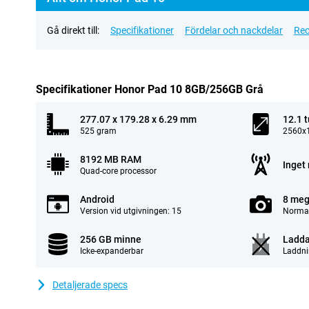
Gå direkt till:
Specifikationer
Fördelar och nackdelar
Rec
Specifikationer Honor Pad 10 8GB/256GB Grå
277.07 x 179.28 x 6.29 mm
12.1 
525 gram
2560x1
8192 MB RAM
Inget 
Quad-core processor
Android
8 meg
Version vid utgivningen: 15
Normal
256 GB minne
Ladda
Icke-expanderbar
Laddni
Detaljerade specs