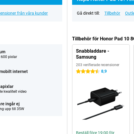
ensioner från våra kunder
Gå direkt till:
Tillbehör
Outl
Tillbehör för Honor Pad 10
Snabbladdare -
tum
Samsung
600 pixlar
203 verifierade recensioner
8,9
mobilt internet
4.5 stjärnor
apixlar
e kwaliteit video
re ingår ej
ng upp till 35W
Beställ före 19:00 för