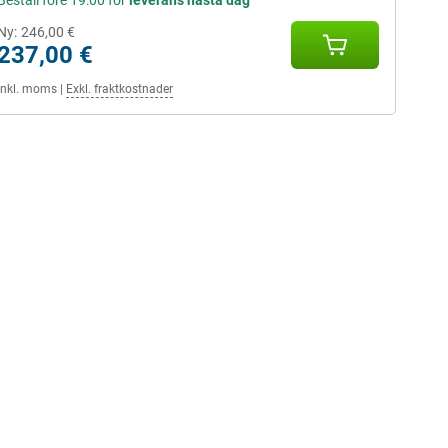
Beställ före 19:00 för
leverans nästa dag
Ny:
246,00 €
237,00 €
Inkl. moms
|
Exkl. fraktkostnader