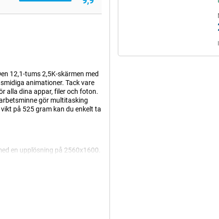
9,9
m. Den 12,1-tums 2,5K-skärmen med
smidiga animationer. Tack vare
r alla dina appar, filer och foton.
d arbetsminne gör multitasking
 vikt på 525 gram kan du enkelt ta
med en upplösning på 2560x1600.
rån scrollning till spel. HONOR
n på natten. Tänk AI Defocus,
te bara knivskarpt, utan också
tid, t.ex. när du tittar på din