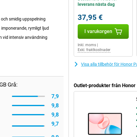
leverans nästa dag
37,95 €
 och smidig uppspelning
 imponerande, rymligt ljud
I varukorgen
n vid intensiv användning
Inkl. moms
|
Exkl. fraktkostnader
Visa alla tillbehör för Hono
GB Grå:
Outlet-produkter från Hono
7,9
9,8
9,8
9,7