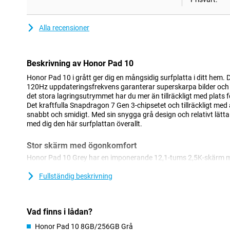
Alla recensioner
Beskrivning av Honor Pad 10
Honor Pad 10 i grått ger dig en mångsidig surfplatta i ditt he
120Hz uppdateringsfrekvens garanterar superskarpa bilder och 
det stora lagringsutrymmet har du mer än tillräckligt med plats fö
Det kraftfulla Snapdragon 7 Gen 3-chipsetet och tillräckligt me
snabbt och smidigt. Med sin snygga grå design och relativt lätta
med dig den här surfplattan överallt.
Stor skärm med ögonkomfort
Honor Pad 10 Grey har en imponerande 12,1-tums 2,5K-skärm 
Tack vare uppdateringsfrekvensen på 120 Hz känns allt smidigt, f
Eye Comfort-teknik garanterar en behaglig tittarupplevelse, äve
Fullständig beskrivning
Dynamic Dimming och en Circadian Night Display. Så du tittar in
bekvämt. Superbra om du vill använda surfplattan under en längre 
favoritserie.
Vad finns i lådan?
Kraftfull prestanda och lång batteritid
Honor Pad 10 8GB/256GB Grå