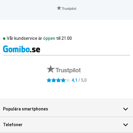
Vår kundservice är
öppen
till
21.00
Externa översyner av butiker
4.1 stjärnor
4,1
/ 5,0
Populära smartphones
Telefoner