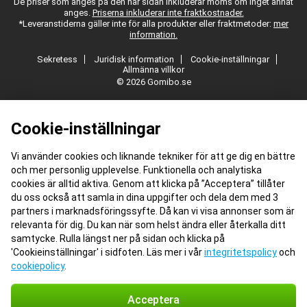
De priser som anges på den här sidan inkluderar moms om inget annat
anges.
Priserna inkluderar inte fraktkostnader.
*Leveranstiderna gäller inte för alla produkter eller fraktmetoder:
mer
information.
Sekretess
Juridisk information
Cookie-inställningar
Allmänna villkor
© 2026 Gomibo.se
Cookie-inställningar
Vi använder cookies och liknande tekniker för att ge dig en bättre
och mer personlig upplevelse. Funktionella och analytiska
cookies är alltid aktiva. Genom att klicka på ”Acceptera” tillåter
du oss också att samla in dina uppgifter och dela dem med 3
partners i marknadsföringssyfte. Då kan vi visa annonser som är
relevanta för dig. Du kan när som helst ändra eller återkalla ditt
samtycke. Rulla längst ner på sidan och klicka på
'Cookieinställningar' i sidfoten. Läs mer i vår
integritetspolicy
och
cookiepolicy
.
Acceptera