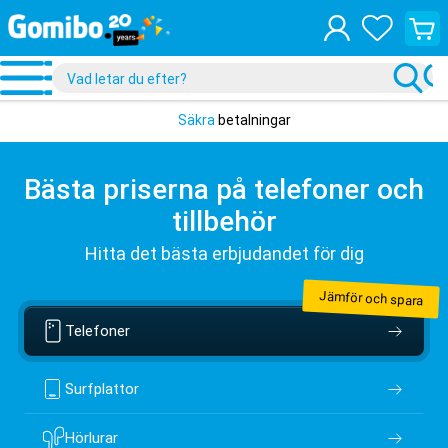
Visa
din
varuko
Säkra
betalningar
Bästa priserna på telefoner och
tillbehör
Hitta det bästa erbjudandet för dig
Jämför och spara
Telefoner
Surfplattor
Hörlurar