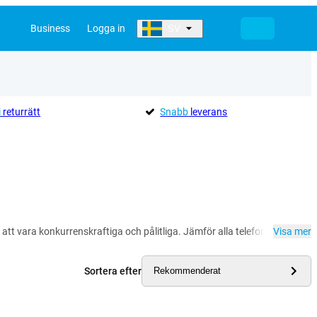
Business
Logga in
SV
i
returrätt
Snabb
leverans
r att vara konkurrenskraftiga och pålitliga. Jämför alla telefoner och And
Visa mer
Sortera efter
Rekommenderat