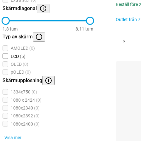
Extra stor
(0)
Beställ före
Skärmdiagonal
Outlet från
7
1.8 tum
8.11 tum
Typ av skärm
AMOLED
(0)
LCD
(5)
OLED
(0)
pOLED
(0)
Skärmupplösning
1334x750
(0)
1080 x 2424
(0)
1080x2340
(0)
1080x2392
(0)
1080x2400
(0)
Visa mer