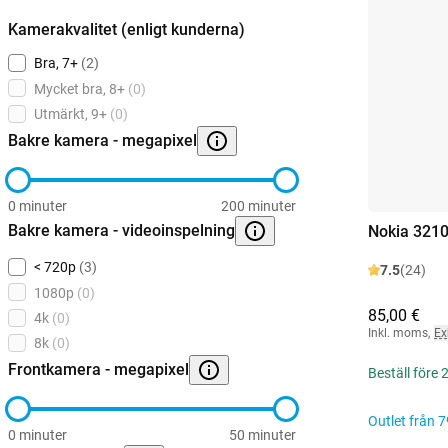
Kamerakvalitet (enligt kunderna)
Bra, 7+
(2)
Mycket bra, 8+
(0)
Utmärkt, 9+
(0)
Bakre kamera - megapixel
0 minuter
200 minuter
Bakre kamera - videoinspelning
Nokia 3210
< 720p
(3)
7.5
(24)
1080p
(0)
85,00 €
4k
(0)
Inkl. moms
,
Ex
8k
(0)
Frontkamera - megapixel
Beställ före
Outlet från
7
0 minuter
50 minuter