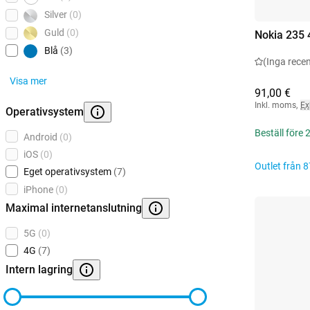
Silver
(0)
Guld
(0)
Nokia 235 
Blå
(3)
(Inga rece
Visa mer
91,00 €
Inkl. moms
,
Ex
Operativsystem
Beställ före
Android
(0)
iOS
(0)
Outlet från
8
Eget operativsystem
(7)
iPhone
(0)
Maximal internetanslutning
5G
(0)
4G
(7)
Intern lagring