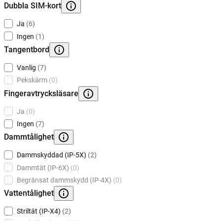
Dubbla SIM-kort
Ja
(6)
Ingen
(1)
Tangentbord
Vanlig
(7)
Pekskärm
(0)
Fingeravtrycksläsare
Ja
(0)
Ingen
(7)
Dammtålighet
Dammskyddad (IP-5X)
(2)
Dammtät (IP-6X)
(0)
Begränsat dammskydd (IP-4X)
(0)
Vattentålighet
Striltät (IP-X4)
(2)