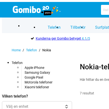
Telefon
Tillbehör
Surfplat
Kunderna ger Gomibo betyget
4.1/5
Home
/
Telefon
/
Nokia
Telefon
Nokia-te
Apple iPhone
Samsung Galaxy
Google Pixel
Här hittar du en öv
Motorola telefoner
Xiaomi telefoner
7
resultat
Vilken telefon?
Välj en enhet