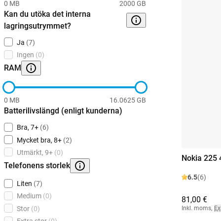
0 MB
2000 GB
Kan du utöka det interna
lagringsutrymmet?
Ja
(7)
Ingen
(0)
RAM
0 MB
16.0625 GB
Batterilivslängd (enligt kunderna)
Bra, 7+
(6)
Mycket bra, 8+
(2)
Utmärkt, 9+
(0)
Nokia 225 
Telefonens storlek
6.5
(6)
Liten
(7)
Medium
(0)
81,00 €
Stor
(0)
Inkl. moms
,
Ex