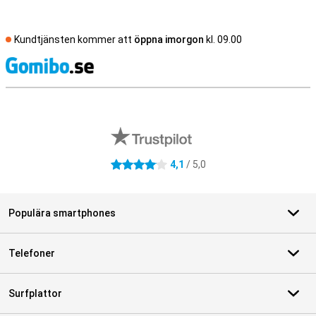
Kundtjänsten kommer att
öppna imorgon
kl. 09.00
S
Externa översyner av butiker
4,1
/ 5,0
4.1 stjärnor
Populära smartphones
Telefoner
Surfplattor