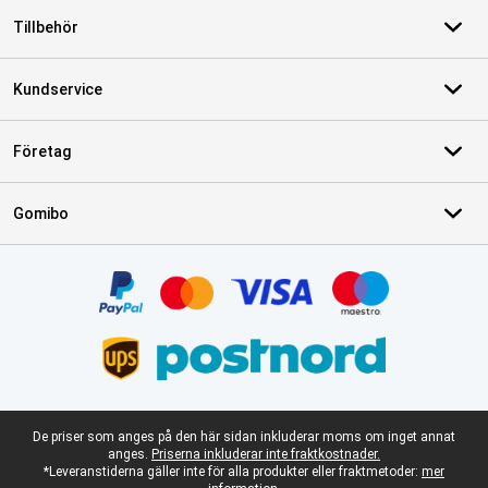
Tillbehör
Kundservice
Företag
Gomibo
Certifikat, betalningsmetoder, partner för leveranstjänster
Juridisk fotnot
De priser som anges på den här sidan inkluderar moms om inget annat
anges.
Priserna inkluderar inte fraktkostnader.
*Leveranstiderna gäller inte för alla produkter eller fraktmetoder:
mer