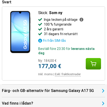
Svart
Skick:
Som ny
Inga tecken på slitage
100 % fungerande
2 års garanti
31 dagars fri returrätt
Fri från SIM-lås
Beställ före 23:30 för
leverans nästa
dag
Ny:
184,00 €
177,00 €
Inkl. moms
|
Exkl. fraktkostnader
Färg- och GB-alternativ för Samsung Galaxy A17 5G
Vad finns i lådan?