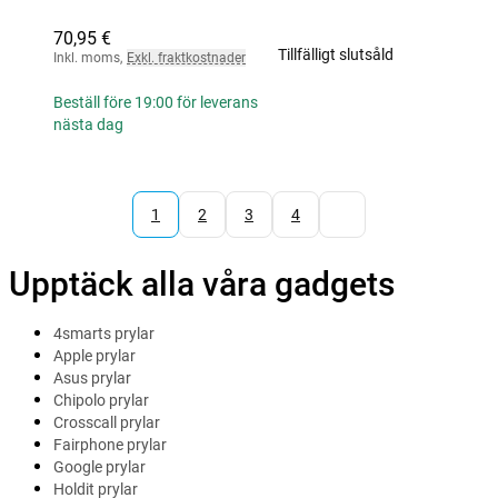
70,95 €
Tillfälligt slutsåld
Inkl. moms
,
Exkl. fraktkostnader
Beställ före 19:00 för leverans
nästa dag
1
2
3
4
Upptäck alla våra gadgets
4smarts prylar
Apple prylar
Asus prylar
Chipolo prylar
Crosscall prylar
Fairphone prylar
Google prylar
Holdit prylar