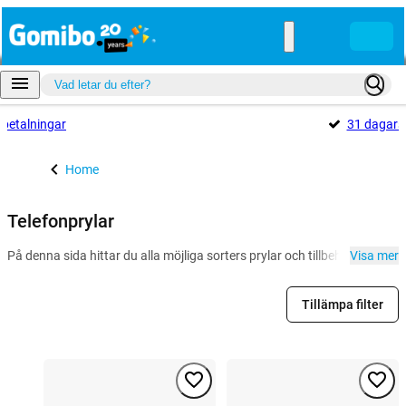
betalningar
31 dagar
Home
Telefonprylar
På denna sida hittar du alla möjliga sorters prylar och tillbehör för den
Visa mer
Tillämpa filter