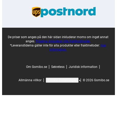
De priser som anges på den här sidan inkluderar moms om inget annat
anges.
Priserna inkluderar inte fraktkostnader.
*Leveranstiderna gäller inte för alla produkter eller fraktmetoder:
mer
information.
|
|
|
Om Gomibo.se
Sekretess
Juridisk information
|
|
Allmänna villkor
©
2026
Gomibo.se
Cookie-inställningar