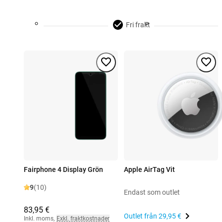
Fri frakt
Fairphone 4 Display Grön
Apple AirTag Vit
9
(10)
Endast som outlet
83,95 €
Outlet från
29,95 €
Inkl. moms
,
Exkl. fraktkostnader