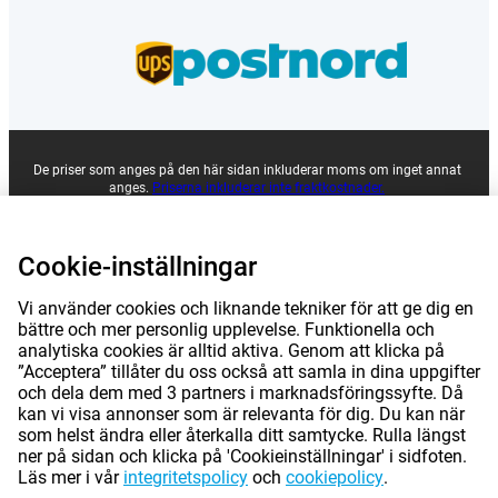
De priser som anges på den här sidan inkluderar moms om inget annat
anges.
Priserna inkluderar inte fraktkostnader.
*Leveranstiderna gäller inte för alla produkter eller fraktmetoder:
mer
information.
Cookie-inställningar
|
|
|
Om Gomibo.se
Sekretess
Juridisk information
Vi använder cookies och liknande tekniker för att ge dig en
bättre och mer personlig upplevelse. Funktionella och
analytiska cookies är alltid aktiva. Genom att klicka på
|
|
Allmänna villkor
©
2026
Gomibo.se
Cookie-inställningar
”Acceptera” tillåter du oss också att samla in dina uppgifter
och dela dem med 3 partners i marknadsföringssyfte. Då
kan vi visa annonser som är relevanta för dig. Du kan när
som helst ändra eller återkalla ditt samtycke. Rulla längst
ner på sidan och klicka på 'Cookieinställningar' i sidfoten.
Läs mer i vår
integritetspolicy
och
cookiepolicy
.