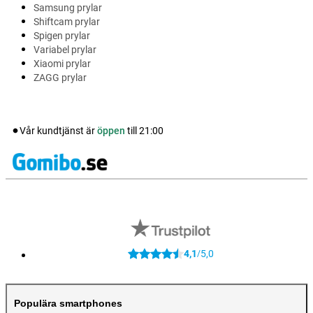
Samsung prylar
Shiftcam prylar
Spigen prylar
Variabel prylar
Xiaomi prylar
ZAGG prylar
Vår kundtjänst är
öppen
till
21:00
4,1
5,0
/
Populära smartphones