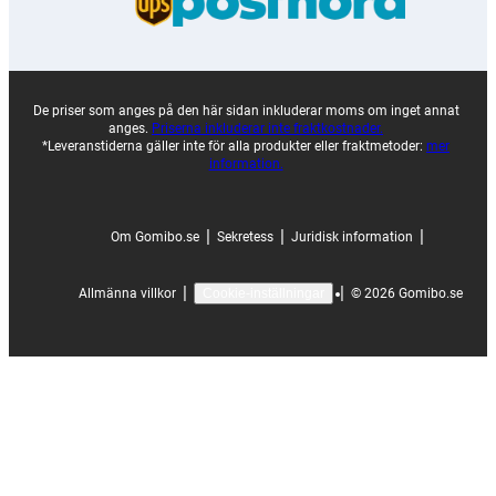
De priser som anges på den här sidan inkluderar moms om inget annat
anges.
Priserna inkluderar inte fraktkostnader.
*Leveranstiderna gäller inte för alla produkter eller fraktmetoder:
mer
information.
|
|
|
Om Gomibo.se
Sekretess
Juridisk information
|
|
Allmänna villkor
©
2026
Gomibo.se
Cookie-inställningar