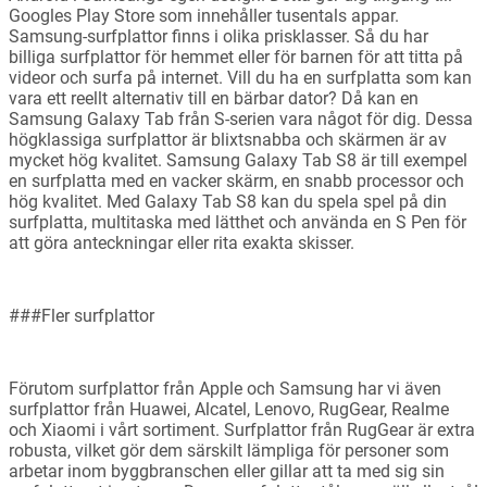
Googles Play Store som innehåller tusentals appar.
Samsung-surfplattor finns i olika prisklasser. Så du har
billiga surfplattor för hemmet eller för barnen för att titta på
videor och surfa på internet. Vill du ha en surfplatta som kan
vara ett reellt alternativ till en bärbar dator? Då kan en
Samsung Galaxy Tab från S-serien vara något för dig. Dessa
högklassiga surfplattor är blixtsnabba och skärmen är av
mycket hög kvalitet. Samsung Galaxy Tab S8 är till exempel
en surfplatta med en vacker skärm, en snabb processor och
hög kvalitet. Med Galaxy Tab S8 kan du spela spel på din
surfplatta, multitaska med lätthet och använda en S Pen för
att göra anteckningar eller rita exakta skisser.
###Fler surfplattor
Förutom surfplattor från Apple och Samsung har vi även
surfplattor från Huawei, Alcatel, Lenovo, RugGear, Realme
och Xiaomi i vårt sortiment. Surfplattor från RugGear är extra
robusta, vilket gör dem särskilt lämpliga för personer som
arbetar inom byggbranschen eller gillar att ta med sig sin