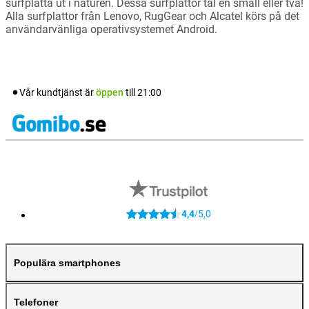
surfplatta ut i naturen. Dessa surfplattor tål en smäll eller två!
Alla surfplattor från Lenovo, RugGear och Alcatel körs på det
användarvänliga operativsystemet Android.
Vår kundtjänst är
öppen
till
21:00
4,4
5,0
/
Populära smartphones
Telefoner