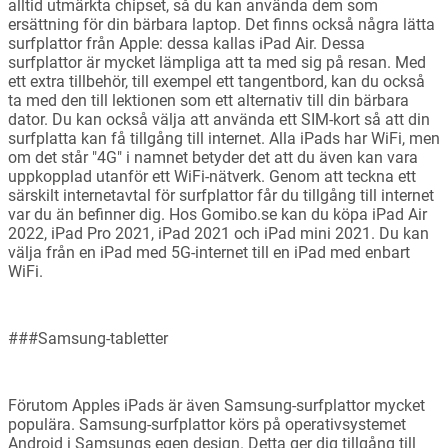
alltid utmärkta chipset, så du kan använda dem som
ersättning för din bärbara laptop. Det finns också några lätta
surfplattor från Apple: dessa kallas iPad Air. Dessa
surfplattor är mycket lämpliga att ta med sig på resan. Med
ett extra tillbehör, till exempel ett tangentbord, kan du också
ta med den till lektionen som ett alternativ till din bärbara
dator. Du kan också välja att använda ett SIM-kort så att din
surfplatta kan få tillgång till internet. Alla iPads har WiFi, men
om det står "4G" i namnet betyder det att du även kan vara
uppkopplad utanför ett WiFi-nätverk. Genom att teckna ett
särskilt internetavtal för surfplattor får du tillgång till internet
var du än befinner dig. Hos Gomibo.se kan du köpa iPad Air
2022, iPad Pro 2021, iPad 2021 och iPad mini 2021. Du kan
välja från en iPad med 5G-internet till en iPad med enbart
WiFi.
###Samsung-tabletter
Förutom Apples iPads är även Samsung-surfplattor mycket
populära. Samsung-surfplattor körs på operativsystemet
Android i Samsungs egen design. Detta ger dig tillgång till