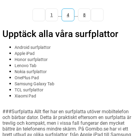
...
...
1
4
8
Upptäck alla våra surfplattor
Android surfplattor
Apple iPad
Honor surfplattor
Lenovo Tab
Nokia surfplattor
OnePlus Pad
Samsung Galaxy Tab
TCL surfplattor
Xiaomi Pad
###Surfplatta Allt fler har en surfplatta utöver mobiltelefon
och bärbar dator. Detta är praktiskt eftersom en surfplatta är
trevlig och kompakt, men i vissa fall fungerar den mycket
bättre än telefonens mindre skärm. På Gomibo.se har vi ett
brett utbud av olika surfplattor: från Apple iPad till Samsung