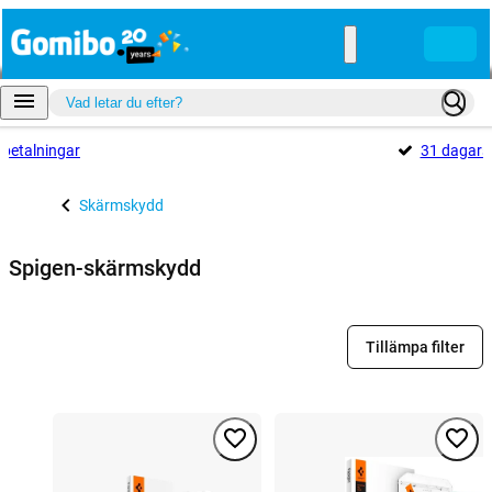
betalningar
31 dagar
Skärmskydd
Spigen-skärmskydd
Tillämpa filter