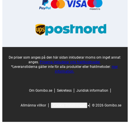
De priser som anges på den här sidan inkluderar moms om inget annat
anges.
Priserna inkluderar inte fraktkostnader.
*Leveranstiderna gäller inte för alla produkter eller fraktmetoder:
mer
information.
|
|
|
Om Gomibo.se
Sekretess
Juridisk information
|
|
Allmänna villkor
©
2026
Gomibo.se
Cookie-inställningar