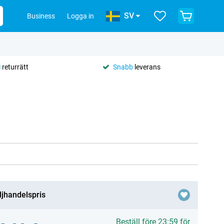
SV
Business
Logga in
i
returrätt
Snabb
leverans
ljhandelspris
Beställ före 23:59 för