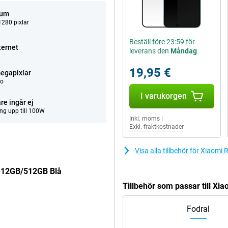
tum
280 pixlar
Beställ före 23:59 för
ternet
leverans den
Måndag
19,95 €
egapixlar
eo
I varukorgen
re ingår ej
ng upp till 100W
Inkl. moms
|
Exkl. fraktkostnader
Visa alla tillbehör för Xiao
G 12GB/512GB Blå
Tillbehör som passar till X
Fodral