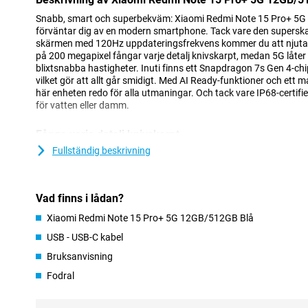
Snabb, smart och superbekväm: Xiaomi Redmi Note 15 Pro+ 5G 
förväntar dig av en modern smartphone. Tack vare den supers
skärmen med 120Hz uppdateringsfrekvens kommer du att njuta
på 200 megapixel fångar varje detalj knivskarpt, medan 5G låter 
blixtsnabba hastigheter. Inuti finns ett Snapdragon 7s Gen 4-ch
vilket gör att allt går smidigt. Med AI Ready-funktioner och ett 
här enheten redo för alla utmaningar. Och tack vare IP68-certifi
för vatten eller damm.
Fånga varje detalj knivskarpt
Xiaomi Redmi Note 15 Pro+ 5G:s 200MP huvudkamera låter dig t
Fullständig beskrivning
Tack vare optisk bildstabilisering förblir dina bilder skarpa även
linsen säkerställer att du fångar breda landskap eller grupper av
kvalitet med den främre kameran på 32 MP. Videor ser också bra 
Vad finns i lådan?
jämna bilder och ljusa färger. Kameran stöds av smarta AI-funkti
automatiskt kan känna igen bilder och justera inställningarna för
Xiaomi Redmi Note 15 Pro+ 5G 12GB/512GB Blå
USB - USB-C kabel
Batteri som enkelt räcker hela dagen
Bruksanvisning
Med den enorma batterikapaciteten på 6 500 mAh behöver du inte 
bli tom. Redmi Note 15 Pro+ 5G 12GB/512GB Blå kommer enkelt a
Fodral
spelar mycket, streamar eller använder sociala medier. Är ditt ba
Tack vare USB-C snabbladdning kommer din enhet att vara redo a
Redmi stöder laddning upp till 100 W via USB Power Delivery, s