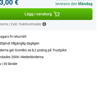
3,00 €
leverans den
Måndag
Lägg i varukorg
 moms
|
Exkl. fraktkostnader
agars fri returrätt
tjänst tillgänglig dagligen
erna ger Gomibo.se 8,2 poäng på Trustpilot
ndades 2006 i Nederländerna
v i 30 länder