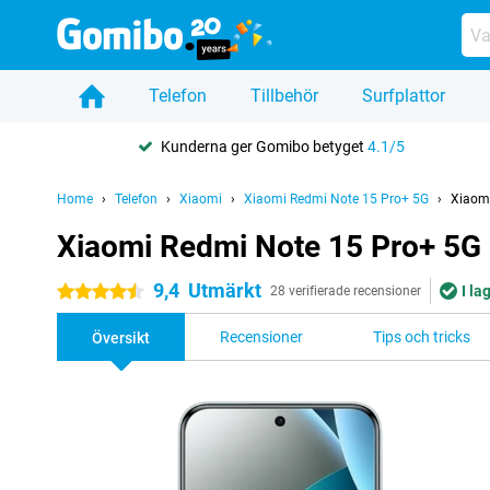
Telefon
Tillbehör
Surfplattor
Kunderna ger Gomibo betyget
4.1/5
Home
Telefon
Xiaomi
Xiaomi Redmi Note 15 Pro+ 5G
Xiaom
Xiaomi Redmi Note 15 Pro+ 5G
9,4
Utmärkt
I la
4.5 stjärnor
28 verifierade recensioner
Recensioner
Tips och tricks
Översikt