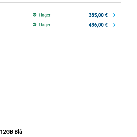
385,00 €
I lager
436,00 €
I lager
512GB Blå