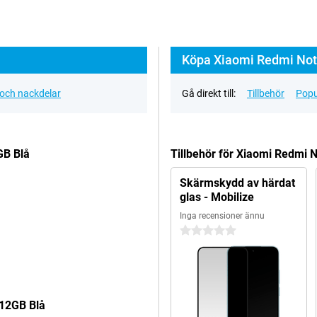
Köpa Xiaomi Redmi Note
 och nackdelar
Gå direkt till:
Tillbehör
Popu
GB Blå
Tillbehör för Xiaomi Redmi
Skärmskydd av härdat
glas - Mobilize
Inga recensioner ännu
0 stjärnor
512GB Blå