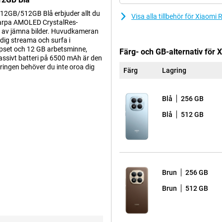
12GB/512GB Blå erbjuder allt du
Visa alla tillbehör för Xiao
karpa AMOLED CrystalRes-
 av jämna bilder. Huvudkameran
dig streama och surfa i
ipset och 12 GB arbetsminne,
Färg- och GB-alternativ för
massivt batteri på 6500 mAh är den
eringen behöver du inte oroa dig
Färg
Lagring
Blå
256 GB
a foton som verkligen imponerar.
Blå
512 GB
 när du rör dig. Den extra 8MP-
 människor bra. Ta selfies av hög
ut: du filmar i 4K-upplösning med
oner. Detta gör att din enhet
 bästa resultat.
Brun
256 GB
oroa dig för att din telefon ska
Brun
512 GB
tt hålla en hel dag, även om du
tteri ändå dött? Ingen stress!
tt användas igen på nolltid.
å med rätt adapter kommer du att