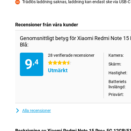
Trådlös laddning saknas, laddning kan endast ske via USB-C
Nackdelar
Recensioner från våra kunder
Genomsnittligt betyg för Xiaomi Redmi Note 1
Blå:
28 verifierade recensioner
Kamera:
9
,4
4.5 stjärnor
Skärm:
Utmärkt
Hastighet:
Batteriets
livslängd:
Prisvärt:
Alla recensioner
Beskrivning av Xiaomi Redmi Note 15 Pro+ 5G 12GB/5