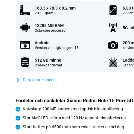
163.3 x 78.3 x 8.2 mm
6.83 
207.1 gram
2772x1
12288 MB RAM
5G-in
Octa-core processor
Android
200 m
Version vid utgivningen: 15
4k vid
512 GB minne
Ladda
Icke-expanderbar
Laddni
Detaljerade specs
Fördelar och nackdelar Xiaomi Redmi Note 15 Pro+ 5
Knivskarp 200 MP-kamera med optisk bildstabilisering
Fördelar
Stor AMOLED-skärm med 120 Hz uppdateringsfrekvens
Fördelar
Stort batteri på 6500 mAh som enkelt räcker en hel dag
Fördelar