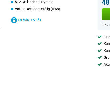
48
512 GB lagringsutrymme
Vatten- och dammtålig (IP68)
Fri från SIM-lås
Inkl.
31 d
Kund
Kund
Gru
Akti