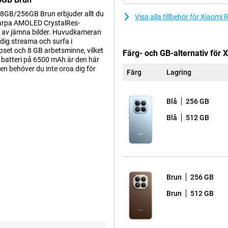
8GB/256GB Brun erbjuder allt du
Visa alla tillbehör för Xiao
karpa AMOLED CrystalRes-
 av jämna bilder. Huvudkameran
dig streama och surfa i
pset och 8 GB arbetsminne, vilket
Färg- och GB-alternativ för
t batteri på 6500 mAh är den här
en behöver du inte oroa dig för
Färg
Lagring
Blå
256 GB
a foton som verkligen imponerar.
Blå
512 GB
 när du rör dig. Den extra 8MP-
 människor bra. Ta selfies av hög
ut: du filmar i 4K-upplösning med
oner. Detta gör att din enhet
 bästa resultat.
Brun
256 GB
oroa dig för att din telefon ska
Brun
512 GB
att hålla en hel dag, även om du
tteri ändå dött? Ingen stress!
gen på nolltid. Redmi stöder
ter kommer du att vara tillbaka på