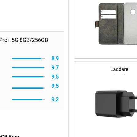
5 Pro+ 5G 8GB/256GB
8,9
9,7
Laddare
9,5
9,5
9,2
6GB Brun