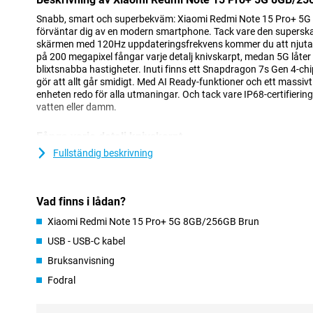
Snabb, smart och superbekväm: Xiaomi Redmi Note 15 Pro+ 5G 
förväntar dig av en modern smartphone. Tack vare den supers
skärmen med 120Hz uppdateringsfrekvens kommer du att njuta
på 200 megapixel fångar varje detalj knivskarpt, medan 5G låter 
blixtsnabba hastigheter. Inuti finns ett Snapdragon 7s Gen 4-chi
gör att allt går smidigt. Med AI Ready-funktioner och ett massiv
enheten redo för alla utmaningar. Och tack vare IP68-certifiering
vatten eller damm.
Fånga varje detalj knivskarpt
Xiaomi Redmi Note 15 Pro+ 5G:s 200MP huvudkamera låter dig t
Fullständig beskrivning
Tack vare optisk bildstabilisering förblir dina bilder skarpa även
linsen säkerställer att du fångar breda landskap eller grupper av
kvalitet med den främre kameran på 32 MP. Videor ser också bra 
Vad finns i lådan?
jämna bilder och ljusa färger. Kameran stöds av smarta AI-funkti
automatiskt kan känna igen bilder och justera inställningarna för
Xiaomi Redmi Note 15 Pro+ 5G 8GB/256GB Brun
USB - USB-C kabel
Batteri som enkelt räcker hela dagen
Bruksanvisning
Med den enorma batterikapaciteten på 6 500 mAh behöver du inte 
bli tom. Redmi Note 15 Pro+ 5G 8GB/256GB Brun kommer enkelt 
Fodral
spelar mycket, streamar eller använder sociala medier. Är ditt ba
Tack vare USB-C snabbladdning är din enhet redo att användas i
laddning upp till 100 W via USB Power Delivery, så med rätt adap