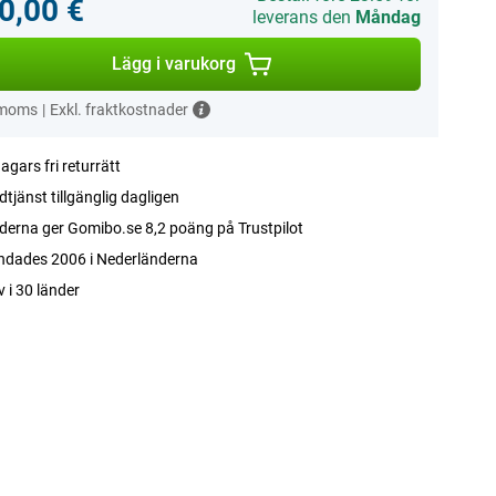
0,00 €
leverans den
Måndag
Lägg i varukorg
 moms
|
Exkl. fraktkostnader
agars fri returrätt
tjänst tillgänglig dagligen
erna ger Gomibo.se 8,2 poäng på Trustpilot
ndades 2006 i Nederländerna
v i 30 länder