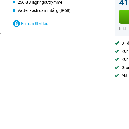
41
256 GB lagringsutrymme
Vatten- och dammtålig (IP68)
Fri från SIM-lås
Inkl.
31 d
Kund
Kund
Gru
Akti