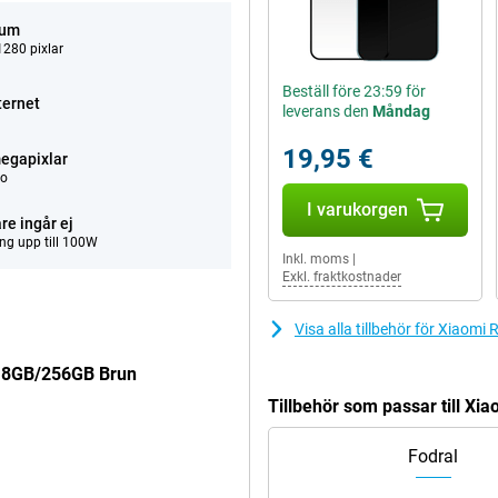
tum
280 pixlar
Beställ före 23:59 för
ternet
leverans den
Måndag
19,95 €
egapixlar
eo
I varukorgen
re ingår ej
ng upp till 100W
Inkl. moms
|
Exkl. fraktkostnader
Visa alla tillbehör för Xiao
G 8GB/256GB Brun
Tillbehör som passar till X
Fodral