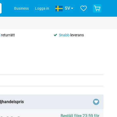
SV
Business
Logga in
i
returrätt
Snabb
leverans
ljhandelspris
Beställ före 23:59 för