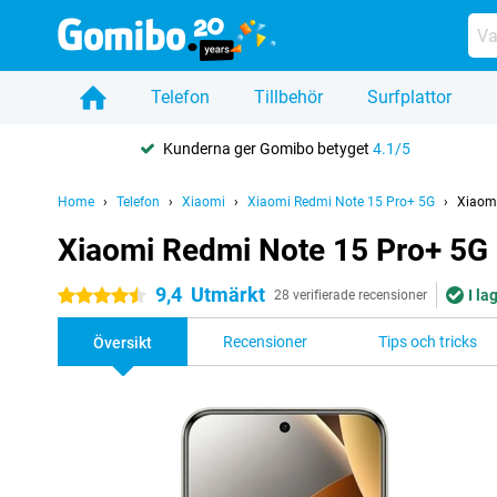
Telefon
Tillbehör
Surfplattor
Kunderna ger Gomibo betyget
4.1/5
Home
Telefon
Xiaomi
Xiaomi Redmi Note 15 Pro+ 5G
Xiaom
Xiaomi Redmi Note 15 Pro+ 5
9,4
Utmärkt
I la
4.5 stjärnor
28 verifierade recensioner
Recensioner
Tips och tricks
Översikt