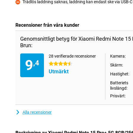
Trådlös laddning saknas, laddning kan endast ske via USB-C
Nackdelar
Recensioner från våra kunder
Genomsnittligt betyg för Xiaomi Redmi Note 1
Brun:
28 verifierade recensioner
Kamera:
9
,4
4.5 stjärnor
Skärm:
Utmärkt
Hastighet:
Batteriets
livslängd:
Prisvärt:
Alla recensioner
Beskrivning av Xiaomi Redmi Note 15 Pro+ 5G 8GB/25