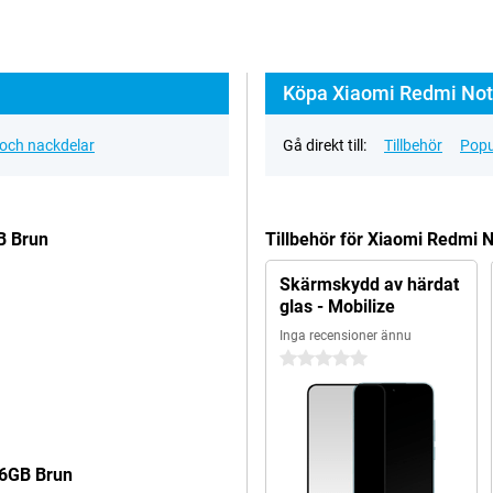
Köpa Xiaomi Redmi Note
 och nackdelar
Gå direkt till:
Tillbehör
Popu
B Brun
Tillbehör för Xiaomi Redmi
Skärmskydd av härdat
glas - Mobilize
Inga recensioner ännu
0 stjärnor
56GB Brun