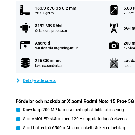
163.3 x 78.3 x 8.2 mm
6.83 
207.1 gram
2772x1
8192 MB RAM
5G-in
Octa-core processor
Android
200 m
Version vid utgivningen: 15
4k vid
256 GB minne
Ladda
Icke-expanderbar
Laddni
Detaljerade specs
Fördelar och nackdelar Xiaomi Redmi Note 15 Pro+ 5
Knivskarp 200 MP-kamera med optisk bildstabilisering
Fördelar
Stor AMOLED-skärm med 120 Hz uppdateringsfrekvens
Fördelar
Stort batteri på 6500 mAh som enkelt räcker en hel dag
Fördelar