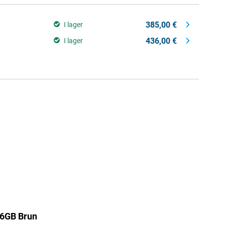
385,00 €
I lager
436,00 €
I lager
56GB Brun