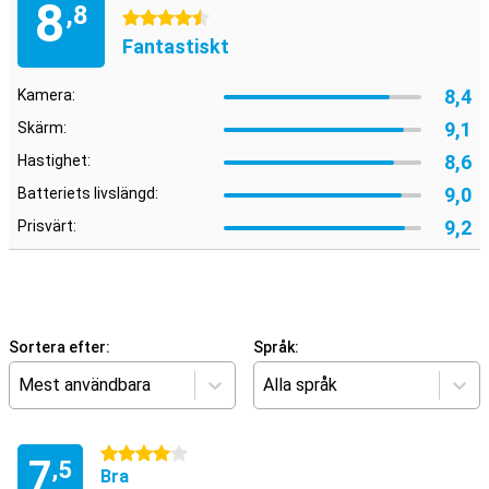
8
,8
4.5 stjärnor
Fantastiskt
8,4
Kamera:
9,1
Skärm:
8,6
Hastighet:
9,0
Batteriets livslängd:
9,2
Prisvärt:
Sortera efter:
Språk:
Mest användbara
Alla språk
4 stjärnor
7
,5
Bra