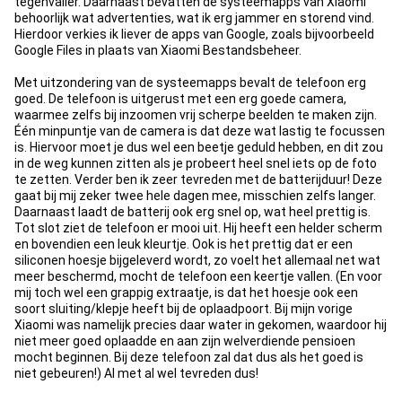
tegenvaller. Daarnaast bevatten de systeemapps van Xiaomi
behoorlijk wat advertenties, wat ik erg jammer en storend vind.
Hierdoor verkies ik liever de apps van Google, zoals bijvoorbeeld
Google Files in plaats van Xiaomi Bestandsbeheer.
Met uitzondering van de systeemapps bevalt de telefoon erg
goed. De telefoon is uitgerust met een erg goede camera,
waarmee zelfs bij inzoomen vrij scherpe beelden te maken zijn.
Één minpuntje van de camera is dat deze wat lastig te focussen
is. Hiervoor moet je dus wel een beetje geduld hebben, en dit zou
in de weg kunnen zitten als je probeert heel snel iets op de foto
te zetten. Verder ben ik zeer tevreden met de batterijduur! Deze
gaat bij mij zeker twee hele dagen mee, misschien zelfs langer.
Daarnaast laadt de batterij ook erg snel op, wat heel prettig is.
Tot slot ziet de telefoon er mooi uit. Hij heeft een helder scherm
en bovendien een leuk kleurtje. Ook is het prettig dat er een
siliconen hoesje bijgeleverd wordt, zo voelt het allemaal net wat
meer beschermd, mocht de telefoon een keertje vallen. (En voor
mij toch wel een grappig extraatje, is dat het hoesje ook een
soort sluiting/klepje heeft bij de oplaadpoort. Bij mijn vorige
Xiaomi was namelijk precies daar water in gekomen, waardoor hij
niet meer goed oplaadde en aan zijn welverdiende pensioen
mocht beginnen. Bij deze telefoon zal dat dus als het goed is
niet gebeuren!) Al met al wel tevreden dus!