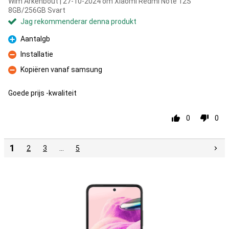
Wim Arkenbout | 27-10-2024 om Xiaomi Redmi Note 12S
8GB/256GB Svart
Jag rekommenderar denna produkt
Aantalgb
Fördelar
Installatie
Nackdelar
Kopiëren vanaf samsung
Nackdelar
Goede prijs -kwaliteit
0
0
1
2
3
…
5