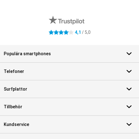
Externa översyner av butiker
4,1
/ 5,0
4.1 stjärnor
Populära smartphones
Telefoner
Surfplattor
Tillbehör
Kundservice