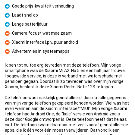
Goede prijs-kwaliteit verhouding
Fördelar
Laadt snel op
Fördelar
Lange batterijduur
Fördelar
Camera focust wat moeizaam
Nackdelar
Xiaomi interface i.p.v. puur android
Nackdelar
Advertenties in systeemapps
Nackdelar
Ik ben tot nu toe erg tevreden met deze telefoon. Mijn vorige
smartphone was de Xiaomi Mi A2. Na 5 en een half jaar trouwe,
toegewijde service, is deze in verband met waterschade met
pensioen gegaan. Doordat ik zo tevreden was over mijn vorige
Xiaomi, besloot ik deze Xiaomi Redmi Note 12S te kopen.
De telefoon was makkelijk geïnstalleerd, doordat alle gegevens
van mijn vorige telefoon gekopieerd konden worden. Wel was het
even wennen aan de Xiaomi interface/"MIUI". Mijn vorige Xiaomi
telefoon had Android One, de "kale" versie van Android zoals
deze door Google ontworpen is. Deze telefoon heeft dat helaas
niet. De telefoon kwam daardoor met veel vooraf geïnstalleerde
apps, die ik één voor één moest verwijderen. Dat vond ik een