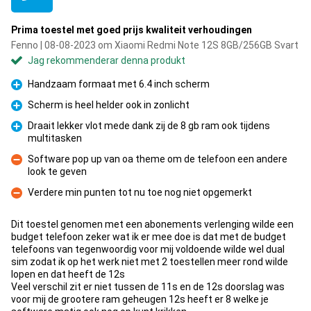
Prima toestel met goed prijs kwaliteit verhoudingen
Fenno | 08-08-2023 om Xiaomi Redmi Note 12S 8GB/256GB Svart
Jag rekommenderar denna produkt
Handzaam formaat met 6.4 inch scherm
Fördelar
Scherm is heel helder ook in zonlicht
Fördelar
Draait lekker vlot mede dank zij de 8 gb ram ook tijdens
multitasken
Fördelar
Software pop up van oa theme om de telefoon een andere
look te geven
Nackdelar
Verdere min punten tot nu toe nog niet opgemerkt
Nackdelar
Dit toestel genomen met een abonements verlenging wilde een
budget telefoon zeker wat ik er mee doe is dat met de budget
telefoons van tegenwoordig voor mij voldoende wilde wel dual
sim zodat ik op het werk niet met 2 toestellen meer rond wilde
lopen en dat heeft de 12s
Veel verschil zit er niet tussen de 11s en de 12s doorslag was
voor mij de grootere ram geheugen 12s heeft er 8 welke je