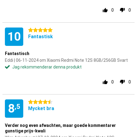
0
0
5 stjärnor
10
Fantastisk
Fantastisch
Eddi | 06-11-2024 om Xiaomi Redmi Note 12S 8GB/256GB Svart
Jag rekommenderar denna produkt
0
0
4.5 stjärnor
8
,5
Mycket bra
Verder nog even afwachten, maar goede kommentarer
gunstige prijs-kwali