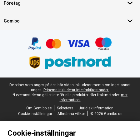
Företag
Gomibo
Certifikat, betalningsmetoder, partner för leveranstjänster
Juridisk fotnot
De priser som anges på den här sidan inkluderar moms om inget annat
anges.
Priserna inkluderar inte fraktkostnader.
*Leveranstiderna gäller inte för alla produkter eller fraktmetoder:
mer
information.
Om Gomibo.se
Sekretess
Juridisk information
Cookie-inställningar
Allmänna villkor
© 2026 Gomibo.se
Cookie-inställningar