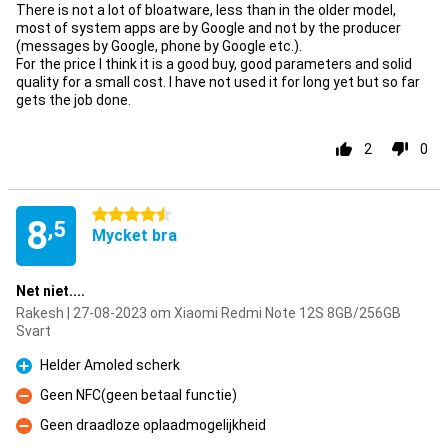
There is not a lot of bloatware, less than in the older model,
most of system apps are by Google and not by the producer
(messages by Google, phone by Google etc.).
For the price I think it is a good buy, good parameters and solid
quality for a small cost. I have not used it for long yet but so far
gets the job done.
2
0
4.5 stjärnor
8
,5
Mycket bra
Net niet....
Rakesh | 27-08-2023 om Xiaomi Redmi Note 12S 8GB/256GB
Svart
Helder Amoled scherk
Fördelar
Geen NFC(geen betaal functie)
Nackdelar
Geen draadloze oplaadmogelijkheid
Nackdelar