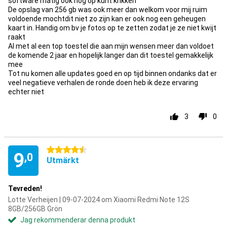
software matig ook nog op kunt krikken
De opslag van 256 gb was ook meer dan welkom voor mij ruim
voldoende mochtdit niet zo zijn kan er ook nog een geheugen
kaart in. Handig om bv je fotos op te zetten zodat je ze niet kwijt
raakt
Al met al een top toestel die aan mijn wensen meer dan voldoet
de komende 2 jaar en hopelijk langer dan dit toestel gemakkelijk
mee
Tot nu komen alle updates goed en op tijd binnen ondanks dat er
veel negatieve verhalen de ronde doen heb ik deze ervaring
echter niet
3
0
4.5 stjärnor
9
,0
Utmärkt
Tevreden!
Lotte Verheijen | 09-07-2024 om Xiaomi Redmi Note 12S
8GB/256GB Grön
Jag rekommenderar denna produkt