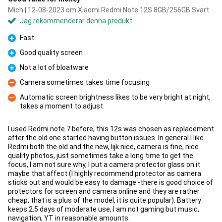
Mich | 12-08-2023 om Xiaomi Redmi Note 12S 8GB/256GB Svart
Jag rekommenderar denna produkt
Fast
Fördelar
Good quality screen
Fördelar
Not a lot of bloatware
Fördelar
Camera sometimes takes time focusing
Nackdelar
Automatic screen brightness likes to be very bright at night,
takes a moment to adjust
Nackdelar
I used Redmi note 7 before, this 12s was chosen as replacement
after the old one started having button issues. In general I like
Redmi both the old and the new, lijk nice, camera is fine, nice
quality photos, just sometimes take a long time to get the
focus, I am not sure why, I put a camera protector glass on it
maybe that affect (I highly recommend protector as camera
sticks out and would be easy to damage -there is good choice of
protectors for screen and camera online and they are rather
cheap, that is a plus of the model, it is quite popular). Battery
keeps 2.5 days of moderate use, I am not gaming but music,
navigation, YT in reasonable amounts.