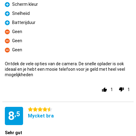
Scherm kleur
Fördelar
Snelheiid
Fördelar
Batterijduur
Fördelar
Geen
Nackdelar
Geen
Nackdelar
Geen
Nackdelar
Ontdek de vele opties van de camera. De snelle oplader is ook
ideaal en je hebt een mooie telefoon voor je geld met heel veel
mogelijkheden
1
1
4.5 stjärnor
8
,5
Mycket bra
Sehr gut