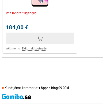
Inte längre tillgänglig
184,00 €
Inkl. moms
|
Exkl. fraktkostnader
Kundtjänst kommer att
öppna idag
09.00kl.
S