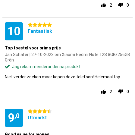
2
0
5 stjärnor
10
Fantastisk
Top toestel voor prima prijs
Jan Schäfer | 27-10-2023 om Xiaomi Redmi Note 12S 8GB/256GB
Grön
Jag rekommenderar denna produkt
Niet verder zoeken maar kopen deze telefoon! Helemaal top.
2
0
4.5 stjärnor
9
,0
Utmärkt
Good value for money