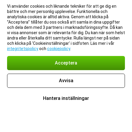
Vi använder cookies och liknande tekniker för att ge dig en
bättre och mer personlig upplevelse. Funktionella och
analytiska cookies är alltid aktiva. Genom att klicka på
”Acceptera” tillåter du oss också att samla in dina uppgifter
och dela dem med 3 partners i marknadsföringssyfte. Då kan
vi visa annonser som är relevanta för dig. Du kan när som helst
ändra eller återkalla ditt samtycke. Rulla längst ner på sidan
och klicka på 'Cookieinställningar' i sidfoten. Läs mer i vår
integritetspolicy
och
cookiepolicy
.
Acceptera
Avvisa
Hantera inställningar