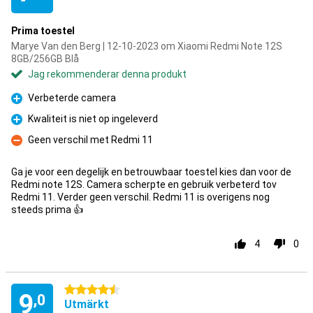
Prima toestel
Marye Van den Berg | 12-10-2023 om Xiaomi Redmi Note 12S
8GB/256GB Blå
Jag rekommenderar denna produkt
Verbeterde camera
Fördelar
Kwaliteit is niet op ingeleverd
Fördelar
Geen verschil met Redmi 11
Nackdelar
Ga je voor een degelijk en betrouwbaar toestel kies dan voor de
Redmi note 12S. Camera scherpte en gebruik verbeterd tov
Redmi 11. Verder geen verschil. Redmi 11 is overigens nog
steeds prima 👍
4
0
4.5 stjärnor
9
,0
Utmärkt