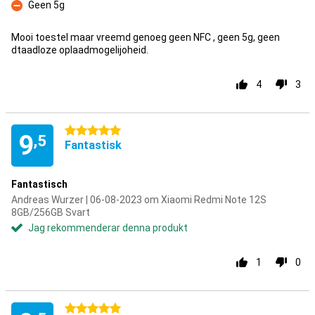
Geen 5g
Nackdelar
Mooi toestel maar vreemd genoeg geen NFC , geen 5g, geen
dtaadloze oplaadmogelijoheid.
4
3
5 stjärnor
9
,5
Fantastisk
Fantastisch
Andreas Wurzer | 06-08-2023 om Xiaomi Redmi Note 12S
8GB/256GB Svart
Jag rekommenderar denna produkt
1
0
5 stjärnor