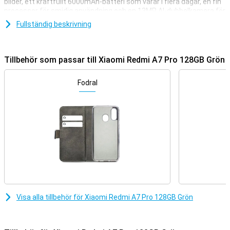
bilder, ett kraftfullt 6000mAh-batteri som varar i flera dagar, en fin
processor för smidig användning och en 13MP AI-dubbelkamera för
skarpa foton. Du får också Xiaomi HyperOS 3, smarta funktioner
Fullständig beskrivning
med Google Gemini och praktiska extrafunktioner som en
fingeravtrycksläsare och 3,5 mm hörlursuttag. Så du får en
komplett och modern smartphone för daglig användning.
Tillbehör som passar till Xiaomi Redmi A7 Pro 128GB Grön
Stor skärm
Xiaomi Redmi A7 Pro 128GB Green's stora 6,9-tums skärm låter dig
Fodral
njuta av videor, sociala medier och spel som om du höll en minibio i
dina händer. Färgerna ser ljusa ut och detaljerna syns tydligt. Tack
vare den smarta Wet Touch Technology 2.0 kan du använda
skärmen även med våta eller oljiga fingrar utan problem. Praktiskt
när det regnar och du snabbt vill kolla något. Så att du alltid kan
hålla kontakten, var du än är.
Kraftfullt batteri
Det stora 6,000mAh-batteriet säkerställer att du inte behöver
ladda din Xiaomi Redmi A7 Pro hela tiden. Du kommer enkelt att
kunna använda din smartphone i upp till 56 timmar vid normal
Visa alla tillbehör för Xiaomi Redmi A7 Pro 128GB Grön
användning. När du gör det kan du ringa 49 timmars samtal, lyssna
på 77 timmars musik eller titta på 35 timmars video, så du behöver
inte stressa över batteriet. Dessutom förblir batteriet pålitligt
under lång tid med upp till 1 000 laddningscykler. Så du behöver inte