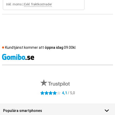
Inkl. moms
|
Exkl. fraktkostnader
Kundtjänst kommer att
öppna idag
09.00kl.
S
Externa översyner av butiker
4,1
/ 5,0
4.1 stjärnor
Populära smartphones