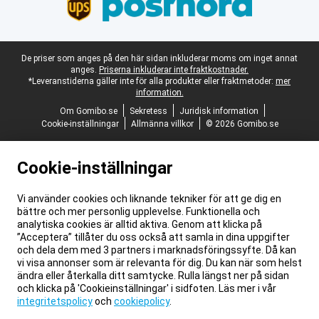
Juridisk fotnot
De priser som anges på den här sidan inkluderar moms om inget annat
anges.
Priserna inkluderar inte fraktkostnader.
*Leveranstiderna gäller inte för alla produkter eller fraktmetoder:
mer
information.
Om Gomibo.se
Sekretess
Juridisk information
Cookie-inställningar
Allmänna villkor
© 2026 Gomibo.se
Cookie-inställningar
Vi använder cookies och liknande tekniker för att ge dig en
bättre och mer personlig upplevelse. Funktionella och
analytiska cookies är alltid aktiva. Genom att klicka på
”Acceptera” tillåter du oss också att samla in dina uppgifter
och dela dem med 3 partners i marknadsföringssyfte. Då kan
vi visa annonser som är relevanta för dig. Du kan när som helst
ändra eller återkalla ditt samtycke. Rulla längst ner på sidan
och klicka på 'Cookieinställningar' i sidfoten. Läs mer i vår
integritetspolicy
och
cookiepolicy
.