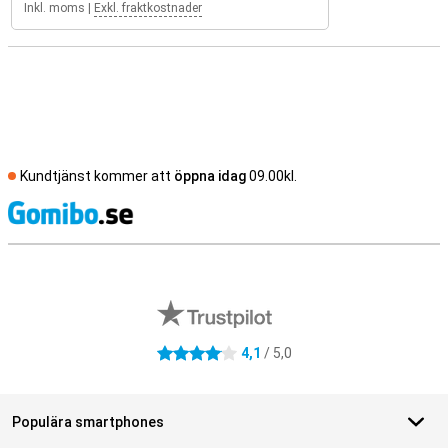
Inkl. moms
|
Exkl. fraktkostnader
Kundtjänst kommer att
öppna idag
09.00kl.
S
Externa översyner av butiker
4,1
/ 5,0
4.1 stjärnor
Populära smartphones