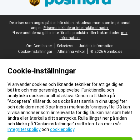
Juridisk fotnot
De priser som anges på den här sidan inkluderar moms om inget annat
anges.
Priserna inkluderar inte fraktkostnader.
*Leveranstiderna gäller inte för alla produkter eller fraktmetoder:
mer
information.
Om Gomibo.se
Sekretess
Juridisk information
Cookie-inställningar
Allmänna villkor
© 2026 Gomibo.se
Cookie-inställningar
Vi använder cookies och liknande tekniker för att ge dig en
bättre och mer personlig upplevelse. Funktionella och
analytiska cookies är alltid aktiva. Genom att klicka på
”Acceptera” tillåter du oss också att samla in dina uppgifter
och dela dem med 3 partners i marknadsföringssyfte. Då kan
vi visa annonser som är relevanta för dig. Du kan när som helst
ändra eller återkalla ditt samtycke. Rulla längst ner på sidan
och klicka på 'Cookieinställningar' i sidfoten. Läs mer i vår
integritetspolicy
och
cookiepolicy
.