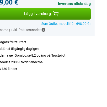
9,00 €
leverans nästa dag
Lägg i varukorg
Som Outlet-modell från 698,00 € ›
 moms
|
Exkl. fraktkostnader
agars fri returrätt
tjänst tillgänglig dagligen
erna ger Gomibo.se 8,2 poäng på Trustpilot
ndades 2006 i Nederländerna
v i 30 länder