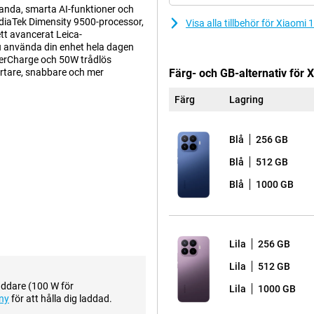
anda, smarta AI-funktioner och
iaTek Dimensity 9500-processor,
Visa alla tillbehör för Xiaom
t avancerat Leica-
 använda din enhet hela dagen
erCharge och 50W trådlös
rtare, snabbare och mer
Färg- och GB-alternativ för 
Färg
Lagring
-kamerasystem som gör att du kan
Blå
256 GB
 50 megapixel ger skarpa bilder
. Dessutom har smarttelefonen en
Blå
512 GB
pp till 5 gånger optiskt utan
med zooma in upp till 120x. För
Blå
1000 GB
på 12 megapixel. På framsidan
Lila
256 GB
ittarupplevelse. Tack vare den
par skarpa ut.
Lila
512 GB
midiga. Detta är särskilt
addare (100 W för
Lila
1000 GB
har skärmen stöd för Dolby Vision
ny
för att hålla dig laddad.
ynliga. Den höga ljusstyrkan gör