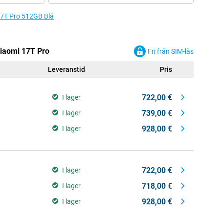
i 17T Pro 512GB Blå
Xiaomi 17T Pro
Fri från SIM-lås
Leveranstid
Pris
722,00 €
I lager
739,00 €
I lager
928,00 €
I lager
722,00 €
I lager
718,00 €
I lager
928,00 €
I lager