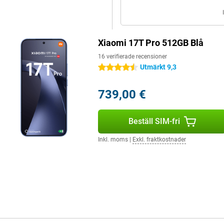
 dagliga uppgifter.
t känns snabbt och överskådligt.
Xiaomi 17T Pro 512GB Blå
tt din smartphone ska laddas ur
lla en hel dag utan problem.
16 verifierade recensioner
der navigering? Då kommer du
Utmärkt 9,3
4.5 stjärnor
också mycket snabb tack vare
rgi för flera timmars användning.
bekvämt om du föredrar att ladda
739,00 €
Beställ SIM-fri
ländar din användarupplevelse.
Inkl. moms
|
Exkl. fraktkostnader
klar och kraftfull. Filmer och
om stöd för WiFi 7 för snabba och
n skyddad mot damm och vatten,
rhållanden.