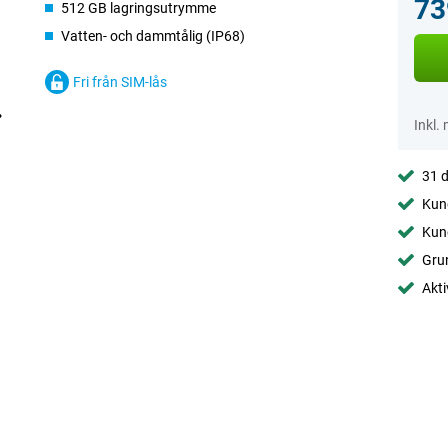
73
512 GB lagringsutrymme
Vatten- och dammtålig (IP68)
Fri från SIM-lås
Inkl.
31 d
Kund
Kund
Gru
Akti