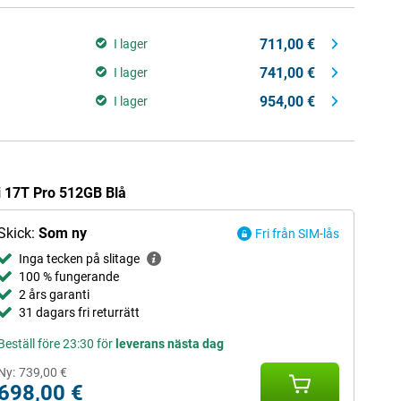
711,00 €
I lager
741,00 €
I lager
954,00 €
I lager
i 17T Pro 512GB Blå
Skick:
Som ny
Fri från SIM-lås
Inga tecken på slitage
100 % fungerande
2 års garanti
31 dagars fri returrätt
Beställ före 23:30 för
leverans nästa dag
Ny:
739,00 €
698,00 €