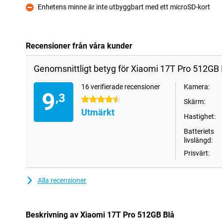
Enhetens minne är inte utbyggbart med ett microSD-kort
Nackdelar
Recensioner från våra kunder
Genomsnittligt betyg för Xiaomi 17T Pro 512GB 
16 verifierade recensioner
Kamera:
9
,3
4.5 stjärnor
Skärm:
Utmärkt
Hastighet:
Batteriets
livslängd:
Prisvärt:
Alla recensioner
Beskrivning av Xiaomi 17T Pro 512GB Blå