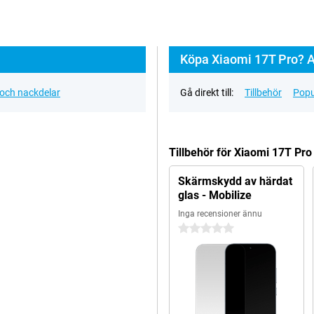
Köpa Xiaomi 17T Pro? A
 och nackdelar
Gå direkt till:
Tillbehör
Popu
Tillbehör för Xiaomi 17T Pr
Skärmskydd av härdat
glas - Mobilize
Inga recensioner ännu
0 stjärnor