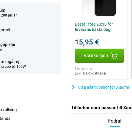
tum
280 pixlar
Beställ före 23:30 för
leverans nästa dag
ternet
15,95 €
gapixlar
eo
I varukorgen
re ingår ej
ng upp till 100W
Inkl. moms
|
Exkl. fraktkostnader
Visa alla tillbehör för Xiaom
Tillbehör som passar till Xi
scrollning
standa
Fodral