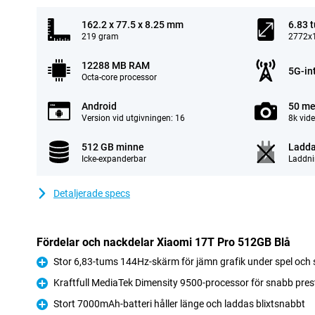
162.2 x 77.5 x 8.25 mm
6.83 
219 gram
2772x1
12288 MB RAM
5G-in
Octa-core processor
Android
50 me
Version vid utgivningen: 16
8k vid
512 GB minne
Ladda
Icke-expanderbar
Laddni
Detaljerade specs
Fördelar och nackdelar Xiaomi 17T Pro 512GB Blå
Stor 6,83-tums 144Hz-skärm för jämn grafik under spel och 
Fördelar
Kraftfull MediaTek Dimensity 9500-processor för snabb pre
Fördelar
Stort 7000mAh-batteri håller länge och laddas blixtsnabbt
Fördelar