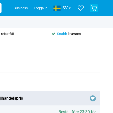
SV
Business
Logga in
i
returrätt
Snabb
leverans
ljhandelspris
Beställ före 23:30 för