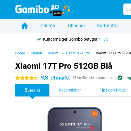
Telefon
Tillbehör
Surfplattor
Kunderna ger Gomibo betyget
4.1/5
Home
Telefon
Xiaomi
Xiaomi 17T Pro
Xiaomi 17T Pro 512GB
Xiaomi 17T Pro 512GB Blå
9,3
Utmärkt
I la
4.5 stjärnor
16 verifierade recensioner
Recensioner
Tips och tricks
Översikt