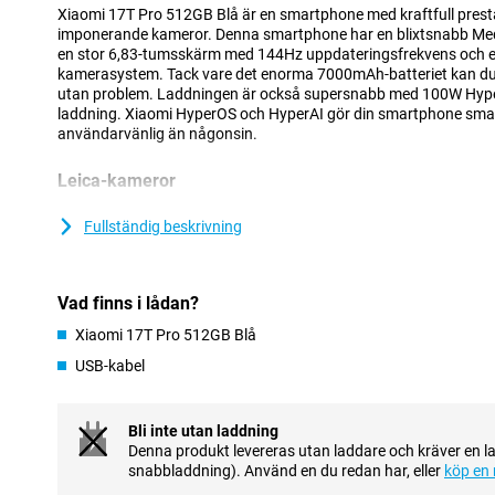
Xiaomi 17T Pro 512GB Blå är en smartphone med kraftfull prest
imponerande kameror. Denna smartphone har en blixtsnabb Med
en stor 6,83-tumsskärm med 144Hz uppdateringsfrekvens och et
kamerasystem. Tack vare det enorma 7000mAh-batteriet kan du
utan problem. Laddningen är också supersnabb med 100W Hyp
laddning. Xiaomi HyperOS och HyperAI gör din smartphone sma
användarvänlig än någonsin.
Leica-kameror
På baksidan av Xiaomi 17T Pro hittar du ett omfattande Leica
ta fantastiska bilder i nästan alla situationer. Huvudkameran på
Fullständig beskrivning
med massor av detaljer, även när det är mindre ljus närvarande
50-megapixel Leica 5x teleobjektiv som gör att du kan zooma in u
mycket kvalitetsförlust. Tack vare AI Ultra Zoom kan du till och 
Vad finns i lådan?
landskaps- och gruppbilder använder du ultravidvinkelkameran 
finns en 32-megapixel selfiekamera för videosamtal och selfies.
Xiaomi 17T Pro 512GB Blå
USB-kabel
Skarp bild
Xiaomi 17T Pro:s stora 6,83-tums pOLED-skärm ger en behaglig t
höga upplösningen på 2772x1280 pixlar ser videor, foton och ap
Bli inte utan laddning
Uppdateringsfrekvensen på upp till 144 Hz gör rörelserna extra s
Denna produkt levereras utan laddare och kräver en l
märkbart när du skrollar, spelar och tittar på videor. Dessutom 
snabbladdning). Använd en du redan har, eller
köp en 
och HDR10+, vilket gör färgerna levande och kontrasterna mer s