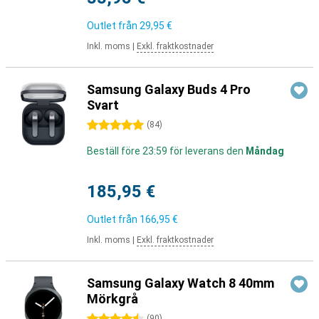
Outlet från
29,95 €
Inkl. moms
|
Exkl. fraktkostnader
Samsung Galaxy Buds 4 Pro
Svart
5 stjärnor
(
84
)
Beställ före 23:59 för leverans den
Måndag
185,95 €
Outlet från
166,95 €
Inkl. moms
|
Exkl. fraktkostnader
Samsung Galaxy Watch 8 40mm
Mörkgrå
(
90
)