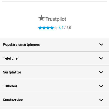
Externa översyner av butiker
4,1
/ 5,0
4.1 stjärnor
Populära smartphones
Telefoner
Surfplattor
Tillbehör
Kundservice