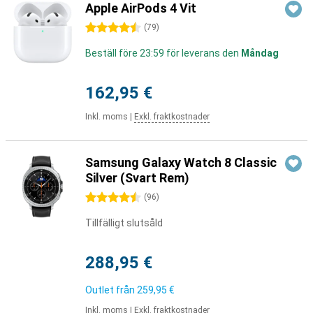
Apple AirPods 4 Vit
4.5 stjärnor
(
79
)
Beställ före 23:59 för leverans den
Måndag
162,95 €
Inkl. moms
|
Exkl. fraktkostnader
Samsung Galaxy Watch 8 Classic
Silver (Svart Rem)
4.5 stjärnor
(
96
)
Tillfälligt slutsåld
288,95 €
Outlet från
259,95 €
Inkl. moms
|
Exkl. fraktkostnader