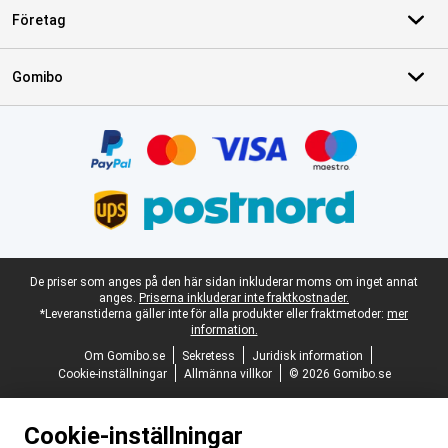
Företag
Gomibo
Certifikat, betalningsmetoder, partner för leveranstjänster
Juridisk fotnot
De priser som anges på den här sidan inkluderar moms om inget annat
anges.
Priserna inkluderar inte fraktkostnader.
*Leveranstiderna gäller inte för alla produkter eller fraktmetoder:
mer
information.
Om Gomibo.se
Sekretess
Juridisk information
Cookie-inställningar
Allmänna villkor
© 2026 Gomibo.se
Cookie-inställningar