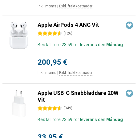
Inkl. moms
|
Exkl. fraktkostnader
Apple AirPods 4 ANC Vit
4.5 stjärnor
(
126
)
Beställ före 23:59 för leverans den
Måndag
200,95 €
Inkl. moms
|
Exkl. fraktkostnader
Apple USB-C Snabbladdare 20W
Vit
4.5 stjärnor
(
349
)
Beställ före 23:59 för leverans den
Måndag
33,95 €