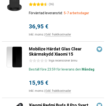
4.5 stjärnor
(
36
)
Förväntad leveranstid:
5-7 arbetsdagar
36,95 €
Inkl. moms
|
Exkl. fraktkostnader
Mobilize Härdat Glas Clear
Skärmskydd Xiaomi 15
0 stjärnor
Inga recensioner ännu
Beställ före 23:59 för leverans den
Måndag
15,95 €
Inkl. moms
|
Exkl. fraktkostnader
Xiaomi Redmi Buds 8 Pro Svart