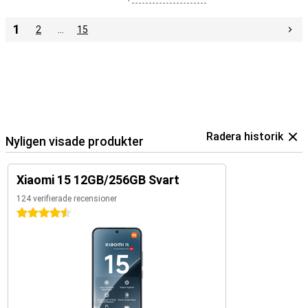
1
2
…
15
Radera historik
Nyligen visade produkter
Xiaomi 15 12GB/256GB Svart
124 verifierade recensioner
4.5 stjärnor