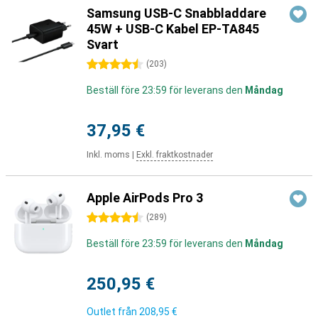
Samsung USB-C Snabbladdare
45W + USB-C Kabel EP-TA845
Svart
4.5 stjärnor
(
203
)
Beställ före 23:59 för leverans den
Måndag
37,95 €
Inkl. moms
|
Exkl. fraktkostnader
Apple AirPods Pro 3
4.5 stjärnor
(
289
)
Beställ före 23:59 för leverans den
Måndag
250,95 €
Outlet från
208,95 €