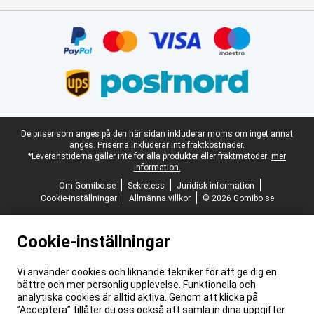
Certifikat, betalningsmetoder, partner för leveranstjänster
Juridisk fotnot
De priser som anges på den här sidan inkluderar moms om inget annat
anges.
Priserna inkluderar inte fraktkostnader.
*Leveranstiderna gäller inte för alla produkter eller fraktmetoder:
mer
information.
Om Gomibo.se
Sekretess
Juridisk information
Cookie-inställningar
Allmänna villkor
© 2026 Gomibo.se
Cookie-inställningar
Vi använder cookies och liknande tekniker för att ge dig en
bättre och mer personlig upplevelse. Funktionella och
analytiska cookies är alltid aktiva. Genom att klicka på
”Acceptera” tillåter du oss också att samla in dina uppgifter