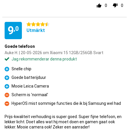
0
0
4.5 stjärnor
9
,0
Utmärkt
Goede telefoon
Auke H. | 20-05-2026 om Xiaomi 15 12GB/256GB Svart
Jag rekommenderar denna produkt
Snelle chip
Fördelar
Goede batterijduur
Fördelar
Mooie Leica Camera
Fördelar
Scherm is 'normaal'
Nackdelar
HyperOS mist sommige functies die ik bij Samsung wel had
Nackdelar
Prijs-kwaliteit verhouding is super goed. Super fijne telefoon, en
lekker licht. Doet alles wat hij moet doen en gamen gaat ook
lekker. Mooie camera ook! Zeker een aanrader!