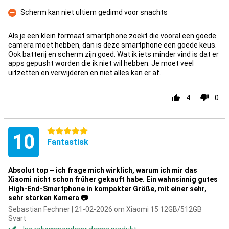
Scherm kan niet ultiem gedimd voor snachts
Nackdelar
Als je een klein formaat smartphone zoekt die vooral een goede
camera moet hebben, dan is deze smartphone een goede keus.
Ook batterij en scherm zijn goed. Wat ik iets minder vind is dat er
apps gepusht worden die ik niet wil hebben. Je moet veel
uitzetten en verwijderen en niet alles kan er af.
4
0
5 stjärnor
10
Fantastisk
Absolut top – ich frage mich wirklich, warum ich mir das
Xiaomi nicht schon früher gekauft habe. Ein wahnsinnig gutes
High-End-Smartphone in kompakter Größe, mit einer sehr,
sehr starken Kamera 📷
Sebastian Fechner | 21-02-2026 om Xiaomi 15 12GB/512GB
Svart