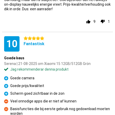
on-display nauwelijks energie vreet. Prijs-kwaliteitverhouding ook
dik in orde. Dus: een aanrader!
9
1
5 stjärnor
10
Fantastisk
Goede keus
Serena | 21-08-2025 om Xiaomi 15 12GB/512GB Grön
Jag rekommenderar denna produkt
Goede camera
Fördelar
Goede prijs/kwaliteit
Fördelar
Scherm goed zichtbaar in de zon
Fördelar
Veel onnodige apps die er niet af kunnen
Nackdelar
Basisfuncties die bij eerste gebruik nog gedownload moeten
worden
Nackdelar