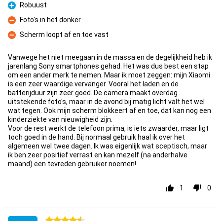
Robuust
Fördelar
Foto's in het donker
Nackdelar
Scherm loopt af en toe vast
Nackdelar
Vanwege het niet meegaan in de massa en de degelijkheid heb ik
jarenlang Sony smartphones gehad. Het was dus best een stap
om een ander merk te nemen. Maar ik moet zeggen: mijn Xiaomi
is een zeer waardige vervanger. Vooral het laden en de
batterijduur zijn zeer goed. De camera maakt overdag
uitstekende foto's, maar in de avond bij matig licht valt het wel
wat tegen. Ook mijn scherm blokkeert af en toe, dat kan nog een
kinderziekte van nieuwigheid zijn.
Voor de rest werkt de telefoon prima, is iets zwaarder, maar ligt
toch goed in de hand. Bij normaal gebruik haal ik over het
algemeen wel twee dagen. Ik was eigenlijk wat sceptisch, maar
ik ben zeer positief verrast en kan mezelf (na anderhalve
maand) een tevreden gebruiker noemen!
1
0
4.5 stjärnor