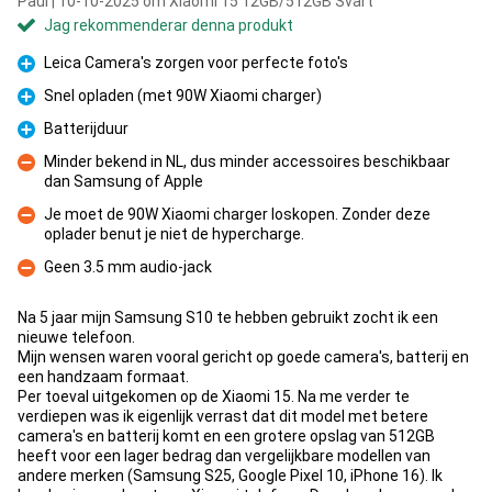
Paul | 10-10-2025 om Xiaomi 15 12GB/512GB Svart
Jag rekommenderar denna produkt
Leica Camera's zorgen voor perfecte foto's
Fördelar
Snel opladen (met 90W Xiaomi charger)
Fördelar
Batterijduur
Fördelar
Minder bekend in NL, dus minder accessoires beschikbaar
dan Samsung of Apple
Nackdelar
Je moet de 90W Xiaomi charger loskopen. Zonder deze
oplader benut je niet de hypercharge.
Nackdelar
Geen 3.5 mm audio-jack
Nackdelar
Na 5 jaar mijn Samsung S10 te hebben gebruikt zocht ik een
nieuwe telefoon.
Mijn wensen waren vooral gericht op goede camera's, batterij en
een handzaam formaat.
Per toeval uitgekomen op de Xiaomi 15. Na me verder te
verdiepen was ik eigenlijk verrast dat dit model met betere
camera's en batterij komt en een grotere opslag van 512GB
heeft voor een lager bedrag dan vergelijkbare modellen van
andere merken (Samsung S25, Google Pixel 10, iPhone 16). Ik