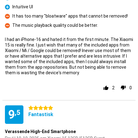
Fördelar
Intuitive UI
Fördelar
It has too many "bloatware" apps that cannot be removed!
Nackdelar
The music playback quality could be better.
Nackdelar
I had an iPhone-16 and hated it from the first minute. The Xiaomi
15 is really fine. I just wish that many of the included apps from
Xiaomi / Mi / Google could be removed! Inever use most of them
or have alternative apps that I prefer and are less intrusive. If I
wanted some of the included apps, then I could always install
them from the app repositories. But not being able to remove
them is wasting the device's memory.
2
0
5 stjärnor
9
,5
Fantastisk
Verassende High-End Smartphone