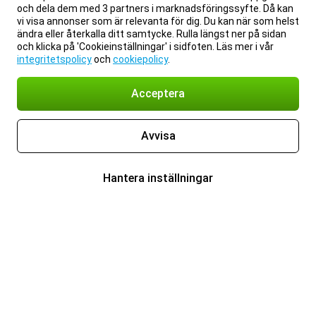
och dela dem med 3 partners i marknadsföringssyfte. Då kan
vi visa annonser som är relevanta för dig. Du kan när som helst
ändra eller återkalla ditt samtycke. Rulla längst ner på sidan
och klicka på 'Cookieinställningar' i sidfoten. Läs mer i vår
integritetspolicy
och
cookiepolicy
.
Acceptera
Avvisa
Hantera inställningar