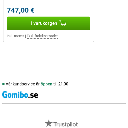
747,00 €
I varukorgen
Inkl. moms
|
Exkl. fraktkostnader
Vår kundservice är
öppen
till 21.00
S
Externa översyner av butiker