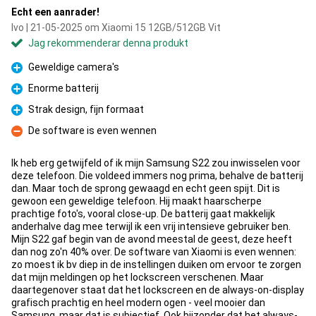
Echt een aanrader!
Ivo | 21-05-2025 om Xiaomi 15 12GB/512GB Vit
Jag rekommenderar denna produkt
Geweldige camera's
Fördelar
Enorme batterij
Fördelar
Strak design, fijn formaat
Fördelar
De software is even wennen
Nackdelar
Ik heb erg getwijfeld of ik mijn Samsung S22 zou inwisselen voor
deze telefoon. Die voldeed immers nog prima, behalve de batterij
dan. Maar toch de sprong gewaagd en echt geen spijt. Dit is
gewoon een geweldige telefoon. Hij maakt haarscherpe
prachtige foto's, vooral close-up. De batterij gaat makkelijk
anderhalve dag mee terwijl ik een vrij intensieve gebruiker ben.
Mijn S22 gaf begin van de avond meestal de geest, deze heeft
dan nog zo'n 40% over. De software van Xiaomi is even wennen:
zo moest ik bv diep in de instellingen duiken om ervoor te zorgen
dat mijn meldingen op het lockscreen verschenen. Maar
daartegenover staat dat het lockscreen en de always-on-display
grafisch prachtig en heel modern ogen - veel mooier dan
Samsung, maar dat is subjectief. Ook bijzonder dat het always-