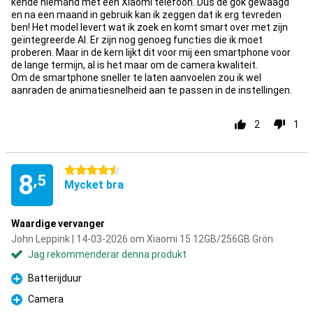
kende niemand met een Xiaomi telefoon. Dus de gok gewaagd
en na een maand in gebruik kan ik zeggen dat ik erg tevreden
ben! Het model levert wat ik zoek en komt smart over met zijn
geïntegreerde AI. Er zijn nog genoeg functies die ik moet
proberen. Maar in de kern lijkt dit voor mij een smartphone voor
de lange termijn, al is het maar om de camera kwaliteit.
Om de smartphone sneller te laten aanvoelen zou ik wel
aanraden de animatiesnelheid aan te passen in de instellingen.
2
1
4.5 stjärnor
8
,5
Mycket bra
Waardige vervanger
John Leppink | 14-03-2026 om Xiaomi 15 12GB/256GB Grön
Jag rekommenderar denna produkt
Batterijduur
Fördelar
Camera
Fördelar