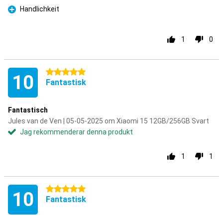
Handlichkeit
Fördelar
1
0
5 stjärnor
10
Fantastisk
Fantastisch
Jules van de Ven | 05-05-2025 om Xiaomi 15 12GB/256GB Svart
Jag rekommenderar denna produkt
1
1
5 stjärnor
10
Fantastisk