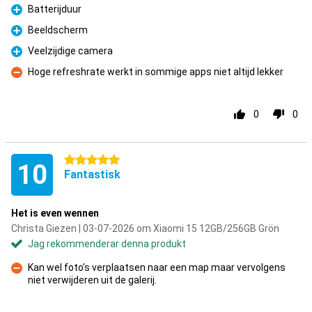
Batterijduur
Fördelar
Beeldscherm
Fördelar
Veelzijdige camera
Fördelar
Hoge refreshrate werkt in sommige apps niet altijd lekker
Nackdelar
0
0
5 stjärnor
10
Fantastisk
Het is even wennen
Christa Giezen | 03-07-2026 om Xiaomi 15 12GB/256GB Grön
Jag rekommenderar denna produkt
Kan wel foto's verplaatsen naar een map maar vervolgens
niet verwijderen uit de galerij.
Nackdelar