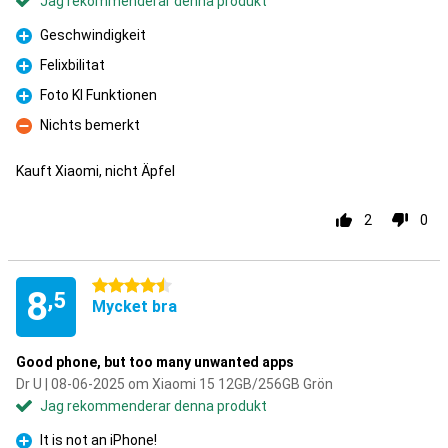
Jag rekommenderar denna produkt
Geschwindigkeit
Fördelar
Felixbilitat
Fördelar
Foto KI Funktionen
Fördelar
Nichts bemerkt
Nackdelar
Kauft Xiaomi, nicht Äpfel
2
0
4.5 stjärnor
8
,5
Mycket bra
Good phone, but too many unwanted apps
Dr U | 08-06-2025 om Xiaomi 15 12GB/256GB Grön
Jag rekommenderar denna produkt
It is not an iPhone!