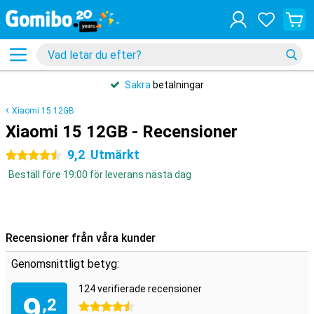
Säkra
betalningar
Xiaomi 15 12GB
Xiaomi 15 12GB - Recensioner
9,2
Utmärkt
4.5 stjärnor
Beställ före 19:00 för leverans nästa dag
Recensioner från våra kunder
Genomsnittligt betyg:
124 verifierade recensioner
9
,2
4.5 stjärnor