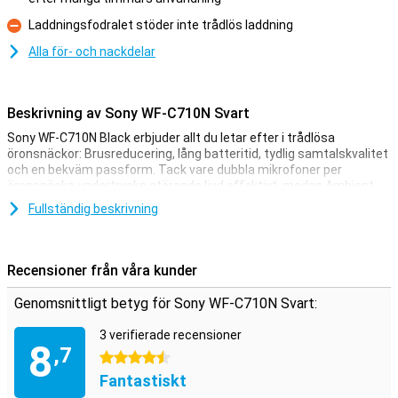
Laddningsfodralet stöder inte trådlös laddning
Nackdelar
Alla för- och nackdelar
Beskrivning av Sony WF-C710N Svart
Sony WF-C710N Black erbjuder allt du letar efter i trådlösa
öronsnäckor: Brusreducering, lång batteritid, tydlig samtalskvalitet
och en bekväm passform. Tack vare dubbla mikrofoner per
öronsnäcka undertrycks störande ljud effektivt, medan Ambient
Sound-läget håller dig medveten om din omgivning när det behövs.
Fullständig beskrivning
Batteriet räcker i upp till 30 timmar med Noise Cancelling aktiverat
och till och med 40 timmar utan. Efter bara 5 minuters laddning kan
du lyssna i ytterligare en timme. Kort sagt: det här är Bluetooth-
öronsnäckorna som gör ditt liv enklare och roligare.
Recensioner från våra kunder
Smarta och bekväma
Genomsnittligt betyg för Sony WF-C710N Svart:
Sony har utformat WF-C710N speciellt för daglig användning. Tack
3 verifierade recensioner
vare en lätt och ergonomisk design är öronsnäckorna bekväma
8
,7
även under långa lyssningssessioner. De är vattentäta (IPX4), så
4.5 stjärnor
regn eller svett är inga problem. Också bekvämt: Multipoint
Fantastiskt
Connect gör att du kan ansluta dem till två enheter samtidigt, t.ex.