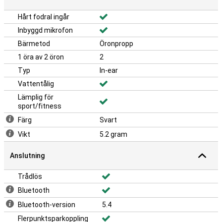
Hårt fodral ingår
Inbyggd mikrofon
Bärmetod
Öronpropp
1 öra av 2 öron
2
Typ
In-ear
Vattentålig
Lämplig för
sport/fitness
Färg
Svart
Vikt
5.2 gram
Anslutning
Trådlös
Bluetooth
Bluetooth-version
5.4
Flerpunktsparkoppling