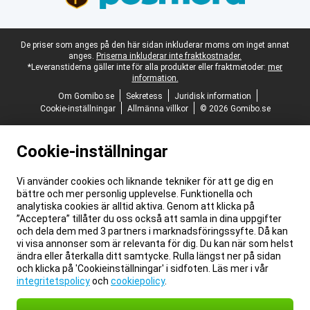
Juridisk fotnot
De priser som anges på den här sidan inkluderar moms om inget annat
anges.
Priserna inkluderar inte fraktkostnader.
*Leveranstiderna gäller inte för alla produkter eller fraktmetoder:
mer
information.
Om Gomibo.se
Sekretess
Juridisk information
Cookie-inställningar
Allmänna villkor
© 2026 Gomibo.se
Cookie-inställningar
Vi använder cookies och liknande tekniker för att ge dig en
bättre och mer personlig upplevelse. Funktionella och
analytiska cookies är alltid aktiva. Genom att klicka på
”Acceptera” tillåter du oss också att samla in dina uppgifter
och dela dem med 3 partners i marknadsföringssyfte. Då kan
vi visa annonser som är relevanta för dig. Du kan när som helst
ändra eller återkalla ditt samtycke. Rulla längst ner på sidan
och klicka på 'Cookieinställningar' i sidfoten. Läs mer i vår
integritetspolicy
och
cookiepolicy
.