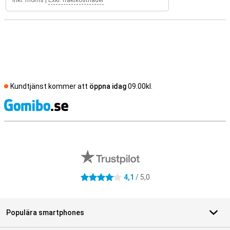
Inkl. moms
|
Exkl. fraktkostnader
Kundtjänst kommer att
öppna idag
09.00kl.
S
Externa översyner av butiker
4,1
/ 5,0
4.1 stjärnor
Populära smartphones