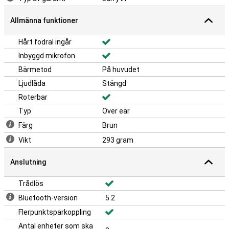
Allmänna funktioner
Hårt fodral ingår
Inbyggd mikrofon
Bärmetod
På huvudet
Ljudlåda
Stängd
Roterbar
Typ
Over ear
Färg
Brun
Vikt
293 gram
Anslutning
Trådlös
Bluetooth-version
5.2
Flerpunktsparkoppling
Antal enheter som ska