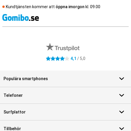
Kundtjänsten kommer att
öppna imorgon
kl. 09.00
S
Externa översyner av butiker
4,1
/ 5,0
4.1 stjärnor
Populära smartphones
Telefoner
Surfplattor
Tillbehör