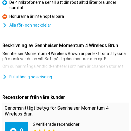
De 4 mikrofonerna ser till att din röst alltid låter bra under
samtal
Fördelar
Hörlurarna är inte hopfällbara
Nackdelar
Alla för- och nackdelar
Beskrivning av Sennheiser Momentum 4 Wireless Brun
Sennheiser Momentum 4 Wireless Brown är perfekt för att lyssna
på musik var du än vill. Sätt på dig dina hörlurar och njut!
Om du har många Android-enheter i ditt hem är chansen stor att
det finns något bland dem med en USB-C-anslutning. Då kan du
enkelt ladda de här hörlurarna med samma kabel.
Fullständig beskrivning
Sennheiser Momentum 4 Wireless Brown har aktiv
brusreducering.
Recensioner från våra kunder
Eftersom de här hörlurarna är utrustade med aktiv brusreducering
blockerar de allt ljud utifrån, så att du till exempel alltid kan
Genomsnittligt betyg för Sennheiser Momentum 4
koncentrera dig på ditt arbete.Vill du kunna stänga av dig själv från
Wireless Brun:
omvärlden. Då kan Sennheiser Momentum 4 Wireless Brown vara
något för dig! Dess over ear-design stänger ute din
6 verifierade recensioner
omgivning.alternativet "brusreducering" fungerar överallt. Så