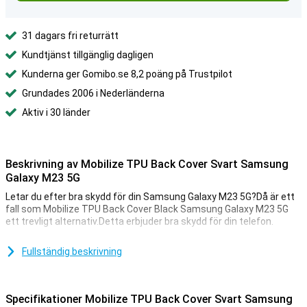
31 dagars fri returrätt
Kundtjänst tillgänglig dagligen
Kunderna ger Gomibo.se 8,2 poäng på Trustpilot
Grundades 2006 i Nederländerna
Aktiv i 30 länder
Beskrivning av Mobilize TPU Back Cover Svart Samsung
Galaxy M23 5G
Letar du efter bra skydd för din Samsung Galaxy M23 5G?Då är ett
fall som Mobilize TPU Back Cover Black Samsung Galaxy M23 5G
ett trevligt alternativ.Detta erbjuder bra skydd för din telefon.
Detta fall är svart i färg.Precis som de flesta andra omslag, men
det är inte utan anledning!Svart förbannar utan färg, passar varje
Fullständig beskrivning
telefon och är aldrig tråkig.
Ett solidt fall till ett bra pris
Specifikationer Mobilize TPU Back Cover Svart Samsung