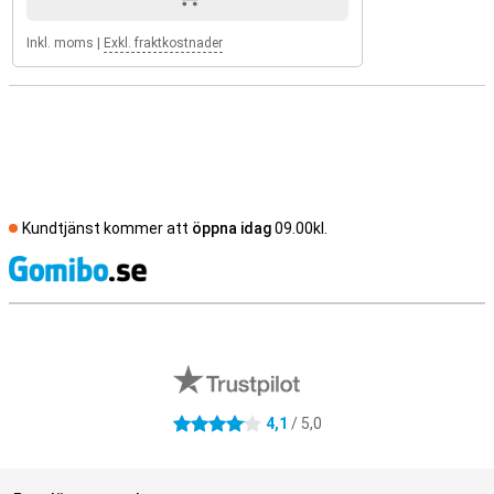
Inkl. moms
|
Exkl. fraktkostnader
Kundtjänst kommer att
öppna idag
09.00kl.
S
Externa översyner av butiker
4,1
/ 5,0
4.1 stjärnor