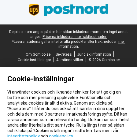
Juridisk fotnot
De priser som anges på den här sidan inkluderar moms om inget annat
anges.
Priserna inkluderar inte fraktkostnader.
*Leveranstiderna gäller inte för alla produkter eller fraktmetoder:
mer
information.
Om Gomibo.se
Sekretess
Juridisk information
Cookie-inställningar
Allmänna villkor
© 2026 Gomibo.se
Cookie-inställningar
Vi använder cookies och liknande tekniker för att ge dig en
bättre och mer personlig upplevelse. Funktionella och
analytiska cookies är alltid aktiva. Genom att klicka på
”Acceptera” tillåter du oss också att samla in dina uppgifter
och dela dem med 3 partners i marknadsföringssyfte. Då kan
vi visa annonser som är relevanta för dig. Du kan när som helst
ändra eller återkalla ditt samtycke. Rulla längst ner på sidan
och klicka på 'Cookieinställningar' i sidfoten. Läs mer i vår
integritetspolicy
och
cookiepolicy
.