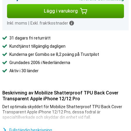
Lägg i varukorg
Inkl. moms
|
Exkl. fraktkostnader
31 dagars fri returrätt
Kundtjänst tillgänglig dagligen
Kunderna ger Gomibo.se 8,2 poäng på Trustpilot
Grundades 2006 i Nederländerna
Aktiv i 30 länder
Beskrivning av Mobilize Shatterproof TPU Back Cover
Transparent Apple iPhone 12/12 Pro
Det optimala skyddet för Mobilize Shatterproof TPU Back Cover
Transparent Apple iPhone 12/12 Pro, dessa fodral är
specialtillverkade och skyddar din enhet vid fall.
TPU är en plast som ger din telefon maximalt skydd mot fall och
bucklor. Så du har mindre att oroa dig för om ett fall eller en bula
Fullständig beskrivning