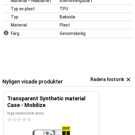
Material – Hållbarhet
Återvinningsbart
Typ av plast
TPU
Typ
Baksida
Material
Plast
Färg
Genomskinlig
Radera historik
Nyligen visade produkter
Transparent Synthetic material
Case - Mobilize
Inga recensioner ännu
0 stjärnor