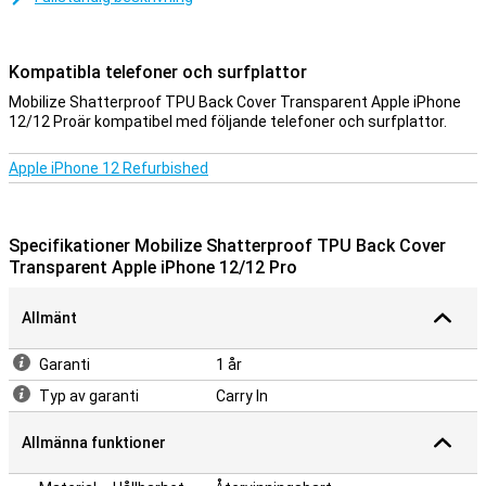
ändå inträffar. Ett bakre skydd ger det bästa skyddet för höljet på
din iPhone 12/12 Pro. Så förebygg skador med detta Mobilize
Shatterproof TPU Back Cover Transparent Apple iPhone 12/12 Pro.
Kompatibla telefoner och surfplattor
Det här genomskinliga fodralet ser till att din telefon är väl skyddad
Mobilize Shatterproof TPU Back Cover Transparent Apple iPhone
och dessutom väldigt vacker. Mobilize Shatterproof TPU Back
12/12 Proär kompatibel med följande telefoner och surfplattor.
Cover Transparent Apple iPhone 12/12 Pro har mönster
ingraverade på utsidan av sina plastfodral för mer grepp!
Apple iPhone 12 Refurbished
Specifikationer Mobilize Shatterproof TPU Back Cover
Transparent Apple iPhone 12/12 Pro
Allmänt
Garanti
1 år
Typ av garanti
Carry In
Allmänna funktioner