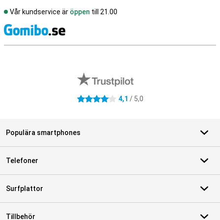
Vår kundservice är
öppen
till 21.00
S
Externa översyner av butiker
4,1
/ 5,0
4.1 stjärnor
Populära smartphones
Telefoner
Surfplattor
Tillbehör