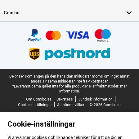
Gomibo
Certifikat, betalningsmetoder, partner för leveranstjänster
Juridisk fotnot
De priser som anges på den här sidan inkluderar moms om inget annat
anges.
Priserna inkluderar inte fraktkostnader.
*Leveranstiderna gäller inte för alla produkter eller fraktmetoder:
mer
information.
Om Gomibo.se
Sekretess
Juridisk information
Cookie-inställningar
Allmänna villkor
© 2026 Gomibo.se
Cookie-inställningar
Vi använder cookies och liknande tekniker för att ge dig en