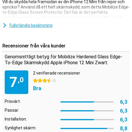
Vill du skydda hela framsidan av din iPhone 12 Mini från repor och
sprickor? Använd då ett helt skärmskydd, som detta Mobilize Edge-
to-Edge Glass Screen Protector. Det här är det perfekta
skyddslagret för en skärm med tunna kanter, som på iPhone 12
Mini.
Fullständig beskrivning
Eftersom det här iPhone 12 Mini-skärmskyddet täcker enhetens
kanter kanske det inte fungerar med alla fodral. Förpackningen
innehåller användbara instruktioner om hur du applicerar glaset på
Recensioner från våra kunder
rätt sätt. Använd de medföljande våtservetterna och klistermärket
för att ta bort smuts, fläckar och damm.
Genomsnittligt betyg för Mobilize Hardened Glass Edge-
To-Edge Skärmskydd Apple iPhone 12 Mini Zwart:
2 verifierade recensioner
7
,0
3.5 stjärnor
Bra
6,3
Prisvärt:
6,3
Passar:
6,3
Installation:
8,8
Synlighet skärm: