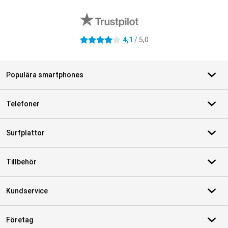
Externa översyner av butiker
4,1
/ 5,0
4.1 stjärnor
Populära smartphones
Telefoner
Surfplattor
Tillbehör
Kundservice
Företag