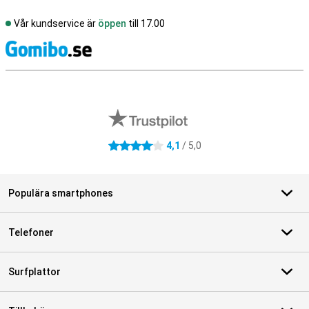
Vår kundservice är
öppen
till 17.00
S
Externa översyner av butiker
4,1
/ 5,0
4.1 stjärnor
Populära smartphones
Telefoner
Surfplattor