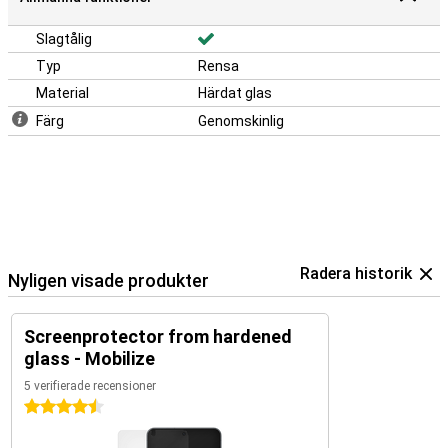
Slagtålig
Typ
Rensa
Material
Härdat glas
Färg
Genomskinlig
Radera historik
Nyligen visade produkter
Screenprotector from hardened
glass - Mobilize
5 verifierade recensioner
4.5 stjärnor