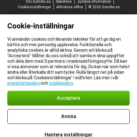
Om Gomibo.se
Sekretess
Juridisk information
Cookie-inställningar
Allmänna villkor
© 2026 Gomibo.se
Cookie-inställningar
Vi använder cookies och liknande tekniker för att ge dig en
bättre och mer personlig upplevelse. Funktionella och
analytiska cookies är alltid aktiva. Genom att klicka på
”Acceptera” tillåter du oss också att samla in dina uppgifter
och dela dem med 3 partners i marknadsföringssyfte. Då kan
vi visa annonser som är relevanta för dig. Du kan när som helst
ändra eller återkalla ditt samtycke. Rulla längst ner på sidan
och klicka på 'Cookieinställningar' i sidfoten. Läs mer i vår
integritetspolicy
och
cookiepolicy
.
Acceptera
Avvisa
Hantera inställningar