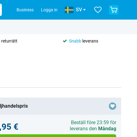
SV
Business
Logga in
i
returrätt
Snabb
leverans
ljhandelspris
Beställ före 23:59 för
,95 €
leverans den
Måndag