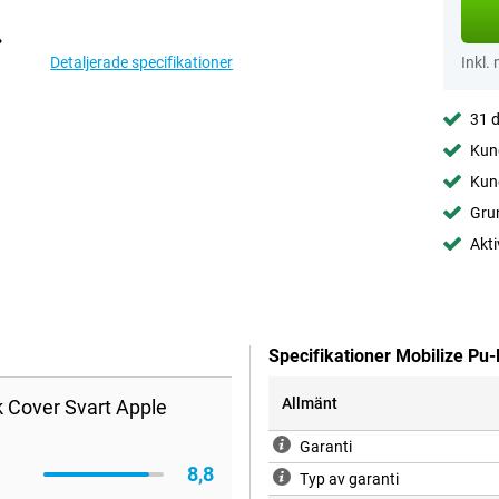
Detaljerade specifikationer
Inkl.
31 d
Kund
Kund
Gru
Akti
Specifikationer Mobilize Pu
Allmänt
k Cover Svart Apple
Garanti
8,8
Typ av garanti