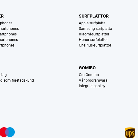
ER
SURFPLATTOR
tphones
Apple-surfplatta
martphones
Samsung-surfplatta
artphones
Xiaomi-surfplattor
martphones
Honor-surfplattor
rtphones
OnePlus-surfplattor
GOMIBO
etag
Om Gomibo
dig som företagskund
Vår programvara
Integritetspolicy