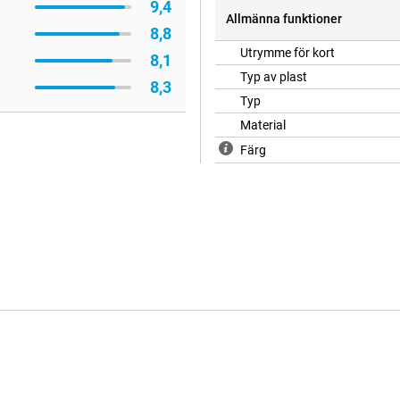
9,4
Allmänna funktioner
8,8
Utrymme för kort
8,1
Typ av plast
8,3
Typ
Material
Färg