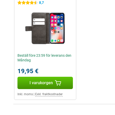
8,7
4.5 stjärnor
Beställ före 23:59 för leverans den
Måndag
19,95 €
I varukorgen
Inkl. moms
|
Exkl. fraktkostnader