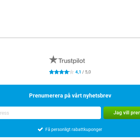
4,1
/ 5,0
4.1 stjärnor
Prenumerera på vårt nyhetsbrev
Jag vill pr
Få personligt rabattkuponger