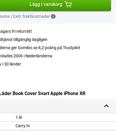
Lägg i varukorg
 moms
|
Exkl. fraktkostnader
agars fri returrätt
tjänst tillgänglig dagligen
erna ger Gomibo.se 8,2 poäng på Trustpilot
ndades 2006 i Nederländerna
v i 30 länder
-Läder Book Cover Svart Apple iPhone XR
1 år
Carry In