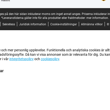
ges på den här sidan inkluderar moms om inget annat anges.
Priserna inkluderar in
*Leveranstiderna gäller inte för alla produkter eller fraktmetoder:
mer information.
Sekretess
Juridisk information
Cookie-inställningar
Allmänna villkor
© 
e och mer personlig upplevelse. Funktionella och analytiska cookies är allt
dsföringssyfte. Då kan vi visa annonser som är relevanta för dig. Du kan 
r i vår
integritetspolicy
och
cookiepolicy
.
gar