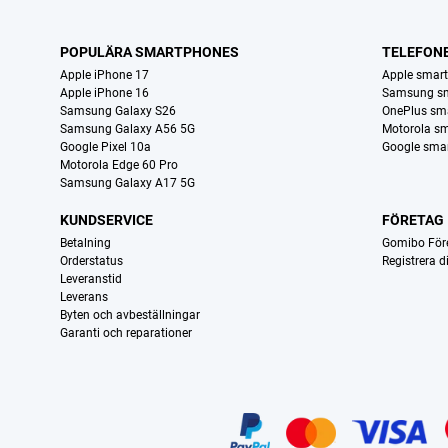
POPULÄRA SMARTPHONES
TELEFON
Apple iPhone 17
Apple smar
Apple iPhone 16
Samsung s
Samsung Galaxy S26
OnePlus sm
Samsung Galaxy A56 5G
Motorola s
Google Pixel 10a
Google sma
Motorola Edge 60 Pro
Samsung Galaxy A17 5G
KUNDSERVICE
FÖRETAG
Betalning
Gomibo För
Orderstatus
Registrera 
Leveranstid
Leverans
Byten och avbeställningar
Garanti och reparationer
Certifikat, betalningsmetoder, partner för leveranstjänster