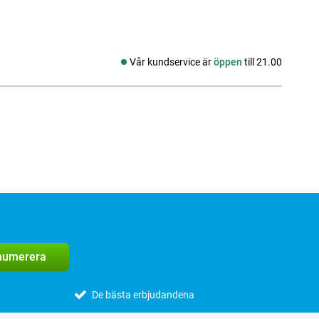
Vår kundservice är
öppen
till 21.00
Sociala medier
enumerera
De bästa erbjudandena