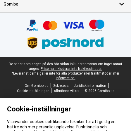
Gomibo
Certifikat, betalningsmetoder, partner för leveranstjänster
Juridisk fotnot
De priser som anges på den här sidan inkluderar moms om inget annat
anges.
Priserna inkluderar inte fraktkostnader.
*Leveranstiderna gäller inte för alla produkter eller fraktmetoder:
mer
information.
Om Gomibo.se
Sekretess
Juridisk information
Cookie-inställningar
Allmänna villkor
© 2026 Gomibo.se
Cookie-inställningar
Vi använder cookies och liknande tekniker för att ge dig en
bättre och mer personlig upplevelse. Funktionella och