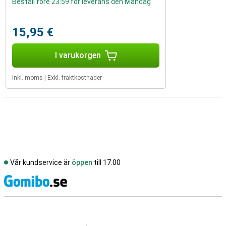
Beställ före 23:59 för leverans den Måndag
15,95 €
I varukorgen
Inkl. moms
|
Exkl. fraktkostnader
Vår kundservice är
öppen
till 17.00
S
Externa översyner av butiker