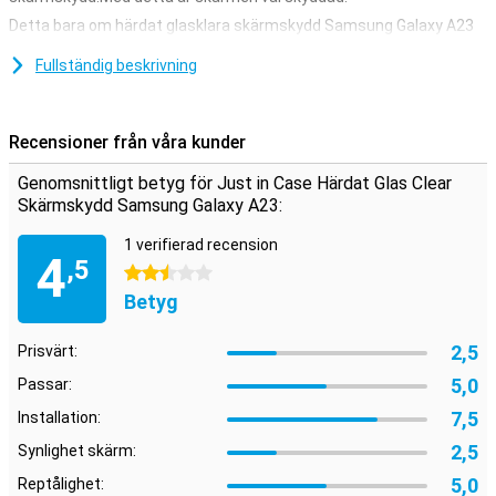
Detta bara om härdat glasklara skärmskydd Samsung Galaxy A23
gjord av härdat glas är ett tunt glasskikt som ger din skärm det
optimala skyddet mot fallskador på skärmen!Dessutom är
Fullständig beskrivning
glasplattan nästan inte synlig på skärmen.
Skydd mot repor
Recensioner från våra kunder
Ett skyddande lager är idealiskt om du vill skydda din smartphone
mot repor.Skrapor kommer på skärmskyddet istället för visningen
Genomsnittligt betyg för Just in Case Härdat Glas Clear
av din enhet.På det här sättet förblir din enhet fin och repa fri.
Skärmskydd Samsung Galaxy A23:
1 verifierad recension
4
,5
2.5 stjärnor
Betyg
2,5
Prisvärt:
5,0
Passar:
7,5
Installation:
2,5
Synlighet skärm:
5,0
Reptålighet: