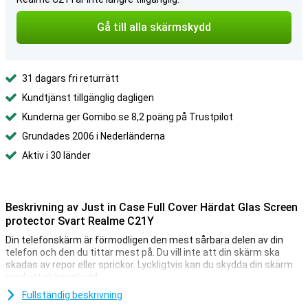
Gå till alla skärmskydd
31 dagars fri returrätt
Kundtjänst tillgänglig dagligen
Kunderna ger Gomibo.se 8,2 poäng på Trustpilot
Grundades 2006 i Nederländerna
Aktiv i 30 länder
Beskrivning av Just in Case Full Cover Härdat Glas Screen
protector Svart Realme C21Y
Din telefonskärm är förmodligen den mest sårbara delen av din
telefon och den du tittar mest på. Du vill inte att din skärm ska
skadas av repor eller sprickor. Lyckligtvis kan du skydda din skärm
med ett skärmskydd.
Letar du efter det bästa skyddet för skärmen på din Realme C21Y?
Fullständig beskrivning
Välj då ett skärmskydd av glas. Glas är naturligt starkare än plast