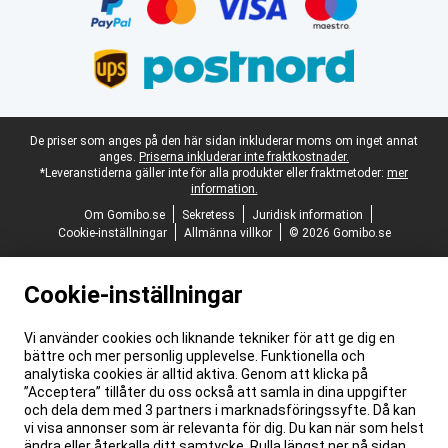
Juridisk fotnot
De priser som anges på den här sidan inkluderar moms om inget annat
anges.
Priserna inkluderar inte fraktkostnader.
*Leveranstiderna gäller inte för alla produkter eller fraktmetoder:
mer
information.
Om Gomibo.se
Sekretess
Juridisk information
Cookie-inställningar
Allmänna villkor
© 2026 Gomibo.se
Cookie-inställningar
Vi använder cookies och liknande tekniker för att ge dig en
bättre och mer personlig upplevelse. Funktionella och
analytiska cookies är alltid aktiva. Genom att klicka på
”Acceptera” tillåter du oss också att samla in dina uppgifter
och dela dem med 3 partners i marknadsföringssyfte. Då kan
vi visa annonser som är relevanta för dig. Du kan när som helst
ändra eller återkalla ditt samtycke. Rulla längst ner på sidan