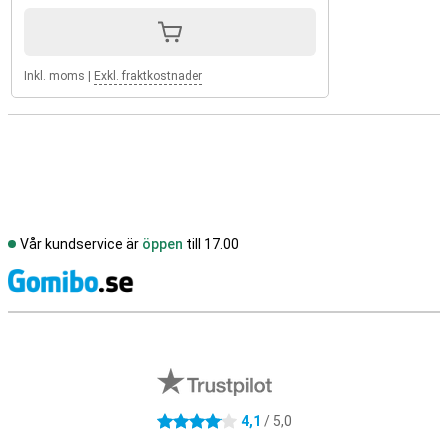
Inkl. moms
|
Exkl. fraktkostnader
Vår kundservice är
öppen
till 17.00
S
Externa översyner av butiker
4,1
/ 5,0
4.1 stjärnor