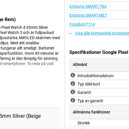
Emporia SMART.7lite
Emporia SMART.ME7
ige Rem)
Fossibot F114
 Pixel Watch 4 45mm Silver
xel Watch 3 och är fullpackad
Visa alla kompatibla produkte
n ljusstarka AMOLED-skärmen med
solljus. Med det snabba
gerar allt smidigt. Batteriet
Specifikationer Google Pixe
erisparfunktion. Inom 45 minuter är
iering är den lämplig för simning
id-smartphone. Ta reda på vad
Allmänt
Introduktionsdatum
Typ SIM-kort
Hjärtfrekvenssensorn mäter din
Garanti
fattande spårning under löpning
 din prestation och dina
Typ av garanti
 SpO₂-sensorn och gyroskopet ger
exakt när du är redo för nästa
Allmänna funktioner
sikt i realtid om din kropp och
45mm Silver (Beige
are och hälsosammare.
Storlek