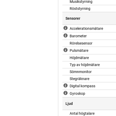
Musikstyrning
Röststyrning
Sensorer
Accelerationsmätare
Barometer
Rörelsesensor
Pulsmätare
Höjdmätare
Typ av höjdmätare
Sömnmonitor
Stegräknare
Digital kompass
Gyroskop
Ljud
Antal högtalare