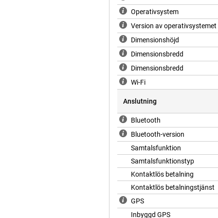
efon. Använd Google Wallet för
Operativsystem
ingen till din smartphone, och
efon. Pixel Watch 4 fungerar med
Version av operativsystemet
ter extra bra med Pixel-telefoner,
Dimensionshöjd
ändning krävs Google Pixel Watch-
 mesta av smartklockans smarta
Dimensionsbredd
Dimensionsbredd
Wi-Fi
doknappen och den haptiska kronan
er som "Hitta min enhet" och
Anslutning
Att hoppa över musik eller visa
da mikrofonen och högtalaren kan
Bluetooth
 ansluten till din smartphone. Så
Bluetooth-version
ndled. Allt du behöver, precis vid
Samtalsfunktion
Samtalsfunktionstyp
Kontaktlös betalning
Kontaktlös betalningstjänst
GPS
Inbyggd GPS