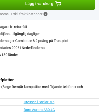
Lägg i varukorg
 moms
|
Exkl. fraktkostnader
agars fri returrätt
tjänst tillgänglig dagligen
erna ger Gomibo.se 8,2 poäng på Trustpilot
ndades 2006 i Nederländerna
v i 30 länder
fplattor
 (Beige Rem)är kompatibel med följande telefoner och
Crosscall Stellar-M6
Doro Aurora A30 4G