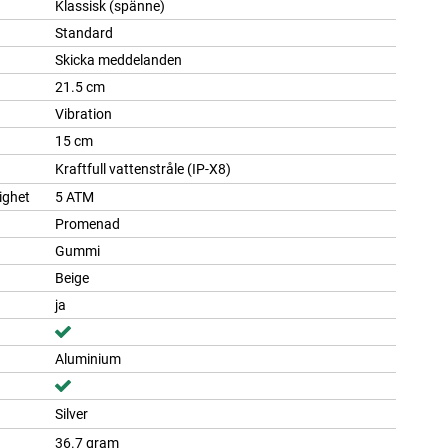
Klassisk (spänne)
Standard
Skicka meddelanden
21.5 cm
Vibration
15 cm
Kraftfull vattenstråle (IP-X8)
lighet
5 ATM
Promenad
Gummi
Beige
ja
Aluminium
Silver
36.7 gram