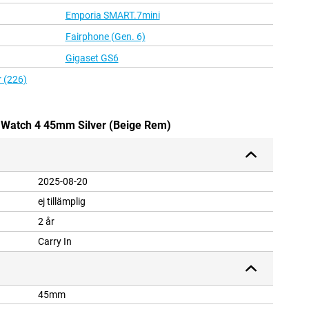
Emporia SMART.7mini
Fairphone (Gen. 6)
Gigaset GS6
r (226)
l Watch 4 45mm Silver (Beige Rem)
2025-08-20
ej tillämplig
2 år
Carry In
45mm