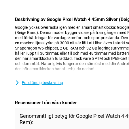
Nackdelar
Beskrivning av Google Pixel Watch 4 45mm Silver (Be
Google lyckas överraska igen med en smart smartklocka: Google
(Beige Band). Denna modell bygger vidare på framgången med Pi
med förbättringar för vardagskomfort och sportprestanda. De
en maximal ljusstyrka på 3000 nits är lätt att läsa även i starkt 
Snapdragon W5-chippet, 2 GB RAM och 32 GB lagringsutrymme fun
håller i upp till 30 timmar, eller till och med 48 timmar med batt
den här smartklockan fulladdad. Tack vare 5 ATM och IP68-certif
och dammtät. Naturligtvis fungerar den sömlöst med din Andro
den här smartklockan har att erbjuda nedan!
Idealisk för idrottare
Fullständig beskrivning
Med Pixel Watch 4 kan du följa dina sportprestationer i detalj. 
ansträngning exakt, medan höjdmätaren och kompassen ger om
eller cykling. Med omfattande sportfunktioner kan du enkelt följa
Recensioner från våra kunder
framsteg, från pulsmätning till höjdmätning och GPS-spårning.
dig också insikt i din kondition. Tack vare Recovery Score vet du 
träningspass eller när det är bättre att vila. Sensorerna ger dig in
Genomsnittligt betyg för Google Pixel Watch 4 
aktivitet under träningspassen. Det gör att du kan träna smart
Rem):