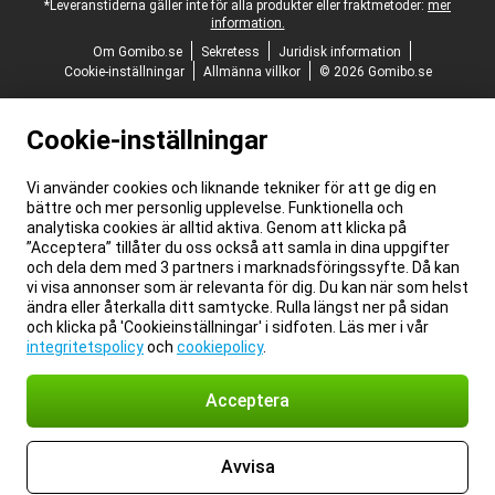
*Leveranstiderna gäller inte för alla produkter eller fraktmetoder:
mer
information.
Om Gomibo.se
Sekretess
Juridisk information
Cookie-inställningar
Allmänna villkor
© 2026 Gomibo.se
Cookie-inställningar
Vi använder cookies och liknande tekniker för att ge dig en
bättre och mer personlig upplevelse. Funktionella och
analytiska cookies är alltid aktiva. Genom att klicka på
”Acceptera” tillåter du oss också att samla in dina uppgifter
och dela dem med 3 partners i marknadsföringssyfte. Då kan
vi visa annonser som är relevanta för dig. Du kan när som helst
ändra eller återkalla ditt samtycke. Rulla längst ner på sidan
och klicka på 'Cookieinställningar' i sidfoten. Läs mer i vår
integritetspolicy
och
cookiepolicy
.
Acceptera
Avvisa