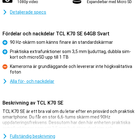
1080p video
Expanderbar med Micro SD
Detaljerade specs
Fördelar och nackdelar TCL K70 SE 64GB Svart
90 Hz-skärm som känns finare än standardskärmar
Fördelar
Praktiska extrafunktioner som 3,5 mm ljuduttag, dubbla sim-
kort och microSD upp till 1 TB
Fördelar
Kamerorna är grundläggande och levererar inte högkvalitativa
foton
Nackdelar
Alla för- och nackdelar
Beskrivning av TCL K70 SE
TCL K70 SE är ett bra val om du letar efter en prisvärd och praktisk
smartphone. Du får en stor 6,6-tums skärm med 90Hz
uppdateringsfrekvens. Dessutom har den här enheten praktiska
extrafunktioner som ett 3,5 mm ljuduttag, dual sim och
expanderbar lagring. Inget onödigt krångel, bara en praktisk
Fullständig beskrivning