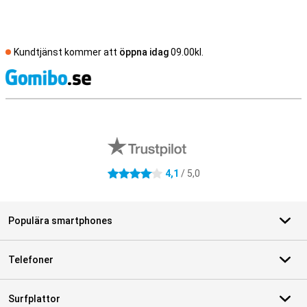
Kundtjänst kommer att
öppna idag
09.00kl.
S
Externa översyner av butiker
4,1
/ 5,0
4.1 stjärnor
Populära smartphones
Telefoner
Surfplattor