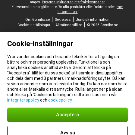
anges.
Priserna inkluderar inte fraktkostnader.
*Leveranstiderna gäller inte för alla produkter eller fraktmetoder:
mer
information.
Om Gomibo.se
Sekretess
Juridisk information
Cookie-inställningar
Allmänna villkor
© 2026 Gomibo.se
Cookie-inställningar
Vi använder cookies och liknande tekniker för att ge dig en
bättre och mer personlig upplevelse. Funktionella och
analytiska cookies är alltid aktiva. Genom att klicka på
”Acceptera” tillåter du oss också att samla in dina uppgifter
och dela dem med 3 partners i marknadsföringssyfte. Då kan
vi visa annonser som är relevanta för dig. Du kan när som helst
ändra eller återkalla ditt samtycke. Rulla längst ner på sidan
och klicka på 'Cookieinställningar' i sidfoten. Läs mer i vår
integritetspolicy
och
cookiepolicy
.
Acceptera
Avvisa