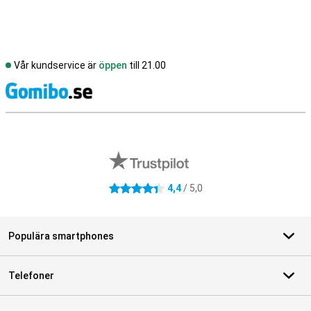
Vår kundservice är
öppen
till 21.00
S
Externa översyner av butiker
4,4
/ 5,0
4.4 stjärnor
Populära smartphones
Telefoner