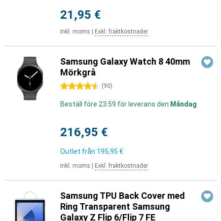
21,95 €
Inkl. moms
|
Exkl. fraktkostnader
Samsung Galaxy Watch 8 40mm
Mörkgrå
4.5 stjärnor
(
90
)
Beställ före 23:59 för leverans den
Måndag
216,95 €
Outlet från
195,95 €
Inkl. moms
|
Exkl. fraktkostnader
Samsung TPU Back Cover med
Ring Transparent Samsung
Galaxy Z Flip 6/Flip 7 FE