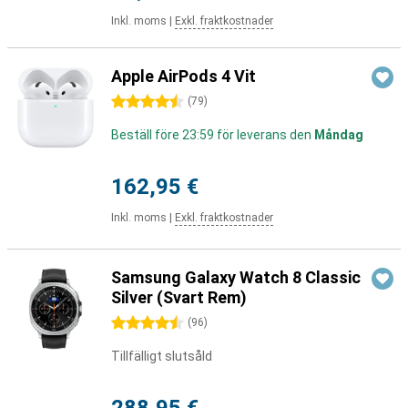
Inkl. moms
|
Exkl. fraktkostnader
Apple AirPods 4 Vit
4.5 stjärnor
(
79
)
Beställ före 23:59 för leverans den
Måndag
162,95 €
Inkl. moms
|
Exkl. fraktkostnader
Samsung Galaxy Watch 8 Classic
Silver (Svart Rem)
4.5 stjärnor
(
96
)
Tillfälligt slutsåld