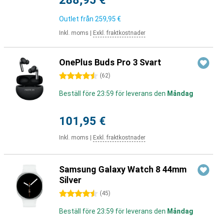
288,95 €
Outlet från
259,95 €
Inkl. moms
|
Exkl. fraktkostnader
OnePlus Buds Pro 3 Svart
4.5 stjärnor
(
62
)
Beställ före 23:59 för leverans den
Måndag
101,95 €
Inkl. moms
|
Exkl. fraktkostnader
Samsung Galaxy Watch 8 44mm
Silver
4.5 stjärnor
(
45
)
Beställ före 23:59 för leverans den
Måndag