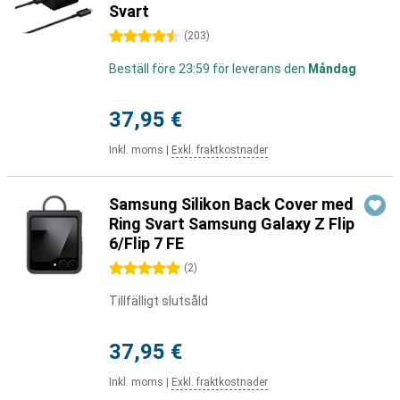
Svart
4.5 stjärnor
(
203
)
Beställ före 23:59 för leverans den
Måndag
37,95 €
Inkl. moms
|
Exkl. fraktkostnader
Samsung Silikon Back Cover med
Ring Svart Samsung Galaxy Z Flip
6/Flip 7 FE
5 stjärnor
(
2
)
Tillfälligt slutsåld
37,95 €
Inkl. moms
|
Exkl. fraktkostnader