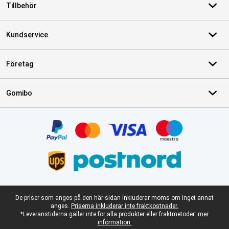
Tillbehör
Kundservice
Företag
Gomibo
Certifikat, betalningsmetoder, partner för leveranstjänster
Juridisk fotnot
De priser som anges på den här sidan inkluderar moms om inget annat
anges.
Priserna inkluderar inte fraktkostnader.
*Leveranstiderna gäller inte för alla produkter eller fraktmetoder:
mer
information.