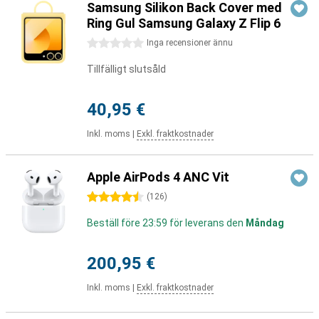
Samsung Silikon Back Cover med
Ring Gul Samsung Galaxy Z Flip 6
0 stjärnor
Inga recensioner ännu
Tillfälligt slutsåld
40,95 €
Inkl. moms
|
Exkl. fraktkostnader
Apple AirPods 4 ANC Vit
4.5 stjärnor
(
126
)
Beställ före 23:59 för leverans den
Måndag
200,95 €
Inkl. moms
|
Exkl. fraktkostnader