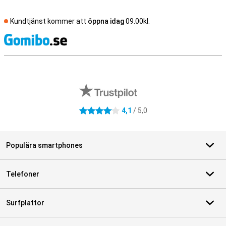
Kundtjänst kommer att
öppna idag
09.00kl.
S
Externa översyner av butiker
4,1
/ 5,0
4.1 stjärnor
Populära smartphones
Telefoner
Surfplattor