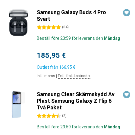
Samsung Galaxy Buds 4 Pro
Svart
5 stjärnor
(
84
)
Beställ före 23:59 för leverans den
Måndag
185,95 €
Outlet från
166,95 €
Inkl. moms
|
Exkl. fraktkostnader
Samsung Clear Skärmskydd Av
Plast Samsung Galaxy Z Flip 6
Två Paket
4.5 stjärnor
(
2
)
Beställ före 23:59 för leverans den
Måndag