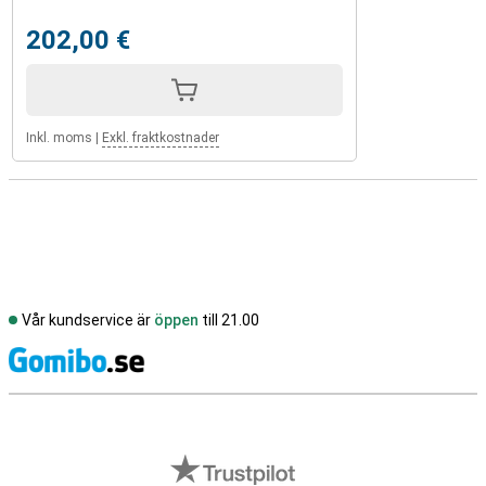
202,00 €
Inkl. moms
|
Exkl. fraktkostnader
Vår kundservice är
öppen
till 21.00
S
Externa översyner av butiker