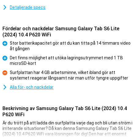
Detaljerade specs
Fördelar och nackdelar Samsung Galaxy Tab S6 Lite
(2024) 10.4 P620 WiFi
Stor batterikapacitet gör att du kan titta på 14 timmars video
åt gången
Fördelar
Det finns möjlighet att utöka lagringsutrymmet med 1 TB
microSD-kort
Fördelar
Surfplattan har 4 GB arbetsminne, vilket ibland gör att
systemet reagerar långsamt när man utför tyngre uppgifter
Nackdelar
Alla för- och nackdelar
Beskrivning av Samsung Galaxy Tab S6 Lite (2024) 10.4
P620 WiFi
Är du trött på att ladda din surfplatta varje dag och bli utan ström i
irriterande situationer? Då kan denna Samsung Galaxy Tab S6 Lite
(2024) 10.4 P620 WiFi vara lösningen för dig! Den har ett enormt