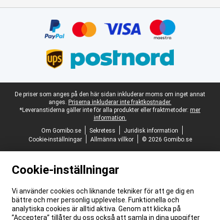
Certifikat, betalningsmetoder, partner för leveranstjänster
Juridisk fotnot
De priser som anges på den här sidan inkluderar moms om inget annat
anges.
Priserna inkluderar inte fraktkostnader.
*Leveranstiderna gäller inte för alla produkter eller fraktmetoder:
mer
information.
Om Gomibo.se
Sekretess
Juridisk information
Cookie-inställningar
Allmänna villkor
© 2026 Gomibo.se
Cookie-inställningar
Vi använder cookies och liknande tekniker för att ge dig en
bättre och mer personlig upplevelse. Funktionella och
analytiska cookies är alltid aktiva. Genom att klicka på
”Acceptera” tillåter du oss också att samla in dina uppgifter