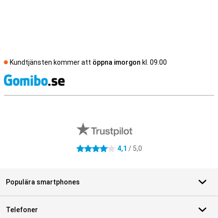
Kundtjänsten kommer att
öppna imorgon
kl. 09.00
S
Externa översyner av butiker
4,1
/ 5,0
4.1 stjärnor
Populära smartphones
Telefoner