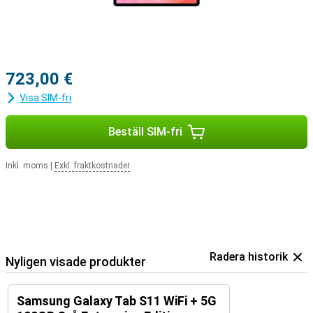
håller sig din Galaxy Tab S11 uppdaterad i flera år. Så du drar inte
bara nytta av lång batteritid och kraftfull prestanda, utan också av
långsiktig mjukvarusupport. Så att du kan njuta av din investering i
många år framöver.
723,00 €
Visa SIM-fri
Beställ SIM-fri
Inkl. moms
|
Exkl. fraktkostnader
Radera historik
Nyligen visade produkter
Samsung Galaxy Tab S11 WiFi + 5G