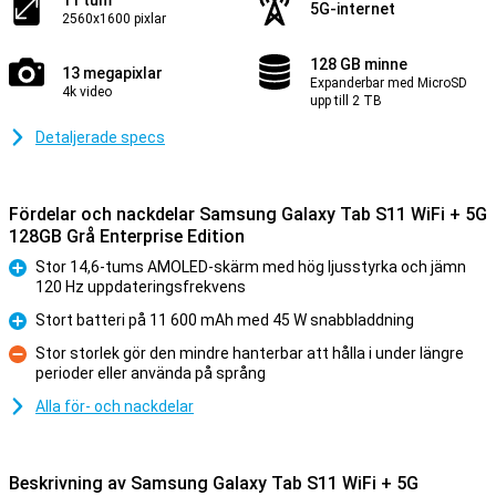
11 tum
5G-internet
2560x1600 pixlar
128 GB minne
13 megapixlar
Expanderbar med MicroSD
4k video
upp till 2 TB
Detaljerade specs
Fördelar och nackdelar Samsung Galaxy Tab S11 WiFi + 5G
128GB Grå Enterprise Edition
Stor 14,6-tums AMOLED-skärm med hög ljusstyrka och jämn
120 Hz uppdateringsfrekvens
Fördelar
Stort batteri på 11 600 mAh med 45 W snabbladdning
Fördelar
Stor storlek gör den mindre hanterbar att hålla i under längre
perioder eller använda på språng
Nackdelar
Alla för- och nackdelar
Beskrivning av Samsung Galaxy Tab S11 WiFi + 5G