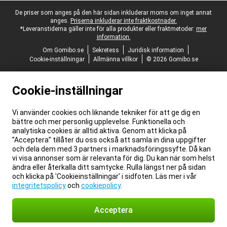
Juridisk fotnot
De priser som anges på den här sidan inkluderar moms om inget annat
anges.
Priserna inkluderar inte fraktkostnader.
*Leveranstiderna gäller inte för alla produkter eller fraktmetoder:
mer
information.
Om Gomibo.se
Sekretess
Juridisk information
Cookie-inställningar
Allmänna villkor
© 2026 Gomibo.se
Cookie-inställningar
Vi använder cookies och liknande tekniker för att ge dig en
bättre och mer personlig upplevelse. Funktionella och
analytiska cookies är alltid aktiva. Genom att klicka på
”Acceptera” tillåter du oss också att samla in dina uppgifter
och dela dem med 3 partners i marknadsföringssyfte. Då kan
vi visa annonser som är relevanta för dig. Du kan när som helst
ändra eller återkalla ditt samtycke. Rulla längst ner på sidan
och klicka på 'Cookieinställningar' i sidfoten. Läs mer i vår
integritetspolicy
och
cookiepolicy
.
Acceptera