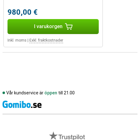
980,00 €
I varukorgen
Inkl. moms
|
Exkl. fraktkostnader
Vår kundservice är
öppen
till 21.00
S
Externa översyner av butiker