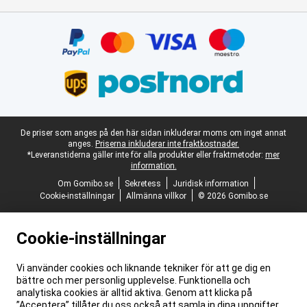
Certifikat, betalningsmetoder, partner för leveranstjänster
Juridisk fotnot
De priser som anges på den här sidan inkluderar moms om inget annat
anges.
Priserna inkluderar inte fraktkostnader.
*Leveranstiderna gäller inte för alla produkter eller fraktmetoder:
mer
information.
Om Gomibo.se
Sekretess
Juridisk information
Cookie-inställningar
Allmänna villkor
© 2026 Gomibo.se
Cookie-inställningar
Vi använder cookies och liknande tekniker för att ge dig en
bättre och mer personlig upplevelse. Funktionella och
analytiska cookies är alltid aktiva. Genom att klicka på
”Acceptera” tillåter du oss också att samla in dina uppgifter