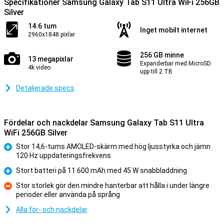
Specifikationer Samsung Galaxy Tab S11 Ultra WiFi 256GB
Silver
14.6 tum
Inget mobilt internet
2960x1848 pixlar
256 GB minne
13 megapixlar
Expanderbar med MicroSD
4k video
upp till 2 TB
Detaljerade specs
Fördelar och nackdelar Samsung Galaxy Tab S11 Ultra
WiFi 256GB Silver
Stor 14,6-tums AMOLED-skärm med hög ljusstyrka och jämn
120 Hz uppdateringsfrekvens
Fördelar
Stort batteri på 11 600 mAh med 45 W snabbladdning
Fördelar
Stor storlek gör den mindre hanterbar att hålla i under längre
perioder eller använda på språng
Nackdelar
Alla för- och nackdelar