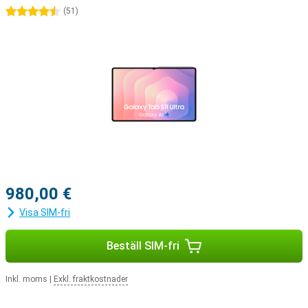
4.5 stjärnor
(
51
)
980,00 €
Visa SIM-fri
Beställ SIM-fri
Inkl. moms
|
Exkl. fraktkostnader