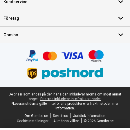
Kundservice
Företag
Gomibo
Certifikat, betalningsmetoder, partner för leveranstjänster
Juridisk fotnot
De priser som anges på den här sidan inkluderar moms om inget annat
anges.
Priserna inkluderar inte fraktkostnader.
*Leveranstiderna gäller inte för alla produkter eller fraktmetoder:
mer
information.
Om Gomibo.se
Sekretess
Juridisk information
Cookie-inställningar
Allmänna villkor
© 2026 Gomibo.se