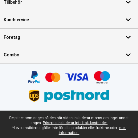
Tillbehör
Kundservice
Företag
Gomibo
Certifikat, betalningsmetoder, partner för leveranstjänster
Juridisk fotnot
De priser som anges på den här sidan inkluderar moms om inget annat
anges.
Priserna inkluderar inte fraktkostnader.
*Leveranstiderna gäller inte för alla produkter eller fraktmetoder:
mer
information.