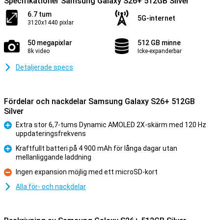
Specifikationer Samsung Galaxy S26+ 512GB Silver
6.7 tum
5G-internet
3120x1440 pixlar
50 megapixlar
512 GB minne
8k video
Icke-expanderbar
Detaljerade specs
Fördelar och nackdelar Samsung Galaxy S26+ 512GB
Silver
Extra stor 6,7-tums Dynamic AMOLED 2X-skärm med 120 Hz
uppdateringsfrekvens
Fördelar
Kraftfullt batteri på 4 900 mAh för långa dagar utan
mellanliggande laddning
Fördelar
Ingen expansion möjlig med ett microSD-kort
Nackdelar
Alla för- och nackdelar