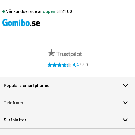
Vår kundservice är
öppen
till 21.00
S
Externa översyner av butiker
4,4
/ 5,0
4.4 stjärnor
Populära smartphones
Telefoner
Surfplattor