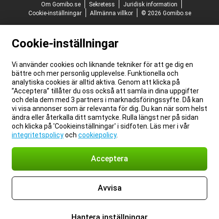
Om Gomibo.se
Sekretess
Juridisk information
Cookie-inställningar
Allmänna villkor
© 2026 Gomibo.se
Cookie-inställningar
Vi använder cookies och liknande tekniker för att ge dig en
bättre och mer personlig upplevelse. Funktionella och
analytiska cookies är alltid aktiva. Genom att klicka på
”Acceptera” tillåter du oss också att samla in dina uppgifter
och dela dem med 3 partners i marknadsföringssyfte. Då kan
vi visa annonser som är relevanta för dig. Du kan när som helst
ändra eller återkalla ditt samtycke. Rulla längst ner på sidan
och klicka på 'Cookieinställningar' i sidfoten. Läs mer i vår
integritetspolicy
och
cookiepolicy
.
Acceptera
Avvisa
Hantera inställningar