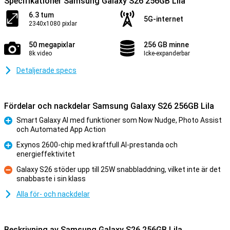
Specifikationer Samsung Galaxy S26 256GB Lila
6.3 tum
5G-internet
2340x1080 pixlar
50 megapixlar
256 GB minne
8k video
Icke-expanderbar
Detaljerade specs
Fördelar och nackdelar Samsung Galaxy S26 256GB Lila
Smart Galaxy AI med funktioner som Now Nudge, Photo Assist
och Automated App Action
Fördelar
Exynos 2600-chip med kraftfull AI-prestanda och
energieffektivitet
Fördelar
Galaxy S26 stöder upp till 25W snabbladdning, vilket inte är det
snabbaste i sin klass
Nackdelar
Alla för- och nackdelar
Beskrivning av Samsung Galaxy S26 256GB Lila