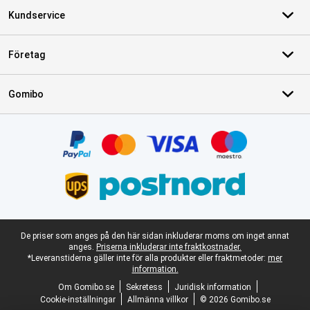
Kundservice
Företag
Gomibo
Certifikat, betalningsmetoder, partner för leveranstjänster
Juridisk fotnot
De priser som anges på den här sidan inkluderar moms om inget annat
anges.
Priserna inkluderar inte fraktkostnader.
*Leveranstiderna gäller inte för alla produkter eller fraktmetoder:
mer
information.
Om Gomibo.se
Sekretess
Juridisk information
Cookie-inställningar
Allmänna villkor
© 2026 Gomibo.se