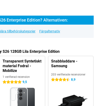
6 Enterprise Edition? Alternativen:
lära tillbehörskategorier
Färgalternativ
y S26 128GB Lila Enterprise Edition
Transparent Syntetiskt
Snabbladdare -
material Fodral -
Samsung
Mobilize
203 verifierade recensioner
1 verifierad recension
8,9
4.5 stjärnor
9,5
5 stjärnor