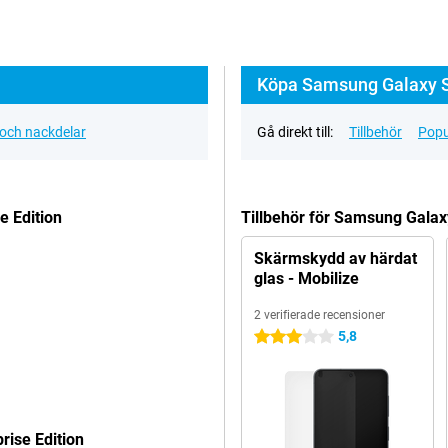
Köpa Samsung Galaxy S2
 och nackdelar
Gå direkt till:
Tillbehör
Popu
e Edition
Tillbehör för Samsung Galax
Skärmskydd av härdat
glas - Mobilize
2 verifierade recensioner
5,8
3 stjärnor
rise Edition