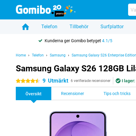
Telefon
Tillbehör
Surfplattor
Kunderna ger Gomibo betyget
4.1/5
Home
Telefon
Samsung
Samsung Galaxy S26 Enterprise Editio
Samsung Galaxy S26 128GB Lila
9
Utmärkt
I lager:
4.5 stjärnor
6 verifierade recensioner
Recensioner
Tips och tricks
Översikt