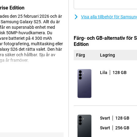
ise Edition
ades den 25 februari 2026 och är
Visa alla tillbehör för Samsu
 Samsung Galaxy S25. Allt du är
u får en supersnabb enhet med
stisk 50MP-huvudkamera. Du
Färg- och GB-alternativ för
vare batteriet på 4 300 mAh
ar fotografering, multitasking eller
Edition
Galaxy S26 det rätta valet. Den här
ra säker och hållbar. Sju år av
Färg
Lagring
ga år framöver.
Lila
128 GB
ter Samsung behoven hos
ox Suite, säkerställer du
kan du konfigurera alla dina
terprise Edition kommer att finnas
eställa samma nya enheter senare om
Svart
128 GB
Svart
256 GB
 Denna teknik hjälper dig i
re själv, samtidigt som din