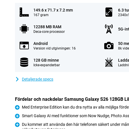
149.6 x 71.7 x 7.2 mm
6.3 t
167 gram
2340x1
12288 MB RAM
5G-in
Deca-core processor
Android
50 me
Version vid utgivningen: 16
8k vid
128 GB minne
Ladda
Icke-expanderbar
Laddni
Detaljerade specs
Fördelar och nackdelar Samsung Galaxy S26 128GB Lila
Med Enterprise Edition kan du dra nytta av alla möjliga förd
Fördelar
Smart Galaxy AI med funktioner som Now Nudge, Photo Ass
Fördelar
Du kommer att använda den här telefonen säkert under mång