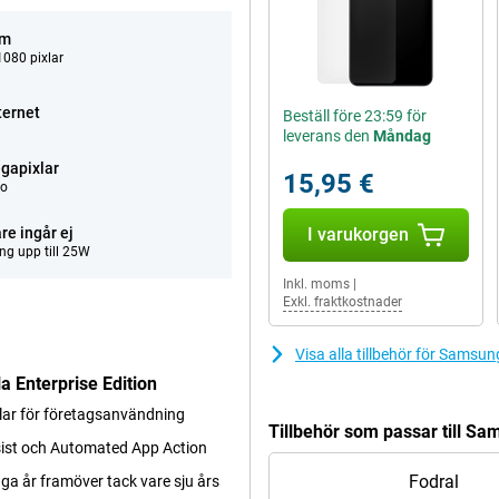
um
080 pixlar
ternet
Beställ före 23:59 för
leverans den
Måndag
gapixlar
15,95 €
eo
re ingår ej
I varukorgen
ng upp till 25W
Inkl. moms
|
Exkl. fraktkostnader
Visa alla tillbehör för Samsu
 Enterprise Edition
elar för företagsanvändning
Tillbehör som passar till Sa
ist och Automated App Action
Fodral
a år framöver tack vare sju års