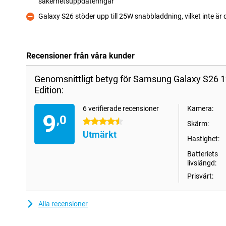
säkerhetsuppdateringar
Fördelar
Galaxy S26 stöder upp till 25W snabbladdning, vilket inte är 
Nackdelar
Recensioner från våra kunder
Genomsnittligt betyg för Samsung Galaxy S26 1
Edition:
6 verifierade recensioner
Kamera:
9
,0
4.5 stjärnor
Skärm:
Utmärkt
Hastighet:
Batteriets
livslängd:
Prisvärt:
Alla recensioner