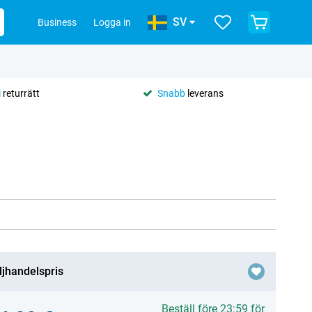
SV
Business
Logga in
i
returrätt
Snabb
leverans
ljhandelspris
Beställ före 23:59 för