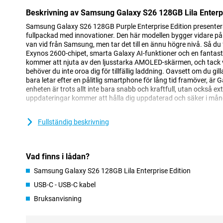
Beskrivning av Samsung Galaxy S26 128GB Lila Enterpr
Samsung Galaxy S26 128GB Purple Enterprise Edition presenter
fullpackad med innovationer. Den här modellen bygger vidare på
van vid från Samsung, men tar det till en ännu högre nivå. Så d
Exynos 2600-chipet, smarta Galaxy AI-funktioner och en fanta
kommer att njuta av den ljusstarka AMOLED-skärmen, och tack 
behöver du inte oroa dig för tillfällig laddning. Oavsett om du gill
bara letar efter en pålitlig smartphone för lång tid framöver, är 
enheten är trots allt inte bara snabb och kraftfull, utan också ext
uppdateringar kommer att hålla dig uppdaterad och säker i mån
Enterprise Edition
Fullständig beskrivning
Med Samsung Galaxy S26 128GB Purple Enterprise Edition mö
företagskunder. Med en Samsung Enterprise Edition, tack vare Kn
uppdaterad säkerhet för ditt företag mot mobila hot. Dessutom 
Vad finns i lådan?
enheter på distans. Du får totalt tre års tillverkargaranti och En
tillgänglig i minst två år efter lanseringen. Så du kan enkelt b
Samsung Galaxy S26 128GB Lila Enterprise Edition
det behövs!
USB-C - USB-C kabel
Galaxy AI gör ditt liv enklare
Bruksanvisning
En av de största nyheterna i Galaxy S26 är den smarta Galaxy AI.
bakgrunden med alla typer av uppgifter. Så du behöver göra mind