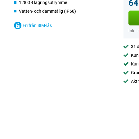
64
128 GB lagringsutrymme
Vatten- och dammtålig (IP68)
Fri från SIM-lås
Inkl.
31 d
Kund
Kund
Gru
Akti