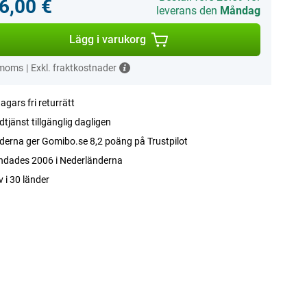
6,00 €
leverans den
Måndag
Lägg i varukorg
 moms
|
Exkl. fraktkostnader
agars fri returrätt
tjänst tillgänglig dagligen
erna ger Gomibo.se 8,2 poäng på Trustpilot
ndades 2006 i Nederländerna
v i 30 länder