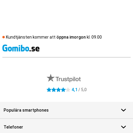
Kundtjänsten kommer att
öppna imorgon
kl. 09.00
S
Externa översyner av butiker
4,1
/ 5,0
4.1 stjärnor
Populära smartphones
Telefoner