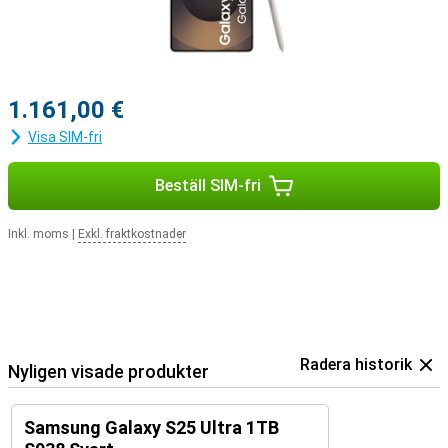
meddelande när du får ett samtal och du kan svara med ett tryck
på dina öronsnäckor.
1.161,00 €
Visa SIM-fri
Beställ SIM-fri
Inkl. moms
|
Exkl. fraktkostnader
Radera historik
Nyligen visade produkter
Samsung Galaxy S25 Ultra 1TB