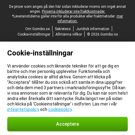
Juridisk fotnot
De priser som anges på den här sidan inkluderar moms om inget annat
anges.
Priserna inkluderar inte fraktkostnader.
*Leveranstiderna gäller inte för alla produkter eller fraktmetoder:
mer
information.
Om Gomibo.se
Sekretess
Juridisk information
Cookie-inställningar
Allmänna villkor
© 2026 Gomibo.se
Cookie-inställningar
Vi använder cookies och liknande tekniker för att ge dig en
bättre och mer personlig upplevelse. Funktionella och
analytiska cookies är alltid aktiva. Genom att klicka på
”Acceptera” tillåter du oss också att samla in dina uppgifter
och dela dem med 3 partners i marknadsföringssyfte. Då kan
vi visa annonser som är relevanta för dig. Du kan när som helst
ändra eller återkalla ditt samtycke. Rulla längst ner på sidan
och klicka på 'Cookieinställningar' i sidfoten. Läs mer i vår
integritetspolicy
och
cookiepolicy
.
Acceptera