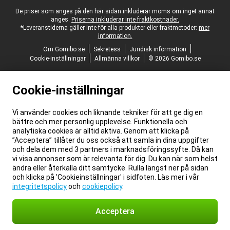
Juridisk fotnot
De priser som anges på den här sidan inkluderar moms om inget annat
anges.
Priserna inkluderar inte fraktkostnader.
*Leveranstiderna gäller inte för alla produkter eller fraktmetoder:
mer
information.
Om Gomibo.se
Sekretess
Juridisk information
Cookie-inställningar
Allmänna villkor
© 2026 Gomibo.se
Cookie-inställningar
Vi använder cookies och liknande tekniker för att ge dig en
bättre och mer personlig upplevelse. Funktionella och
analytiska cookies är alltid aktiva. Genom att klicka på
”Acceptera” tillåter du oss också att samla in dina uppgifter
och dela dem med 3 partners i marknadsföringssyfte. Då kan
vi visa annonser som är relevanta för dig. Du kan när som helst
ändra eller återkalla ditt samtycke. Rulla längst ner på sidan
och klicka på 'Cookieinställningar' i sidfoten. Läs mer i vår
integritetspolicy
och
cookiepolicy
.
Acceptera