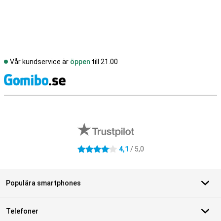
Vår kundservice är
öppen
till 21.00
S
Externa översyner av butiker
4,1
/ 5,0
4.1 stjärnor
Populära smartphones
Telefoner