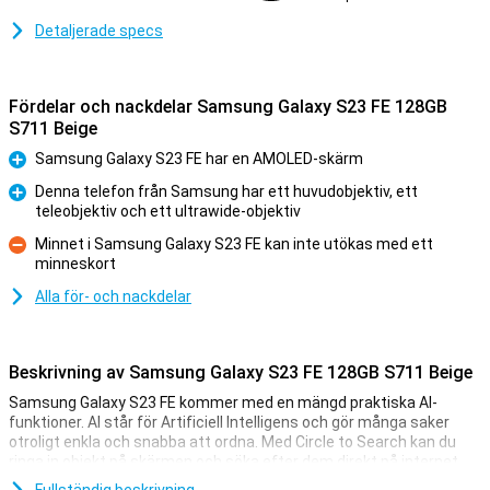
Detaljerade specs
Fördelar och nackdelar Samsung Galaxy S23 FE 128GB
S711 Beige
Samsung Galaxy S23 FE har en AMOLED-skärm
Fördelar
Denna telefon från Samsung har ett huvudobjektiv, ett
teleobjektiv och ett ultrawide-objektiv
Fördelar
Minnet i Samsung Galaxy S23 FE kan inte utökas med ett
minneskort
Nackdelar
Alla för- och nackdelar
Beskrivning av Samsung Galaxy S23 FE 128GB S711 Beige
Samsung Galaxy S23 FE kommer med en mängd praktiska AI-
funktioner. AI står för Artificiell Intelligens och gör många saker
otroligt enkla och snabba att ordna. Med Circle to Search kan du
ringa in objekt på skärmen och söka efter dem direkt på internet.
Dessutom översätter Chat Assist automatiskt dina meddelanden