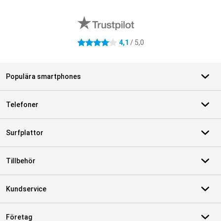
Externa översyner av butiker
4,1
/ 5,0
4.1 stjärnor
Populära smartphones
Telefoner
Surfplattor
Tillbehör
Kundservice
Företag