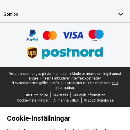
Gomibo
Certifikat, betalningsmetoder, partner för leveranstjänster
Juridisk fotnot
De priser som anges på den här sidan inkluderar moms om inget annat
anges.
Priserna inkluderar inte fraktkostnader.
*Leveranstiderna gäller inte för alla produkter eller fraktmetoder:
mer
information.
Om Gomibo.se
Sekretess
Juridisk information
Cookie-inställningar
Allmänna villkor
© 2026 Gomibo.se
Cookie-inställningar