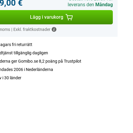
9,00 €
leverans den
Måndag
Lägg i varukorg
 moms
|
Exkl. fraktkostnader
agars fri returrätt
tjänst tillgänglig dagligen
erna ger Gomibo.se 8,2 poäng på Trustpilot
ndades 2006 i Nederländerna
v i 30 länder