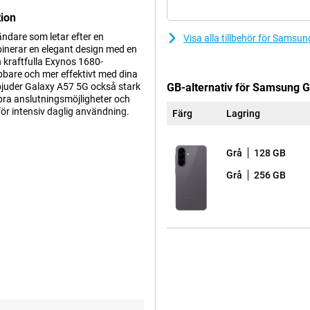
tion
ndare som letar efter en
Visa alla tillbehör för Sams
nerar en elegant design med en
 kraftfulla Exynos 1680-
bare och mer effektivt med dina
rbjuder Galaxy A57 5G också stark
GB-alternativ för Samsung G
bra anslutningsmöjligheter och
ör intensiv daglig användning.
Färg
Lagring
Grå
128 GB
msung behoven hos
ox Suite, säkerställer du
Grå
256 GB
kan du konfigurera alla dina
terprise Edition kommer att finnas
eställa samma nya enheter senare om
 som bygger vidare på den
extra tåligt Gorilla Glass
en ger ett premiumutseende och
gnade Ambient Island-designen,