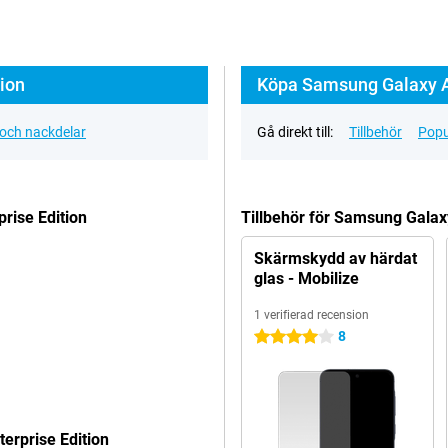
ion
Köpa Samsung Galaxy A5
 och nackdelar
Gå direkt till:
Tillbehör
Popu
rise Edition
Tillbehör för Samsung Galax
Skärmskydd av härdat
glas - Mobilize
1 verifierad recension
8
4 stjärnor
erprise Edition