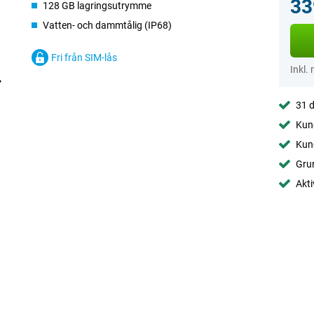
33
128 GB lagringsutrymme
Vatten- och dammtålig (IP68)
Fri från SIM-lås
Inkl.
31 d
Kund
Kund
Gru
Akti