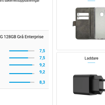
års säkerhetsuppdateringar
5G 128GB Grå Enterprise
7,5
7,5
Laddare
9,2
9,2
8,3