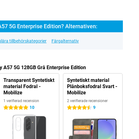
7 5G Enterprise Edition? Alternativen:
lära tillbehörskategorier
Färgalternativ
y A57 5G 128GB Grå Enterprise Edition
Transparent Syntetiskt
Syntetiskt material
material Fodral -
Plånboksfodral Svart -
Mobilize
Mobilize
1 verifierad recension
2 verifierade recensioner
10
9
5 stjärnor
4.5 stjärnor