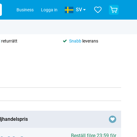
SV
Business
Logga in
i
returrätt
Snabb
leverans
ljhandelspris
Beställ före 23:59 för