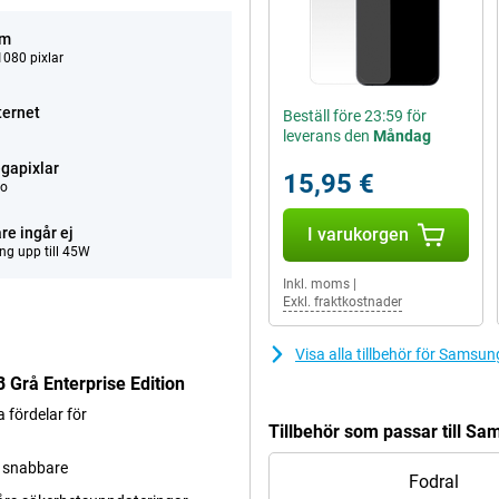
um
080 pixlar
ternet
Beställ före 23:59 för
leverans den
Måndag
gapixlar
15,95 €
eo
re ingår ej
I varukorgen
ng upp till 45W
Inkl. moms
|
Exkl. fraktkostnader
Visa alla tillbehör för Sams
Grå Enterprise Edition
 fördelar för
Tillbehör som passar till S
er snabbare
Fodral