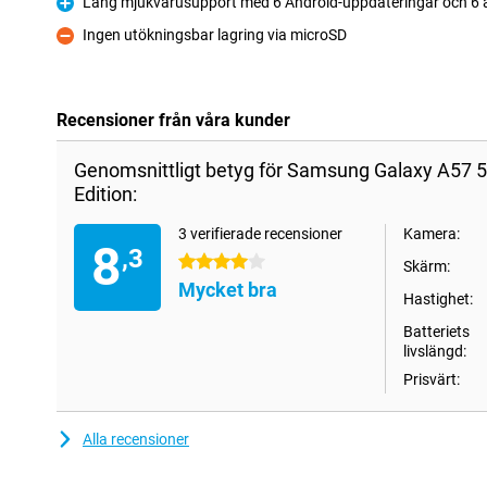
Lång mjukvarusupport med 6 Android-uppdateringar och 6 
Fördelar
Ingen utökningsbar lagring via microSD
Nackdelar
Recensioner från våra kunder
Genomsnittligt betyg för Samsung Galaxy A57 
Edition:
3 verifierade recensioner
Kamera:
8
,3
4 stjärnor
Skärm:
Mycket bra
Hastighet:
Batteriets
livslängd:
Prisvärt:
Alla recensioner