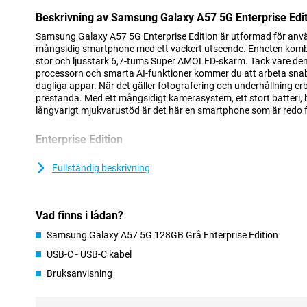
Beskrivning av Samsung Galaxy A57 5G Enterprise Edi
Samsung Galaxy A57 5G Enterprise Edition är utformad för anvä
mångsidig smartphone med ett vackert utseende. Enheten kombi
stor och ljusstark 6,7-tums Super AMOLED-skärm. Tack vare den
processorn och smarta AI-funktioner kommer du att arbeta snab
dagliga appar. När det gäller fotografering och underhållning e
prestanda. Med ett mångsidigt kamerasystem, ett stort batteri, 
långvarigt mjukvarustöd är det här en smartphone som är redo f
Enterprise Edition
Med Samsung Galaxy A57 5G Enterprise Edition tillgodoser Sa
företagskunder. Med en Samsung Enterprise Edition, tack vare Kn
Fullständig beskrivning
uppdaterad säkerhet för ditt företag mot mobila hot. Dessutom 
enheter på distans. Du får totalt tre års tillverkargaranti och En
tillgänglig i minst två år efter lanseringen. Så du kan enkelt b
Vad finns i lådan?
det behövs!
Samsung Galaxy A57 5G 128GB Grå Enterprise Edition
Snygg och slimmad design
USB-C - USB-C kabel
Samsung Galaxy A57 5G har en modern och igenkännbar design
Bruksanvisning
ikoniska designen i Galaxy A-serien. Både fram- och baksidan har 
Victus+. Den tunna kroppen på bara 6,9 mm och den starka ram
en robust konstruktion. Kamerorna är integrerade i den omdesi