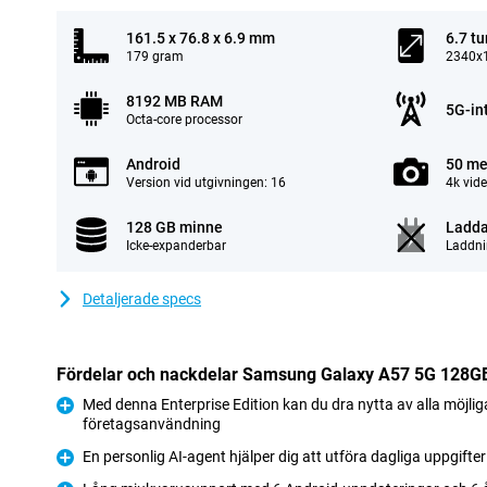
161.5 x 76.8 x 6.9 mm
6.7 t
179 gram
2340x1
8192 MB RAM
5G-in
Octa-core processor
Android
50 me
Version vid utgivningen: 16
4k vid
128 GB minne
Ladda
Icke-expanderbar
Laddni
Detaljerade specs
Fördelar och nackdelar Samsung Galaxy A57 5G 128GB 
Med denna Enterprise Edition kan du dra nytta av alla möjliga
företagsanvändning
Fördelar
En personlig AI-agent hjälper dig att utföra dagliga uppgift
Fördelar