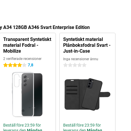
y A34 128GB A346 Svart Enterprise Edition
Transparent Syntetiskt
Syntetiskt material
material Fodral -
Plånboksfodral Svart -
Mobilize
Just-in-Case
2 verifierade recensioner
Inga recensioner ännu
7,8
4 stjärnor
0 stjärnor
Beställ före 23:59 för
Beställ före 23:59 för
leverans den
Måndag
leverans den
Måndag