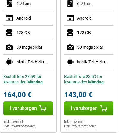
6.7 tum
6.7 tum
Android
Android
128 GB
128 GB
50 megapixlar
50 megapixlar
MediaTek Helio G99
MediaTek Helio G99
Beställ före 23:59 för
Beställ före 23:59 för
leverans den
Måndag
leverans den
Måndag
164,00 €
143,00 €
I varukorgen
I varukorgen
Inkl. moms
|
Inkl. moms
|
Exkl. fraktkostnader
Exkl. fraktkostnader