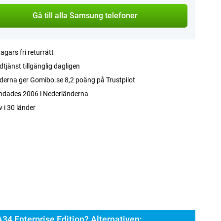
Gå till alla Samsung telefoner
agars fri returrätt
tjänst tillgänglig dagligen
erna ger Gomibo.se 8,2 poäng på Trustpilot
ndades 2006 i Nederländerna
v i 30 länder
4 Enterprise Edition? Alternativen: