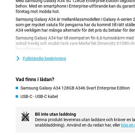
Med Samsung Galaxy A34 5G 128GB Enterprise Edition tillgod
behov. Med en smartphone i Enterprise-utförande kan du garante
företag mot mobila hot.
Samsung Galaxy A34 är mellanklassmodellen i Galaxy A-serien 20
som ger mycket valuta för pengarna har du kommit till rätt stäl
A34 verkligen har många alternativ för det pris du betalar för de
Samsung Galaxy A34 har till exempel en fin 6,6-tumsskärm med 
också trevlig och snabb tack vare MediaTek Dimensity D1080-ch
huvudkamera.
Fullständig beskrivning
Fin och skarp skärm
Enheten har en AMOLED-skärm som får färgerna att poppa upp 
tack vare AMOLEDs höga kontrastförhållande. Nu ser dina favorit
Vad finns i lådan?
så att du kan njuta ännu mer av dem. Vill du också ta din tittarupp
denna telefon vars uppdateringsfrekvens har ökats till 120 gång
Samsung Galaxy A34 128GB A346 Svart Enterprise Edition
överlägsen visningskomfort.
USB-C - USB-C kabel
Betala med din telefon istället för ett betalkort
Den här telefonen har ett NFC-chip som gör det enkelt att betala
Bli inte utan laddning
plånboken. Det gör att du kan gå ut och handla med lugn och ro i
Denna produkt levereras utan laddare och kräver en l
snabbladdning). Använd en du redan har, eller
köp en 
Kan ta lite vatten