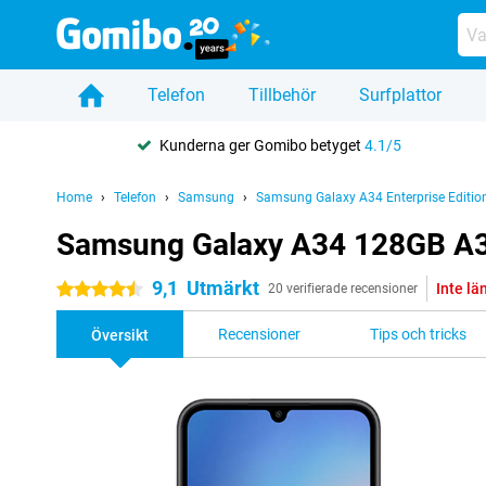
Telefon
Tillbehör
Surfplattor
Kunderna ger Gomibo betyget
4.1/5
Home
Telefon
Samsung
Samsung Galaxy A34 Enterprise Editio
Samsung Galaxy A34 128GB A346
9,1
Utmärkt
Inte lä
4.5 stjärnor
20 verifierade recensioner
Recensioner
Tips och tricks
Översikt