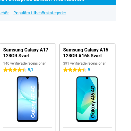
lbehör
Populära tillbehörskategorier
Samsung Galaxy A17
Samsung Galaxy A16
128GB Svart
128GB A165 Svart
140 verifierade recensioner
391 verifierade recensioner
9,1
9
4.5 stjärnor
4.5 stjärnor