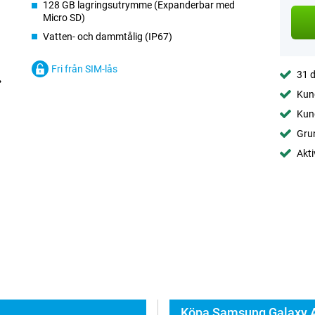
128 GB lagringsutrymme (Expanderbar med
Micro SD)
Vatten- och dammtålig (IP67)
Fri från SIM-lås
31 d
Kund
Kund
Gru
Akti
Köpa Samsung Galaxy A3