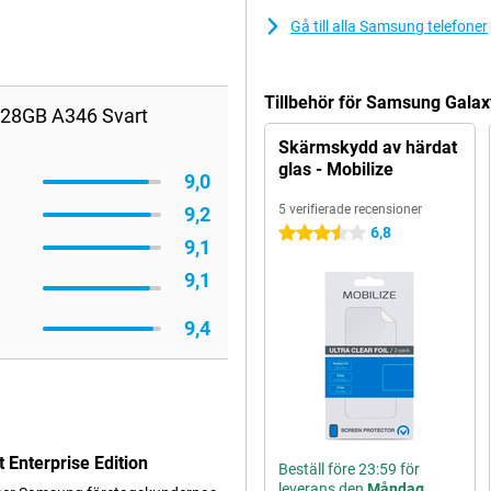
Gå till alla Samsung telefoner
Tillbehör för Samsung Galax
128GB A346 Svart
Skärmskydd av härdat
glas - Mobilize
9,0
5 verifierade recensioner
9,2
6,8
3.5 stjärnor
9,1
9,1
9,4
Enterprise Edition
Beställ före 23:59 för
leverans den
Måndag