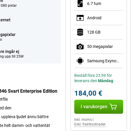
um
6.7 tum
080 pixlar
Android
ternet
128 GB
gapixlar
eo
50 megapixlar
re ingår ej
ng upp till 25W
Samsung Exynos 1330
Beställ före 23:59 för
leverans den
Måndag
6 Svart Enterprise Edition
184,00 €
tflix
I varukorgen
med den
 uppleva ljudet ännu bättre
Inkl. moms
|
Exkl. fraktkostnader
nte helt damm- och vattentät