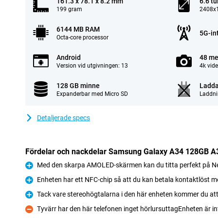
161.3 x 78.1 x 8.2 mm
6.6 t
199 gram
2408x1
6144 MB RAM
5G-in
Octa-core processor
Android
48 me
Version vid utgivningen: 13
4k vid
128 GB minne
Ladda
Expanderbar med Micro SD
Laddni
Detaljerade specs
Fördelar och nackdelar Samsung Galaxy A34 128GB A34
Med den skarpa AMOLED-skärmen kan du titta perfekt på Ne
Fördelar
Enheten har ett NFC-chip så att du kan betala kontaktlöst 
Fördelar
Tack vare stereohögtalarna i den här enheten kommer du att
Fördelar
Tyvärr har den här telefonen inget hörlursuttagEnheten är i
Nackdelar