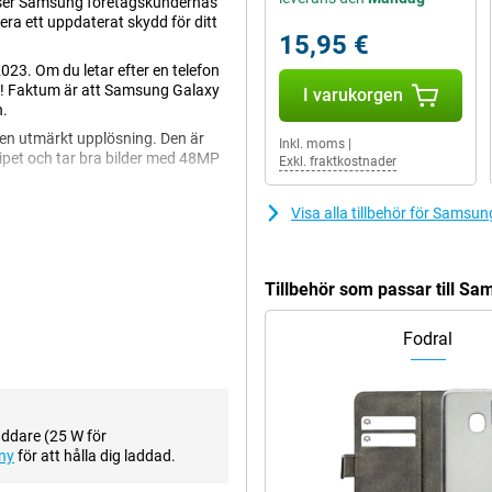
oser Samsung företagskundernas
ra ett uppdaterat skydd för ditt
15,95 €
23. Om du letar efter en telefon
le! Faktum är att Samsung Galaxy
I varukorgen
n.
en utmärkt upplösning. Den är
Inkl. moms
|
ipet och tar bra bilder med 48MP
Exkl. fraktkostnader
Visa alla tillbehör för Samsu
ännu mer från skärmen. Detta
filmer och serier ännu bättre ut
Tillbehör som passar till S
levelse till nästa nivå? Välj då
er per sekund. Detta garanterar
Fodral
 i butiken även om du glömt
 sinnet.
addare (25 W för
ny
för att hålla dig laddad.