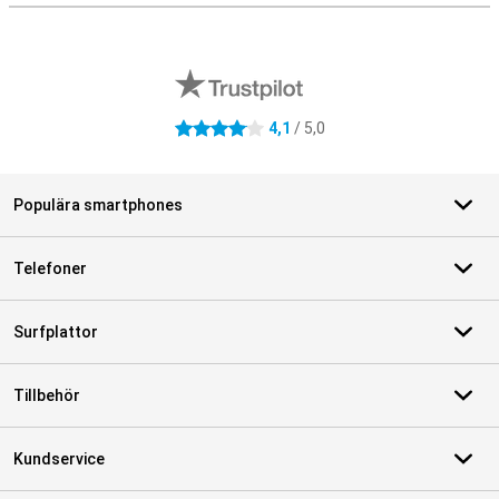
Externa översyner av butiker
4,1
/ 5,0
4.1 stjärnor
Populära smartphones
Telefoner
Surfplattor
Tillbehör
Kundservice