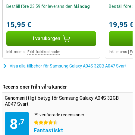
här sättet kan du ta sorglösa foton utan att bli störd av en full
Beställ före 23:59 för leverans den
Måndag
Beställ före 
telefon.
15,95 €
19,95 €
I varukorgen
Inkl. moms
|
Exkl. fraktkostnader
Inkl. moms
|
Exk
Visa alla tillbehör för Samsung Galaxy A04S 32GB A047 Svart
Recensioner från våra kunder
Genomsnittligt betyg för Samsung Galaxy A04S 32GB
A047 Svart:
79 verifierade recensioner
8
,7
4.5 stjärnor
Fantastiskt