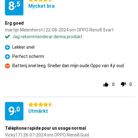
8
,5
Mycket bra
Erg goed
martijn Melenhorst | 22-08-2024 om OPPO Reno8 Svart
Jag rekommenderar denna produkt
Lekker snel
Fördelar
Perfect scherm
Fördelar
Batterij snel leeg. Sneller dan mijn oude Oppo van 4 jr oud
Nackdelar
0
0
4.5 stjärnor
9
,0
Utmärkt
Téléphone rapide pour un usage normal
Vicky17 | 28-07-2024 om OPPO Reno8 Guld