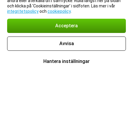
ändra eller återkalla ditt samtycke. Rulla längst ner på sidan
och klicka på 'Cookieinställningar' i sidfoten. Läs mer i vår
integritetspolicy
och
cookiepolicy
.
Acceptera
Avvisa
Hantera inställningar