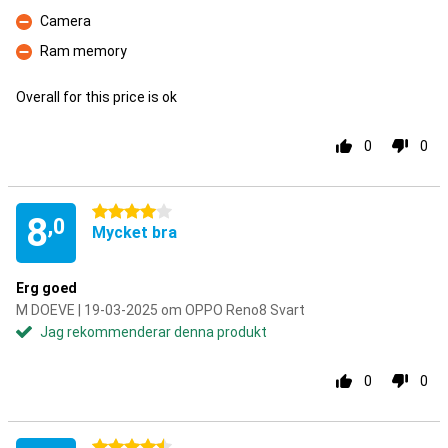
Fördelar
Camera
Nackdelar
Ram memory
Nackdelar
Overall for this price is ok
0
0
4 stjärnor
8
,0
Mycket bra
Erg goed
M DOEVE | 19-03-2025 om OPPO Reno8 Svart
Jag rekommenderar denna produkt
0
0
4.5 stjärnor