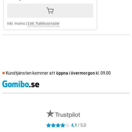
Inkl. moms
|
Exkl. fraktkostnader
Kundtjänsten kommer att
öppna i övermorgon
kl. 09.00
S
Externa översyner av butiker
4,1
/ 5,0
4.1 stjärnor