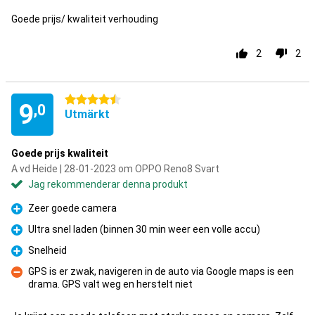
Goede prijs/ kwaliteit verhouding
2
2
4.5 stjärnor
9
,0
Utmärkt
Goede prijs kwaliteit
A vd Heide | 28-01-2023 om OPPO Reno8 Svart
Jag rekommenderar denna produkt
Zeer goede camera
Fördelar
Ultra snel laden (binnen 30 min weer een volle accu)
Fördelar
Snelheid
Fördelar
GPS is er zwak, navigeren in de auto via Google maps is een
drama. GPS valt weg en herstelt niet
Nackdelar