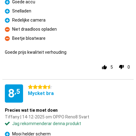
Goede accu
Fördelar
Snelladen
Fördelar
Redelijke camera
Fördelar
Niet draadloos opladen
Nackdelar
Beetje bloatware
Nackdelar
Goede prijs kwaliteit verhouding
5
0
4.5 stjärnor
8
,5
Mycket bra
Precies wat tie moet doen
Tiffany | 14-12-2025 om OPPO Reno8 Svart
Jag rekommenderar denna produkt
Mooi helder scherm