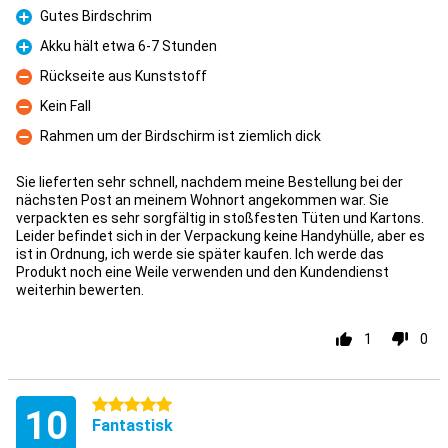
Gutes Birdschrim
Fördelar
Akku hält etwa 6-7 Stunden
Fördelar
Rückseite aus Kunststoff
Nackdelar
Kein Fall
Nackdelar
Rahmen um der Birdschirm ist ziemlich dick
Nackdelar
Sie lieferten sehr schnell, nachdem meine Bestellung bei der
nächsten Post an meinem Wohnort angekommen war. Sie
verpackten es sehr sorgfältig in stoßfesten Tüten und Kartons.
Leider befindet sich in der Verpackung keine Handyhülle, aber es
ist in Ordnung, ich werde sie später kaufen. Ich werde das
Produkt noch eine Weile verwenden und den Kundendienst
weiterhin bewerten.
1
0
5 stjärnor
10
Fantastisk