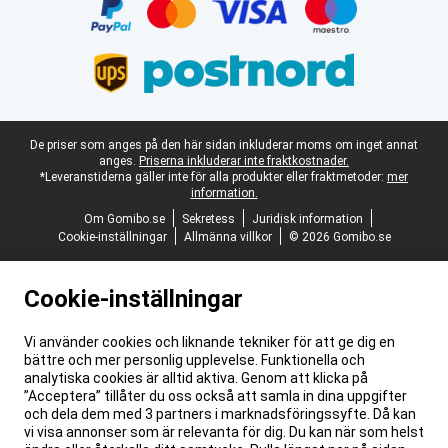
Juridisk fotnot
De priser som anges på den här sidan inkluderar moms om inget annat
anges.
Priserna inkluderar inte fraktkostnader.
*Leveranstiderna gäller inte för alla produkter eller fraktmetoder:
mer
information.
Om Gomibo.se
Sekretess
Juridisk information
Cookie-inställningar
Allmänna villkor
© 2026 Gomibo.se
Cookie-inställningar
Vi använder cookies och liknande tekniker för att ge dig en
bättre och mer personlig upplevelse. Funktionella och
analytiska cookies är alltid aktiva. Genom att klicka på
”Acceptera” tillåter du oss också att samla in dina uppgifter
och dela dem med 3 partners i marknadsföringssyfte. Då kan
vi visa annonser som är relevanta för dig. Du kan när som helst