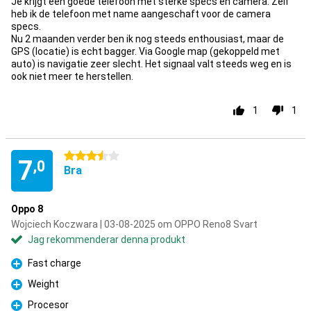
Je krijgt een goede telefoon met sterke specs en camera. Zelf
heb ik de telefoon met name aangeschaft voor de camera
specs.
Nu 2 maanden verder ben ik nog steeds enthousiast, maar de
GPS (locatie) is echt bagger. Via Google map (gekoppeld met
auto) is navigatie zeer slecht. Het signaal valt steeds weg en is
ook niet meer te herstellen.
1
1
3.5 stjärnor
7
,0
Bra
Oppo 8
Wojciech Koczwara | 03-08-2025 om OPPO Reno8 Svart
Jag rekommenderar denna produkt
Fast charge
Fördelar
Weight
Fördelar
Procesor