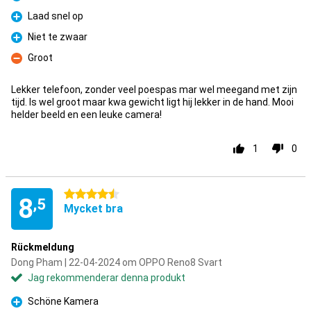
Fördelar
Laad snel op
Fördelar
Niet te zwaar
Fördelar
Groot
Nackdelar
Lekker telefoon, zonder veel poespas mar wel meegand met zijn
tijd. Is wel groot maar kwa gewicht ligt hij lekker in de hand. Mooi
helder beeld en een leuke camera!
1
0
4.5 stjärnor
8
,5
Mycket bra
Rückmeldung
Dong Pham | 22-04-2024 om OPPO Reno8 Svart
Jag rekommenderar denna produkt
Schöne Kamera
Fördelar