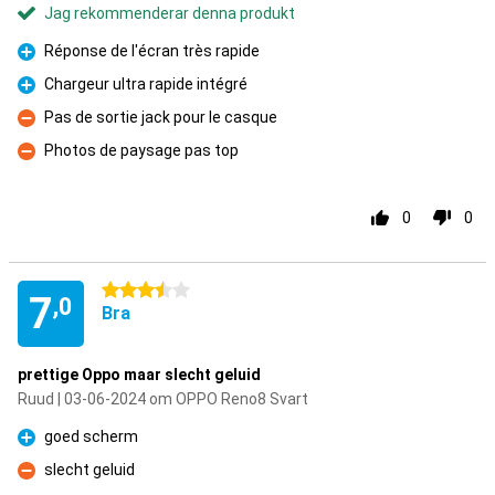
Jag rekommenderar denna produkt
Réponse de l'écran très rapide
Fördelar
Chargeur ultra rapide intégré
Fördelar
Pas de sortie jack pour le casque
Nackdelar
Photos de paysage pas top
Nackdelar
0
0
3.5 stjärnor
7
,0
Bra
prettige Oppo maar slecht geluid
Ruud | 03-06-2024 om OPPO Reno8 Svart
goed scherm
Fördelar
slecht geluid
Nackdelar