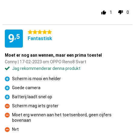
1
0
5 stjärnor
9
,5
Fantastisk
Moet er nog aan wennen, maar een prima toestel
Conny | 17-02-2023 om OPPO Reno8 Svart
Jag rekommenderar denna produkt
Scherm is mooi en helder
Fördelar
Goede camera
Fördelar
Batterij laadt snel op
Fördelar
Scherm mag iets groter
Nackdelar
Moet erg wennen aan het toetsenbord, geen cijfers
bovenaan
Nackdelar
Nvt
Nackdelar