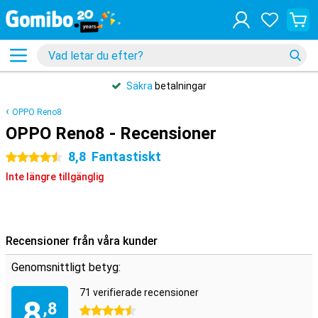
Säkra
betalningar
OPPO Reno8
OPPO Reno8 - Recensioner
8,8
Fantastiskt
4.5 stjärnor
Inte längre tillgänglig
Recensioner från våra kunder
Genomsnittligt betyg:
71 verifierade recensioner
8
,8
4.5 stjärnor