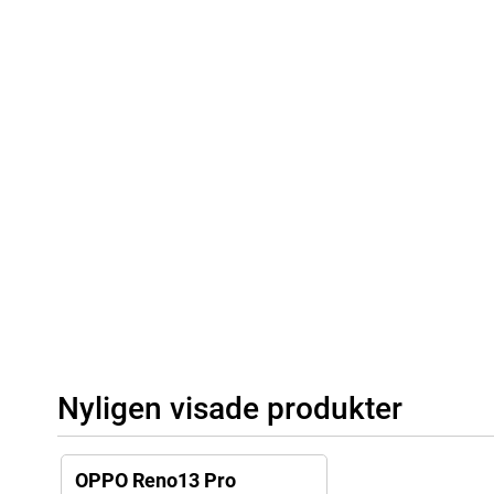
Okrossbar
OPPO Reno13 Pro 12GB har en IP69-certifiering, så den här enhe
eller havet utan att gå sönder direkt! Med OPPO Reno13 Pro 12G
Du kan låsa upp din telefon genom att lägga fingret på skärmen.
Nyligen visade produkter
OPPO Reno13 Pro