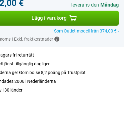
2,00 €
leverans den
Måndag
Lägg i varukorg
Som Outlet-modell från 374,00 € ›
 moms
|
Exkl. fraktkostnader
agars fri returrätt
tjänst tillgänglig dagligen
erna ger Gomibo.se 8,2 poäng på Trustpilot
ndades 2006 i Nederländerna
v i 30 länder