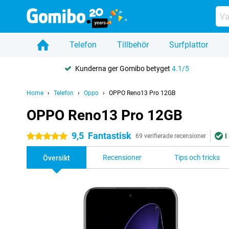
Telefon
Tillbehör
Surfplattor
Kunderna ger Gomibo betyget
4.1/5
Home
Telefon
Oppo
OPPO Reno13 Pro 12GB
OPPO Reno13 Pro 12GB
9,5
Fantastisk
I
5 stjärnor
69 verifierade recensioner
Recensioner
Tips och tricks
Översikt