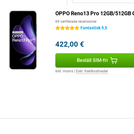
OPPO Reno13 Pro 12GB/512GB 
ten kan tappas i poolen, pölen
B får du en fingeravtryckssensor.
69 verifierade recensioner
Fantastisk 9,5
5 stjärnor
422,00 €
Beställ SIM-fri
Inkl. moms
|
Exkl. fraktkostnader