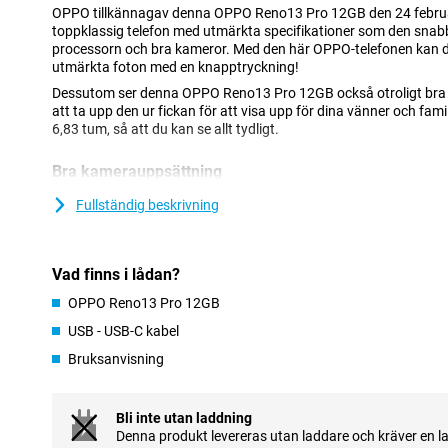
OPPO tillkännagav denna OPPO Reno13 Pro 12GB den 24 februari
toppklassig telefon med utmärkta specifikationer som den sna
processorn och bra kameror. Med den här OPPO-telefonen kan du
utmärkta foton med en knapptryckning!
Dessutom ser denna OPPO Reno13 Pro 12GB också otroligt bra ut
att ta upp den ur fickan för att visa upp för dina vänner och fam
6,83 tum, så att du kan se allt tydligt.
Bra kamerauppsättning
Den här telefonen har tre olika kameralinser på baksidan. Dessu
Fullständig beskrivning
teleobjektiv. Du använder det här objektivet för att zooma optisk
långt håll! Objektivet gör detta utan att göra bilden kornig och vi
ett ultravidvinkelobjektiv på 8 megapixel. Huvudobjektivet har e
vilket innebär att du tar fantastiska bilder. Du använder den här
Vad finns i lådan?
och använder den därför oftast! Den AI-drivna bildoptimeringen 
kontrast och exponering för bästa resultat. Dessutom har den h
OPPO Reno13 Pro 12GB
en upplösning på 50 MP.
USB - USB-C kabel
Bruksanvisning
Skärm för filmälskaren
Denna OPPO Reno13 Pro 12GB har en skärm som är större än ge
många filmer eller serier på din telefon är det här väldigt trevligt
Bli inte utan laddning
telefonen så nära dig för att se allt tydligt! Denna smartphone 
Denna produkt levereras utan laddare och kräver en l
på 120Hz. Detta gör att bilderna ser väldigt flytande och smidiga 