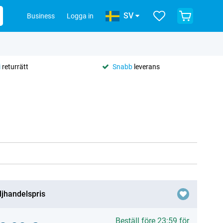
SV
Business
Logga in
i
returrätt
Snabb
leverans
ljhandelspris
Beställ före 23:59 för