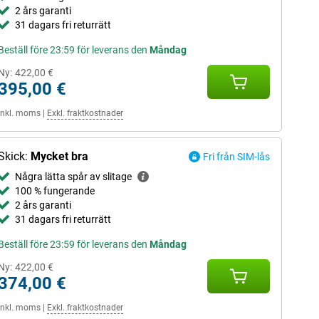
2 års garanti
31 dagars fri returrätt
Beställ före 23:59 för leverans den
Måndag
Ny:
422,00 €
395,00 €
Inkl. moms
|
Exkl. fraktkostnader
Skick:
Mycket bra
Fri från SIM-lås
Några lätta spår av slitage
100 % fungerande
2 års garanti
31 dagars fri returrätt
Beställ före 23:59 för leverans den
Måndag
Ny:
422,00 €
374,00 €
Inkl. moms
|
Exkl. fraktkostnader