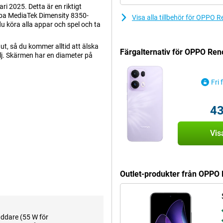
 2025. Detta är en riktigt
bba MediaTek Dimensity 8350-
Visa alla tillbehör för OPPO
 köra alla appar och spel och ta
, så du kommer alltid att älska
Färgalternativ för OPPO Re
ilj. Skärmen har en diameter på
Fri 
tom har den här telefonen en
t, så att du får saker närmare från
43
nglig. Praktiskt. Det finns också
n upplösning på 50 megapixlar,
Vis
 kameran för alla normala bilder
justerar automatiskt färger,
är telefonen en selfiekamera med
Outlet-produkter från OPP
nomsnittet. Om du tittar på
, eftersom du inte behöver hålla
har en hög uppdateringsfrekvens
addare (55 W för
ut. Spel ser därför väldigt bra ut