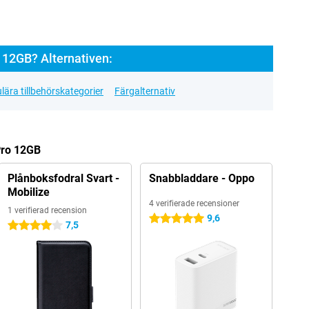
12GB? Alternativen:
lära tillbehörskategorier
Färgalternativ
Pro 12GB
Plånboksfodral Svart -
Snabbladdare - Oppo
Mobilize
4 verifierade recensioner
1 verifierad recension
9,6
5 stjärnor
7,5
4 stjärnor