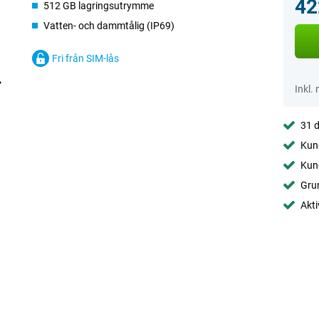
42
512 GB lagringsutrymme
Vatten- och dammtålig (IP69)
Fri från SIM-lås
Inkl.
31 d
Kund
Kund
Gru
Akti