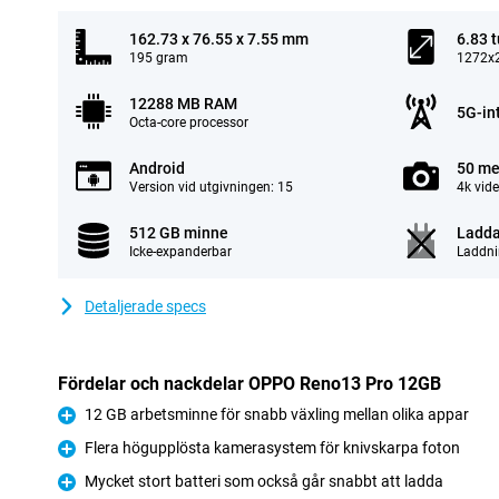
162.73 x 76.55 x 7.55 mm
6.83 
195 gram
1272x2
12288 MB RAM
5G-in
Octa-core processor
Android
50 me
Version vid utgivningen: 15
4k vid
512 GB minne
Ladda
Icke-expanderbar
Laddni
Detaljerade specs
Fördelar och nackdelar OPPO Reno13 Pro 12GB
12 GB arbetsminne för snabb växling mellan olika appar
Fördelar
Flera högupplösta kamerasystem för knivskarpa foton
Fördelar
Mycket stort batteri som också går snabbt att ladda
Fördelar