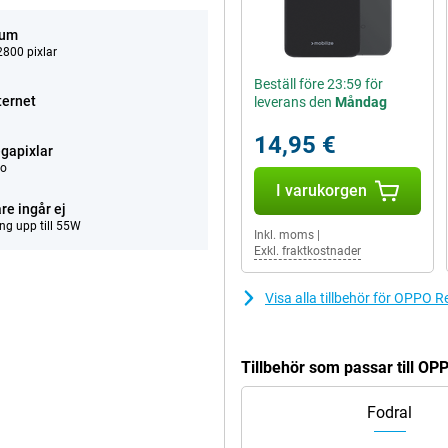
tum
800 pixlar
Beställ före 23:59 för
ternet
leverans den
Måndag
14,95 €
gapixlar
eo
I varukorgen
re ingår ej
ng upp till 55W
Inkl. moms
|
Exkl. fraktkostnader
Visa alla tillbehör för OPPO
Tillbehör som passar till O
Fodral