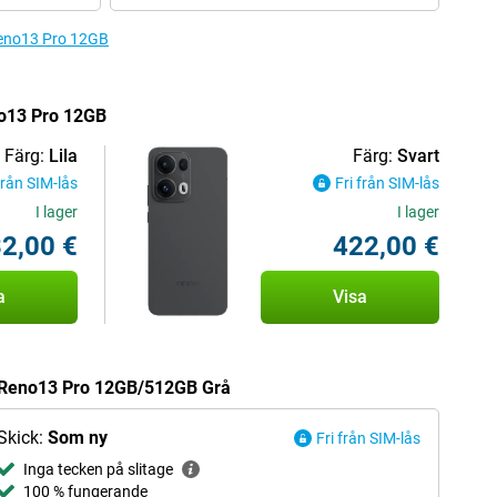
 Reno13 Pro 12GB
no13 Pro 12GB
Färg:
Lila
Färg:
Svart
från SIM-lås
Fri från SIM-lås
I lager
I lager
2,00 €
422,00 €
a
Visa
O Reno13 Pro 12GB/512GB Grå
Skick:
Som ny
Fri från SIM-lås
Inga tecken på slitage
100 % fungerande