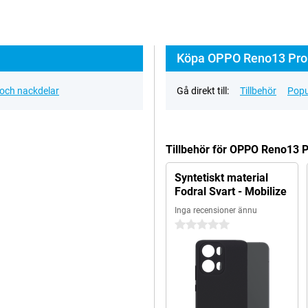
Köpa OPPO Reno13 Pro 
 och nackdelar
Gå direkt till:
Tillbehör
Popu
Tillbehör för OPPO Reno13 
Syntetiskt material
Fodral Svart - Mobilize
Inga recensioner ännu
0 stjärnor