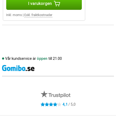
I varukorgen
Inkl. moms
|
Exkl. fraktkostnader
Vår kundservice är
öppen
till 21.00
S
Externa översyner av butiker
4,1
/ 5,0
4.1 stjärnor