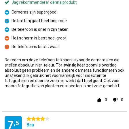
Jag rekommenderar denna produkt
Cameras zijn supergoed
Fördelar
De batterij gaat heel lang mee
Fördelar
De telefoon is snel in zijn taken
Fördelar
Het scherm is best heel groot
Nackdelar
De telefoon is best zwaar
Nackdelar
De reden om deze telefoon te kopen is voor de cameras en die
stellen absoluut niet teleur. Tot twintig keer zoom is overdag
absoluut geen probleem en de andere cameras functioneren ook
uitstekend. Ik gebruik het voornamelijk voor insecten te
fotograferen en door de zoom is werkt dat heel goed. Ook voor
macro fotografie van planten en insecten is het zeer geschikt
0
0
4 stjärnor
7
,5
Bra