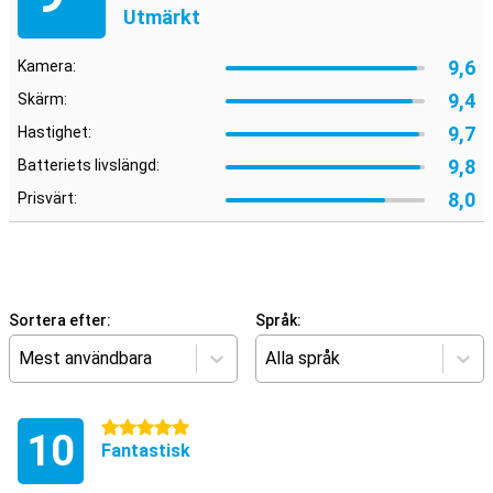
Utmärkt
9,6
Kamera:
9,4
Skärm:
9,7
Hastighet:
9,8
Batteriets livslängd:
8,0
Prisvärt:
Sortera efter:
Språk:
Mest användbara
Alla språk
5 stjärnor
10
Fantastisk