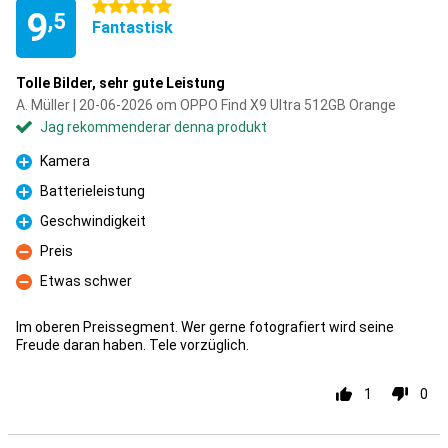
5 stjärnor
9
,5
Fantastisk
Tolle Bilder, sehr gute Leistung
A. Müller | 20-06-2026 om OPPO Find X9 Ultra 512GB Orange
Jag rekommenderar denna produkt
Kamera
Fördelar
Batterieleistung
Fördelar
Geschwindigkeit
Fördelar
Preis
Nackdelar
Etwas schwer
Nackdelar
Im oberen Preissegment. Wer gerne fotografiert wird seine
Freude daran haben. Tele vorzüglich.
1
0