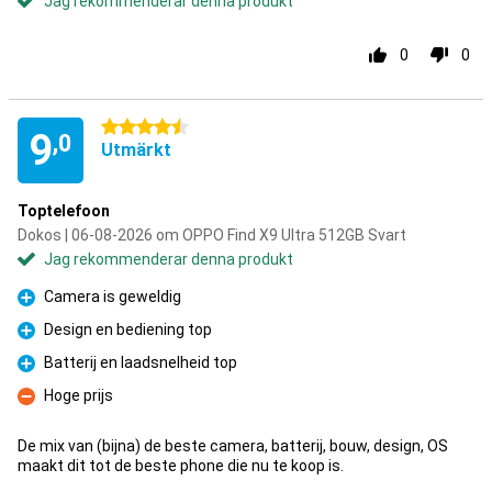
Jag rekommenderar denna produkt
0
0
4.5 stjärnor
9
,0
Utmärkt
Toptelefoon
Dokos | 06-08-2026 om OPPO Find X9 Ultra 512GB Svart
Jag rekommenderar denna produkt
Camera is geweldig
Fördelar
Design en bediening top
Fördelar
Batterij en laadsnelheid top
Fördelar
Hoge prijs
Nackdelar
De mix van (bijna) de beste camera, batterij, bouw, design, OS
maakt dit tot de beste phone die nu te koop is.