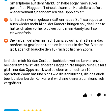
Smartphone auf dem Markt. Ich habe sogar mein zuvor
gekauftes Flaggschiff eines bekannten Herstellers sofort
Fördelar
wieder verkauft, nachdem ich das Oppo erhielt.
Ich hatte in Foren gelesen, daß ein neues Softwareupdate
auch wieder mehr KI bei der Kamera bringen soll, das Update
hatte ich aber vorher blockiert und mein Handy läuft so
Nackdelar
einwandfreio
Die Farben gefallen mir nicht ganz so gut, ich hätte mir das
schöne rot gewünscht, das es leider nur in der Pro- Version
Nackdelar
gibt, aber ich brauche den 10- fach optischen Zoom.
Ich habe mich für das Gerät entschieden weil es konkurrenzlos
bei der Kamera ist, alle anderen Flaggschiffe bügeln feine Details
glatt, nur das Oppo nicht, weil es eben einen echten 10-
optischen Zoom hat und nicht wie die Konkurrenz, die das auch
bewibt, aber bei der Konkurrent wird eine kleirer Zoom künstlich
vergrößert.
1
0