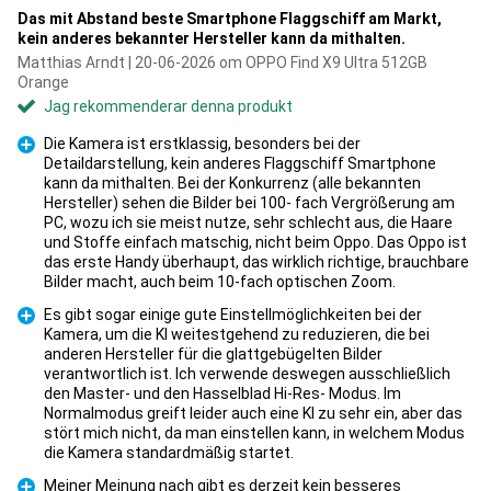
Das mit Abstand beste Smartphone Flaggschiff am Markt,
kein anderes bekannter Hersteller kann da mithalten.
Matthias Arndt | 20-06-2026 om OPPO Find X9 Ultra 512GB
Orange
Jag rekommenderar denna produkt
Die Kamera ist erstklassig, besonders bei der
Detaildarstellung, kein anderes Flaggschiff Smartphone
kann da mithalten. Bei der Konkurrenz (alle bekannten
Hersteller) sehen die Bilder bei 100- fach Vergrößerung am
PC, wozu ich sie meist nutze, sehr schlecht aus, die Haare
Fördelar
und Stoffe einfach matschig, nicht beim Oppo. Das Oppo ist
das erste Handy überhaupt, das wirklich richtige, brauchbare
Bilder macht, auch beim 10-fach optischen Zoom.
Es gibt sogar einige gute Einstellmöglichkeiten bei der
Kamera, um die KI weitestgehend zu reduzieren, die bei
anderen Hersteller für die glattgebügelten Bilder
verantwortlich ist. Ich verwende deswegen ausschließlich
den Master- und den Hasselblad Hi-Res- Modus. Im
Fördelar
Normalmodus greift leider auch eine KI zu sehr ein, aber das
stört mich nicht, da man einstellen kann, in welchem Modus
die Kamera standardmäßig startet.
Meiner Meinung nach gibt es derzeit kein besseres