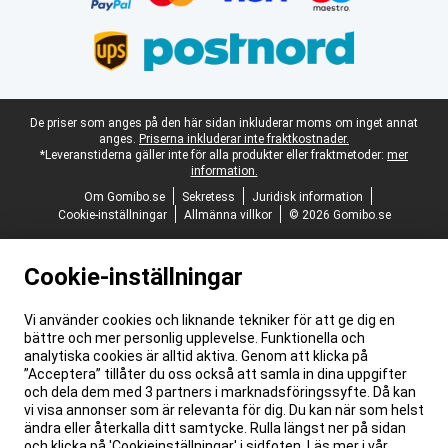
Juridisk fotnot
De priser som anges på den här sidan inkluderar moms om inget annat
anges.
Priserna inkluderar inte fraktkostnader.
*Leveranstiderna gäller inte för alla produkter eller fraktmetoder:
mer
information.
Om Gomibo.se
Sekretess
Juridisk information
Cookie-inställningar
Allmänna villkor
© 2026 Gomibo.se
Cookie-inställningar
Vi använder cookies och liknande tekniker för att ge dig en
bättre och mer personlig upplevelse. Funktionella och
analytiska cookies är alltid aktiva. Genom att klicka på
”Acceptera” tillåter du oss också att samla in dina uppgifter
och dela dem med 3 partners i marknadsföringssyfte. Då kan
vi visa annonser som är relevanta för dig. Du kan när som helst
ändra eller återkalla ditt samtycke. Rulla längst ner på sidan
och klicka på 'Cookieinställningar' i sidfoten. Läs mer i vår