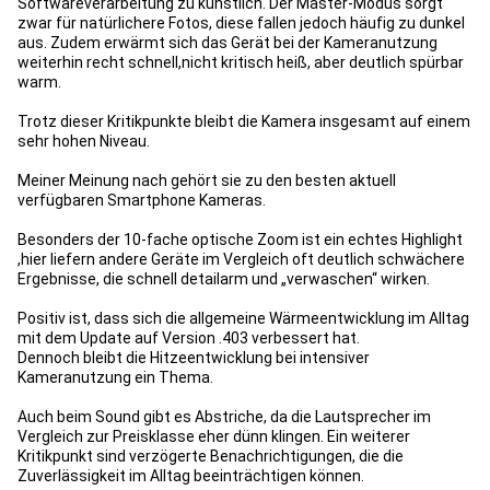
Softwareverarbeitung zu künstlich. Der Master-Modus sorgt
zwar für natürlichere Fotos, diese fallen jedoch häufig zu dunkel
aus. Zudem erwärmt sich das Gerät bei der Kameranutzung
weiterhin recht schnell,nicht kritisch heiß, aber deutlich spürbar
warm.
Trotz dieser Kritikpunkte bleibt die Kamera insgesamt auf einem
sehr hohen Niveau.
Meiner Meinung nach gehört sie zu den besten aktuell
verfügbaren Smartphone Kameras.
Besonders der 10-fache optische Zoom ist ein echtes Highlight
,hier liefern andere Geräte im Vergleich oft deutlich schwächere
Ergebnisse, die schnell detailarm und „verwaschen“ wirken.
Positiv ist, dass sich die allgemeine Wärmeentwicklung im Alltag
mit dem Update auf Version .403 verbessert hat.
Dennoch bleibt die Hitzeentwicklung bei intensiver
Kameranutzung ein Thema.
Auch beim Sound gibt es Abstriche, da die Lautsprecher im
Vergleich zur Preisklasse eher dünn klingen. Ein weiterer
Kritikpunkt sind verzögerte Benachrichtigungen, die die
Zuverlässigkeit im Alltag beeinträchtigen können.