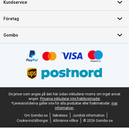
Kundservice
Företag
Gomibo
Certifikat, betalningsmetoder, partner för leveranstjänster
Juridisk fotnot
De priser som anges på den här sidan inkluderar moms om inget annat
anges.
Priserna inkluderar inte fraktkostnader.
*Leveranstiderna gäller inte för alla produkter eller fraktmetoder:
mer
information.
Om Gomibo.se
Sekretess
Juridisk information
Cookie-inställningar
Allmänna villkor
© 2026 Gomibo.se