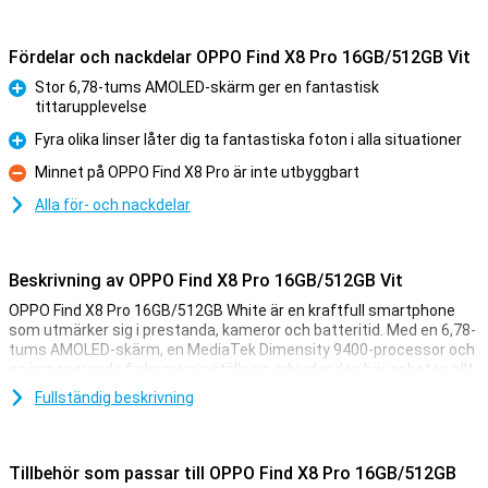
Fördelar och nackdelar OPPO Find X8 Pro 16GB/512GB Vit
Stor 6,78-tums AMOLED-skärm ger en fantastisk
tittarupplevelse
Fördelar
Fyra olika linser låter dig ta fantastiska foton i alla situationer
Fördelar
Minnet på OPPO Find X8 Pro är inte utbyggbart
Nackdelar
Alla för- och nackdelar
Beskrivning av OPPO Find X8 Pro 16GB/512GB Vit
OPPO Find X8 Pro 16GB/512GB White är en kraftfull smartphone
som utmärker sig i prestanda, kameror och batteritid. Med en 6,78-
tums AMOLED-skärm, en MediaTek Dimensity 9400-processor och
en imponerande fyrkamerainställning erbjuder den här enheten allt
du behöver för en premiumupplevelse.
Fullständig beskrivning
Imponerande skärm för ultimat tittarupplevelse
Displayen på OPPO Find X8 Pro 16GB/512GB White är av hög
Tillbehör som passar till OPPO Find X8 Pro 16GB/512GB
kvalitet. Den 6,78-tums AMOLED-skärmen levererar en upplösning