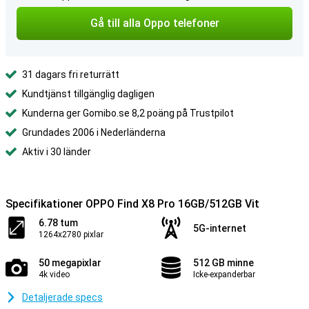
Gå till alla Oppo telefoner
31 dagars fri returrätt
Kundtjänst tillgänglig dagligen
Kunderna ger Gomibo.se 8,2 poäng på Trustpilot
Grundades 2006 i Nederländerna
Aktiv i 30 länder
Specifikationer OPPO Find X8 Pro 16GB/512GB Vit
6.78 tum
5G-internet
1264x2780 pixlar
50 megapixlar
512 GB minne
4k video
Icke-expanderbar
Detaljerade specs