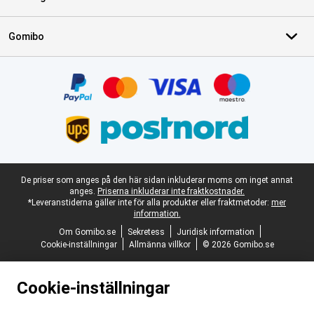
Gomibo
Certifikat, betalningsmetoder, partner för leveranstjänster
Juridisk fotnot
De priser som anges på den här sidan inkluderar moms om inget annat
anges.
Priserna inkluderar inte fraktkostnader.
*Leveranstiderna gäller inte för alla produkter eller fraktmetoder:
mer
information.
Om Gomibo.se
Sekretess
Juridisk information
Cookie-inställningar
Allmänna villkor
© 2026 Gomibo.se
Cookie-inställningar