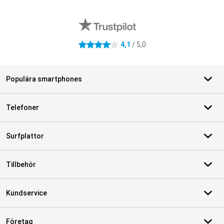
Externa översyner av butiker
4,1
/ 5,0
4.1 stjärnor
Populära smartphones
Telefoner
Surfplattor
Tillbehör
Kundservice
Företag