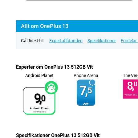
Allt om OnePlus 13
Gå direkt till:
Expertutlåtanden
Specifikationer
Fördelar
Experter om OnePlus 13 512GB Vit
Android Planet
Phone Arena
The Ver
8,
0
7,
5
9,
VERGE SCO
0
Specifikationer OnePlus 13 512GB Vit