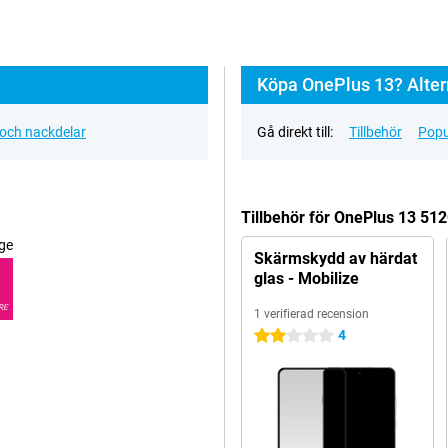
Köpa OnePlus 13? Alter
 och nackdelar
Gå direkt till:
Tillbehör
Popu
Tillbehör för OnePlus 13 512
ge
Skärmskydd av härdat
glas - Mobilize
RE
1 verifierad recension
4
2 stjärnor