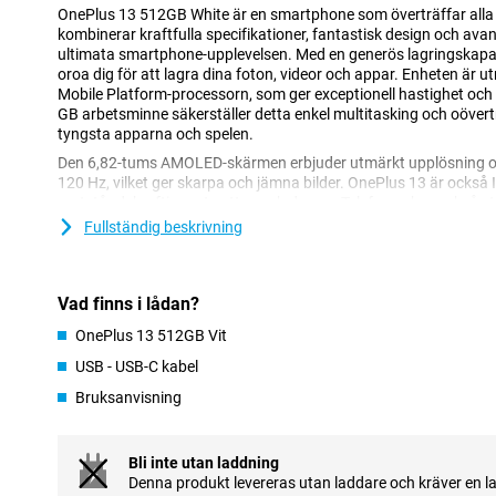
OnePlus 13 512GB White är en smartphone som överträffar alla 
kombinerar kraftfulla specifikationer, fantastisk design och avan
ultimata smartphone-upplevelsen. Med en generös lagringskapac
oroa dig för att lagra dina foton, videor och appar. Enheten är
Mobile Platform-processorn, som ger exceptionell hastighet och 
GB arbetsminne säkerställer detta enkel multitasking och oöver
tyngsta apparna och spelen.
Den 6,82-tums AMOLED-skärmen erbjuder utmärkt upplösning o
120 Hz, vilket ger skarpa och jämna bilder. OnePlus 13 är också IP
motståndskraftig mot vatten och damm. Telefonen har också ett
stöd för supersnabb laddning såväl som trådlös laddning. Kort s
Fullständig beskrivning
kombination av kraft och premiumfunktionalitet.
Supersnabb processor
Vad finns i lådan?
Snapdragon® 8 Elite Mobile Platform-processorn i OnePlus lever
vare dess avancerade arkitektur kan du spela tunga spel, snabbt 
OnePlus 13 512GB Vit
med göra videoredigering på din telefon utan problem. Arbetsminn
USB - USB-C kabel
går smidigt, utan fördröjning. Detta gör enheten idealisk för bå
teknikentusiaster som vill få ut det mesta av sin smartphone.
Bruksanvisning
Häpnadsväckande skärm
Bli inte utan laddning
OnePlus 13:s 6,82-tums AMOLED-skärm ger en uppslukande visni
Denna produkt levereras utan laddare och kräver en l
QHD+-upplösning (3216x1440 pixlar) får du knivskarpa bilder me