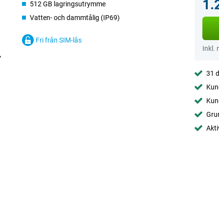
1.
512 GB lagringsutrymme
Vatten- och dammtålig (IP69)
Fri från SIM-lås
Inkl.
31 d
Kund
Kund
Gru
Akti