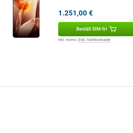
en.
ärkta selfies under alla
1.251,00 €
ppnå professionella resultat utan
rträffa dina förväntningar.
Beställ SIM-fri
ram- och baksidan. Huvudkameran
Inkl. moms
|
Exkl. fraktkostnader
bildfrekvens. Perfekt för att
lfievideor eller vloggar blir
 även när du är i rörelse. Detta
som älskar högkvalitativ video.
vatten och damm. Det innebär att
och är skyddad från damm, smuts
äventyr i tuffa förhållanden, är
programvara erbjuder ett rent,
n anpassa widgets, teman och