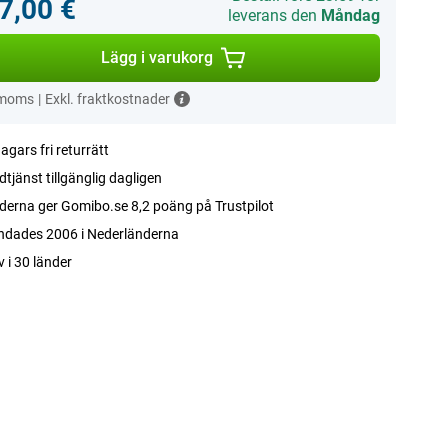
7,00 €
leverans den
Måndag
Lägg i varukorg
 moms
|
Exkl. fraktkostnader
agars fri returrätt
tjänst tillgänglig dagligen
erna ger Gomibo.se 8,2 poäng på Trustpilot
ndades 2006 i Nederländerna
v i 30 länder