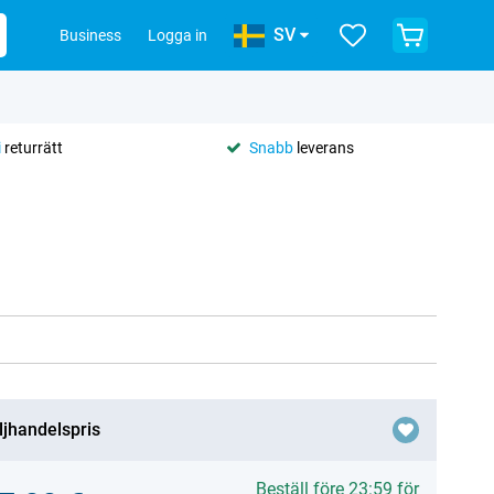
SV
Business
Logga in
i
returrätt
Snabb
leverans
ljhandelspris
Beställ före 23:59 för