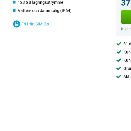
37
128 GB lagringsutrymme
Vatten- och dammtålig (IP64)
Fri från SIM-lås
Inkl.
31 d
Kund
Kund
Gru
Akti