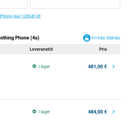
g Phone (4a) 128GB Vit
Nothing Phone (4a)
Fri från SIM-lås
Leveranstid
Pris
481,00 €
I lager
484,00 €
I lager