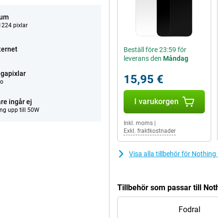
tum
224 pixlar
ternet
Beställ före 23:59 för
leverans den
Måndag
gapixlar
15,95 €
eo
I varukorgen
re ingår ej
ng upp till 50W
Inkl. moms
|
Exkl. fraktkostnader
Visa alla tillbehör för Nothin
Tillbehör som passar till No
Fodral