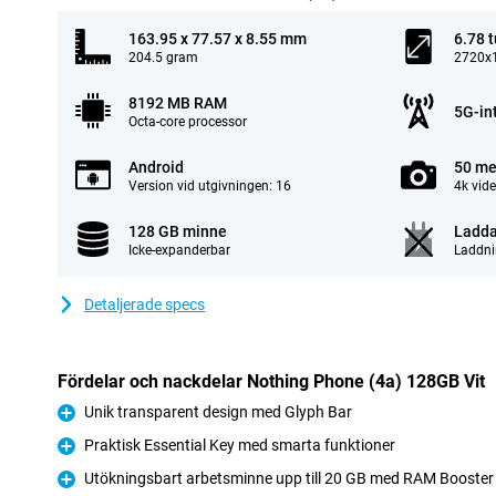
163.95 x 77.57 x 8.55 mm
6.78 
204.5 gram
2720x1
8192 MB RAM
5G-in
Octa-core processor
Android
50 me
Version vid utgivningen: 16
4k vid
128 GB minne
Ladda
Icke-expanderbar
Laddni
Detaljerade specs
Fördelar och nackdelar Nothing Phone (4a) 128GB Vit
Unik transparent design med Glyph Bar
Fördelar
Praktisk Essential Key med smarta funktioner
Fördelar
Utökningsbart arbetsminne upp till 20 GB med RAM Booster
Fördelar