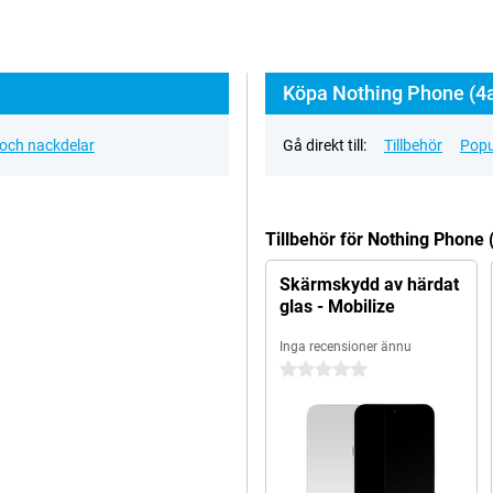
Köpa Nothing Phone (4a
 och nackdelar
Gå direkt till:
Tillbehör
Popu
Tillbehör för Nothing Phone 
Skärmskydd av härdat
glas - Mobilize
Inga recensioner ännu
0 stjärnor