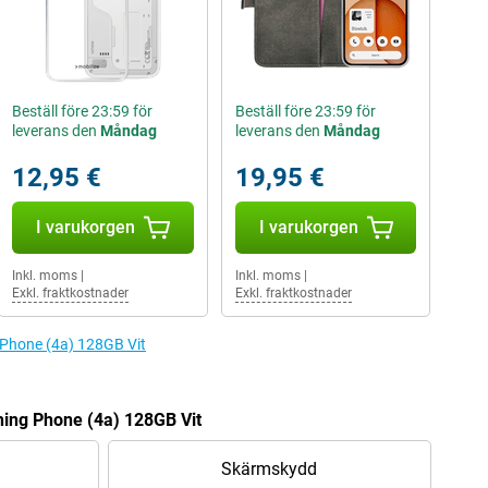
Beställ före 23:59 för
Beställ före 23:59 för
leverans den
Måndag
leverans den
Måndag
12,95 €
19,95 €
I varukorgen
I varukorgen
Inkl. moms
|
Inkl. moms
|
Exkl. fraktkostnader
Exkl. fraktkostnader
g Phone (4a) 128GB Vit
thing Phone (4a) 128GB Vit
Skärmskydd