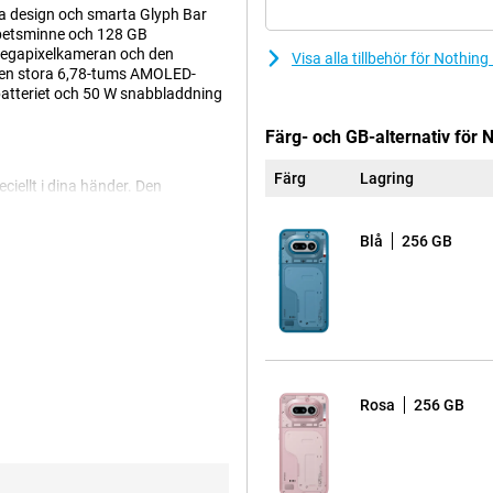
a design och smarta Glyph Bar
rbetsminne och 128 GB
-megapixelkameran och den
Visa alla tillbehör för Nothin
. Den stora 6,78-tums AMOLED-
 batteriet och 50 W snabbladdning
Färg- och GB-alternativ för 
Färg
Lagring
iellt i dina händer. Den
vilket skapar ett lekfullt och
er enheten karaktär. Det här är
Blå
256 GB
r välja något annorlunda. På så
ndning.
att visa dig notiser. Du kan t.ex.
. Det är praktiskt om du vill bli
 appar. På så sätt håller du dig
Rosa
256 GB
m hjälper dig att arbeta snabbare
rmdump eller röstanteckning med