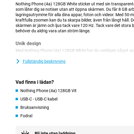
Nothing Phone (4a) 128GB White sticker ut med sin transparent
som låter dig se notiser utan att öppna skärmen. Du får 8 GB a
lagringsutrymme för alla dina appar, foton och videor. Med 50
kraftfulla zoomen kan du ta skarpa bilder, även från långt håll
skärmen är jämn och ljus tack vare 120 Hz. Tack vare det stora
behöver du aldrig vara utan ström länge.
Unik design
Med Nothing Phone (4a) 128GB White har du verkligen något spec
transparenta baksidan visar medvetet upp olika delar och former, 
iögonfallande utseende. Det är just dessa synliga detaljer som g
Fullständig beskrivning
inte en vanlig smartphone, utan en modell som visar att du våga
sätt kombinerar du en unik design med en behaglig daglig anvä
Vad finns i lådan?
Glyph Bar
Nothing Phone (4a) 128GB Vit
Den uppdaterade Glyph Bar på baksidan använder ljussignaler för 
se när du får ett samtal utan att behöva slå på skärmen hela tiden
USB-C - USB-C kabel
mindre distraherad. Du ställer in vilka signaler du vill se för vilka
Bruksanvisning
tillgänglig och blir lugnare och mer organiserad under dagen.
Fodral
Viktig AI
Nothing Phone (4a) 128GB White är full av smarta funktioner so
och få en bättre överblick. Med Essential Key kan du ta en skä
Bli inte utan laddning